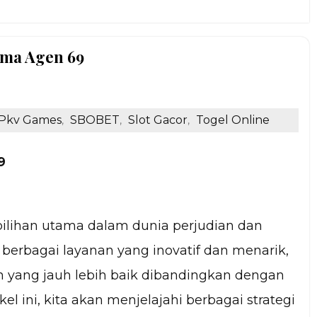
ama Agen 69
Pkv Games
SBOBET
Slot Gacor
Togel Online
,
,
,
9
pilihan utama dalam dunia perjudian dan
berbagai layanan yang inovatif dan menarik,
yang jauh lebih baik dibandingkan dengan
el ini, kita akan menjelajahi berbagai strategi