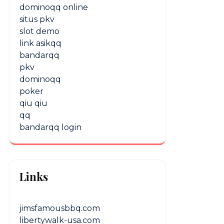
dominoqq online
situs pkv
slot demo
link asikqq
bandarqq
pkv
dominoqq
poker
qiu qiu
qq
bandarqq login
Links
jimsfamousbbq.com
libertywalk-usa.com