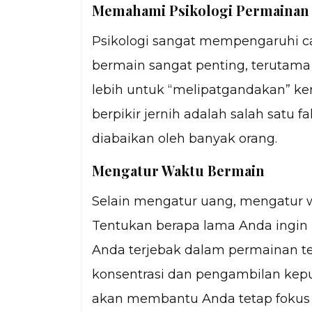
Memahami Psikologi Permainan
Psikologi sangat mempengaruhi c
bermain sangat penting, terutama
lebih untuk “melipatgandakan” ker
berpikir jernih adalah salah satu 
diabaikan oleh banyak orang.
Mengatur Waktu Bermain
Selain mengatur uang, mengatur 
Tentukan berapa lama Anda ingin b
Anda terjebak dalam permainan te
konsentrasi dan pengambilan kep
akan membantu Anda tetap fokus 