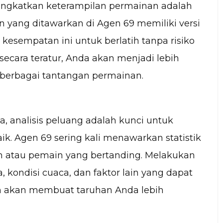
ningkatkan keterampilan permainan adalah
 yang ditawarkan di Agen 69 memiliki versi
esempatan ini untuk berlatih tanpa risiko
secara teratur, Anda akan menjadi lebih
 berbagai tantangan permainan.
, analisis peluang adalah kunci untuk
k. Agen 69 sering kali menawarkan statistik
im atau pemain yang bertanding. Melakukan
 kondisi cuaca, dan faktor lain yang dapat
n akan membuat taruhan Anda lebih