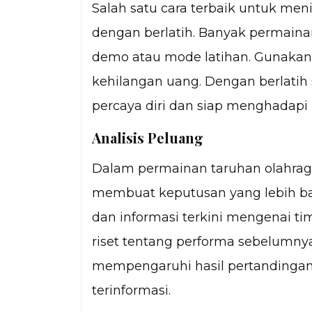
Salah satu cara terbaik untuk me
dengan berlatih. Banyak permainan
demo atau mode latihan. Gunakan k
kehilangan uang. Dengan berlatih 
percaya diri dan siap menghadapi
Analisis Peluang
Dalam permainan taruhan olahraga
membuat keputusan yang lebih bai
dan informasi terkini mengenai t
riset tentang performa sebelumnya,
mempengaruhi hasil pertandinga
terinformasi.