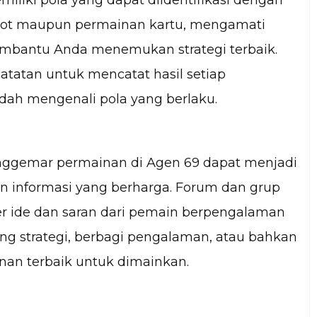
lot maupun permainan kartu, mengamati
embantu Anda menemukan strategi terbaik.
atan untuk mencatat hasil setiap
dah mengenali pola yang berlaku.
ggemar permainan di Agen 69 dapat menjadi
n informasi yang berharga. Forum dan grup
r ide dan saran dari pemain berpengalaman
tang strategi, berbagi pengalaman, atau bahkan
nan terbaik untuk dimainkan.