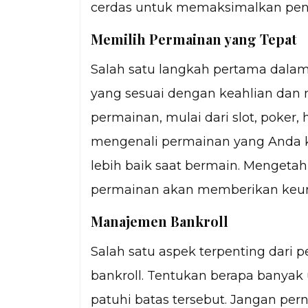
cerdas untuk memaksimalkan pen
Memilih Permainan yang Tepat
Salah satu langkah pertama dalam
yang sesuai dengan keahlian dan
permainan, mulai dari slot, poker,
mengenali permainan yang Anda 
lebih baik saat bermain. Mengetahu
permainan akan memberikan keun
Manajemen Bankroll
Salah satu aspek terpenting dari
bankroll. Tentukan berapa banya
patuhi batas tersebut. Jangan pe