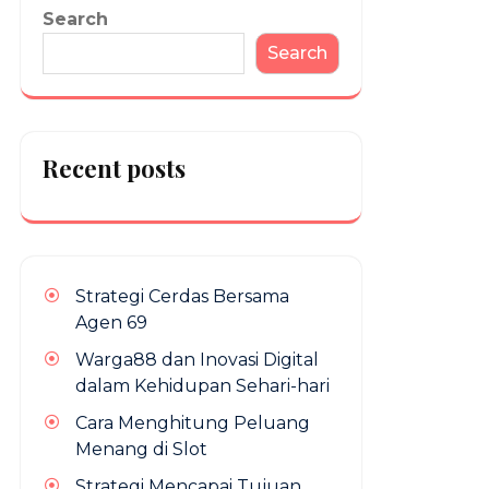
Search
Search
Recent posts
Strategi Cerdas Bersama
Agen 69
Warga88 dan Inovasi Digital
dalam Kehidupan Sehari-hari
Cara Menghitung Peluang
Menang di Slot
Strategi Mencapai Tujuan