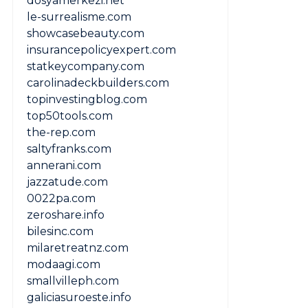
dosyamerkezi.net
le-surrealisme.com
showcasebeauty.com
insurancepolicyexpert.com
statkeycompany.com
carolinadeckbuilders.com
topinvestingblog.com
top50tools.com
the-rep.com
saltyfranks.com
annerani.com
jazzatude.com
0022pa.com
zeroshare.info
bilesinc.com
milaretreatnz.com
modaagi.com
smallvilleph.com
galiciasuroeste.info