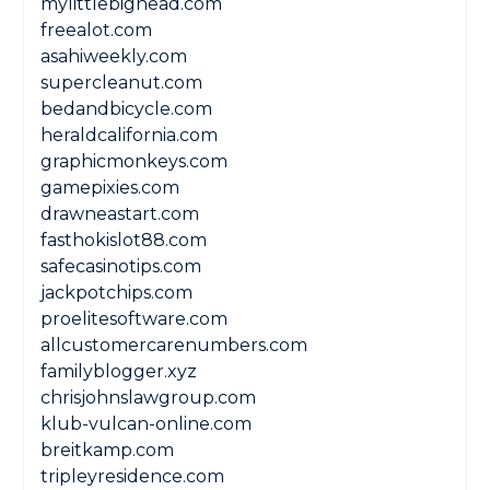
mylittlebighead.com
freealot.com
asahiweekly.com
supercleanut.com
bedandbicycle.com
heraldcalifornia.com
graphicmonkeys.com
gamepixies.com
drawneastart.com
fasthokislot88.com
safecasinotips.com
jackpotchips.com
proelitesoftware.com
allcustomercarenumbers.com
familyblogger.xyz
chrisjohnslawgroup.com
klub-vulcan-online.com
breitkamp.com
tripleyresidence.com