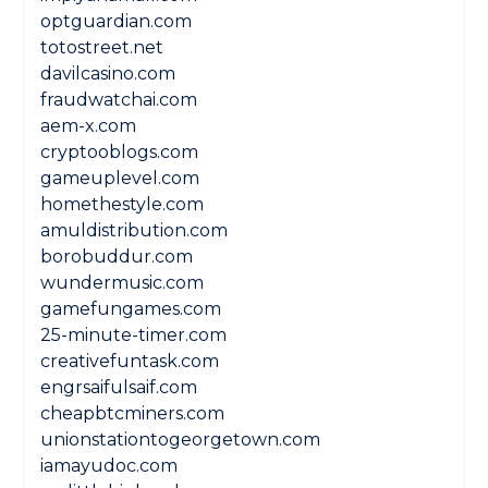
optguardian.com
totostreet.net
davilcasino.com
fraudwatchai.com
aem-x.com
cryptooblogs.com
gameuplevel.com
homethestyle.com
amuldistribution.com
borobuddur.com
wundermusic.com
gamefungames.com
25-minute-timer.com
creativefuntask.com
engrsaifulsaif.com
cheapbtcminers.com
unionstationtogeorgetown.com
iamayudoc.com