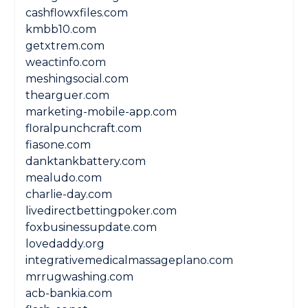
cashflowxfiles.com
kmbb10.com
getxtrem.com
weactinfo.com
meshingsocial.com
thearguer.com
marketing-mobile-app.com
floralpunchcraft.com
fiasone.com
danktankbattery.com
mealudo.com
charlie-day.com
livedirectbettingpoker.com
foxbusinessupdate.com
lovedaddy.org
integrativemedicalmassageplano.com
mrrugwashing.com
acb-bankia.com