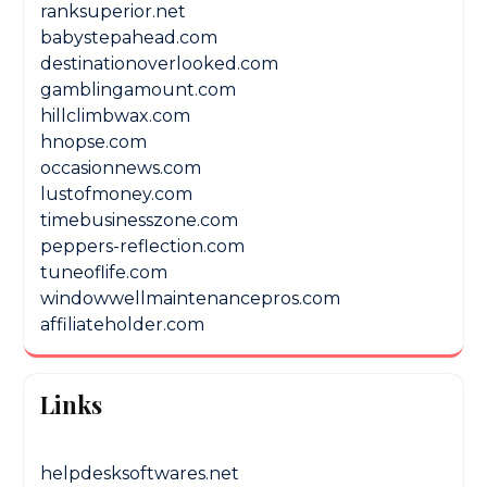
ranksuperior.net
babystepahead.com
destinationoverlooked.com
gamblingamount.com
hillclimbwax.com
hnopse.com
occasionnews.com
lustofmoney.com
timebusinesszone.com
peppers-reflection.com
tuneoflife.com
windowwellmaintenancepros.com
affiliateholder.com
Links
helpdesksoftwares.net