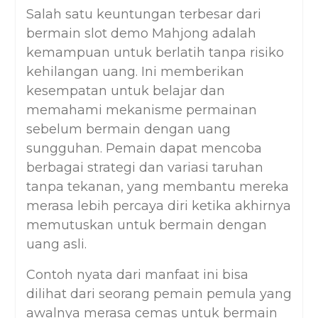
Salah satu keuntungan terbesar dari
bermain slot demo Mahjong adalah
kemampuan untuk berlatih tanpa risiko
kehilangan uang. Ini memberikan
kesempatan untuk belajar dan
memahami mekanisme permainan
sebelum bermain dengan uang
sungguhan. Pemain dapat mencoba
berbagai strategi dan variasi taruhan
tanpa tekanan, yang membantu mereka
merasa lebih percaya diri ketika akhirnya
memutuskan untuk bermain dengan
uang asli.
Contoh nyata dari manfaat ini bisa
dilihat dari seorang pemain pemula yang
awalnya merasa cemas untuk bermain