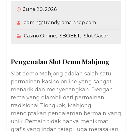
June 20, 2026
admin@trendy-ama-shop.com
Casino Online
SBOBET
Slot Gacor
,
,
Pengenalan Slot Demo Mahjong
Slot demo Mahjong adalah salah satu
permainan kasino online yang sangat
menarik dan menyenangkan. Dengan
tema yang diambil dari permainan
tradisional Tiongkok, Mahjong
menciptakan pengalaman bermain yang
unik. Pemain tidak hanya menikmati
grafis yang indah tetapi juga merasakan