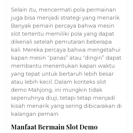
Selain itu, mencermati pola permainan
juga bisa menjadi strategi yang menarik.
Banyak pemain percaya bahwa mesin
slot tertentu memiliki pola yang dapat
dikenali setelah pemutaran beberapa
kali. Mereka percaya bahwa mengetahui
kapan mesin “panas” atau “dingin” dapat
membantu menentukan kapan waktu
yang tepat untuk bertaruh lebih besar
atau lebih kecil. Dalam konteks slot
demo Mahjong, ini mungkin tidak
sepenuhnya diuji, tetapi tetap menjadi
kisah menarik yang sering dibicarakan di
kalangan pemain.
Manfaat Bermain Slot Demo