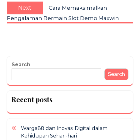
Next
Next
Cara Memaksimalkan
post:
Pengalaman Bermain Slot Demo Maxwin
Search
Search
Recent posts
Warga88 dan Inovasi Digital dalam
Kehidupan Sehari-hari