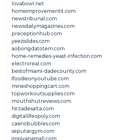
lovabowl.net
homeimprovementit.com
newstribunal.com
newsdailymagazines.com
preceptionhub.com
yeezislides.com
aobongdatotem.com
home-remedies-yeast-infection.com
electroreal.com
bestofmiami-dadecounty.com
ifoodieonyoutube.com
mineshoppingcart.com
topworkoutsupplies.com
mouthshutreviews.com
hirzadesalta.com
digitallifeopoly.com
casinobubbles.com
seputargym.com
impiyanamall.com