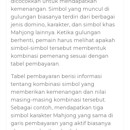
dicocokkan untuk mendapatkan
kemenangan. Simbol yang muncul di
gulungan biasanya terdiri dari berbagai
jenis domino, karakter, dan simbol khas
Mahjong lainnya. Ketika gulungan
berhenti, pemain harus melihat apakah
simbol-simbol tersebut membentuk
kombinasi pemenang sesuai dengan
tabel pembayaran.
Tabel pembayaran berisi informasi
tentang kombinasi simbol yang
memberikan kemenangan dan nilai
masing-masing kombinasi tersebut.
Sebagai contoh, mendapatkan tiga
simbol karakter Mahjong yang sama di
garis pembayaran yang aktif biasanya