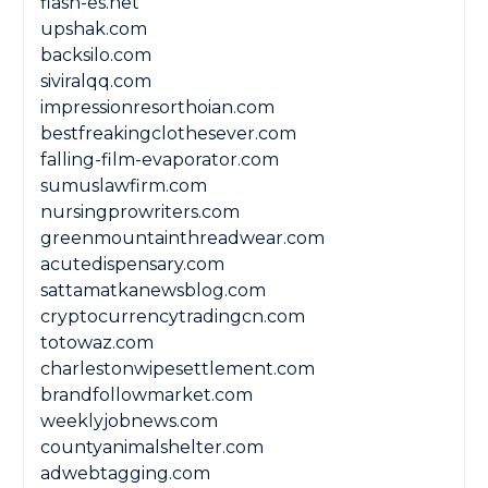
flash-es.net
upshak.com
backsilo.com
siviralqq.com
impressionresorthoian.com
bestfreakingclothesever.com
falling-film-evaporator.com
sumuslawfirm.com
nursingprowriters.com
greenmountainthreadwear.com
acutedispensary.com
sattamatkanewsblog.com
cryptocurrencytradingcn.com
totowaz.com
charlestonwipesettlement.com
brandfollowmarket.com
weeklyjobnews.com
countyanimalshelter.com
adwebtagging.com