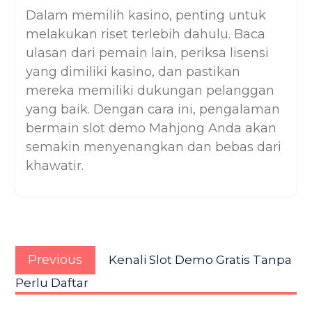
Dalam memilih kasino, penting untuk
melakukan riset terlebih dahulu. Baca
ulasan dari pemain lain, periksa lisensi
yang dimiliki kasino, dan pastikan
mereka memiliki dukungan pelanggan
yang baik. Dengan cara ini, pengalaman
bermain slot demo Mahjong Anda akan
semakin menyenangkan dan bebas dari
khawatir.
Post
Previous
navigation
Previous
Kenali Slot Demo Gratis Tanpa
post:
Perlu Daftar