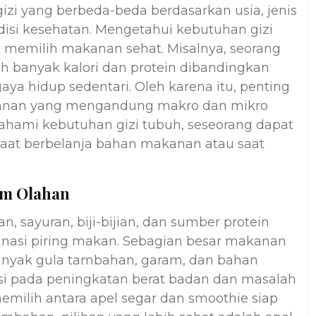
izi yang berbeda-beda berdasarkan usia, jenis
ndisi kesehatan. Mengetahui kebutuhan gizi
k memilih makanan sehat. Misalnya, seorang
h banyak kalori dan protein dibandingkan
ya hidup sedentari. Oleh karena itu, penting
kanan yang mengandung makro dan mikro
ahami kebutuhan gizi tubuh, seseorang dapat
saat berbelanja bahan makanan atau saat
im Olahan
, sayuran, biji-bijian, dan sumber protein
asi piring makan. Sebagian besar makanan
anyak gula tambahan, garam, dan bahan
si pada peningkatan berat badan dan masalah
memilih antara apel segar dan smoothie siap