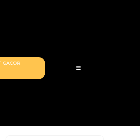
T GACOR