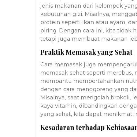
jenis makanan dari kelompok ya
kebutuhan gizi. Misalnya, menggab
protein seperti ikan atau ayam, da
piring. Dengan cara ini, kita tida
tetapi juga membuat makanan leb
Praktik Memasak yang Sehat
Cara memasak juga mempengaruhi
memasak sehat seperti merebus,
membantu mempertahankan nutri
dengan cara menggoreng yang da
Misalnya, saat mengolah brokoli, 
kaya vitamin, dibandingkan den
yang sehat, kita dapat menikmati 
Kesadaran terhadap Kebiasa