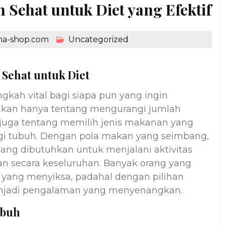
Sehat untuk Diet yang Efektif
a-shop.com
Uncategorized
Sehat untuk Diet
kah vital bagi siapa pun yang ingin
 bukan hanya tentang mengurangi jumlah
juga tentang memilih jenis makanan yang
agi tubuh. Dengan pola makan yang seimbang,
ng dibutuhkan untuk menjalani aktivitas
an secara keseluruhan. Banyak orang yang
 yang menyiksa, padahal dengan pilihan
enjadi pengalaman yang menyenangkan.
ubuh