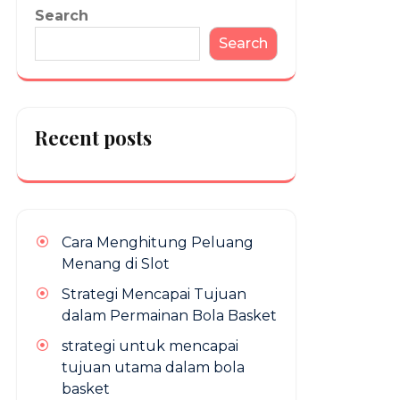
Search
Search
Recent posts
Cara Menghitung Peluang
Menang di Slot
Strategi Mencapai Tujuan
dalam Permainan Bola Basket
strategi untuk mencapai
tujuan utama dalam bola
basket