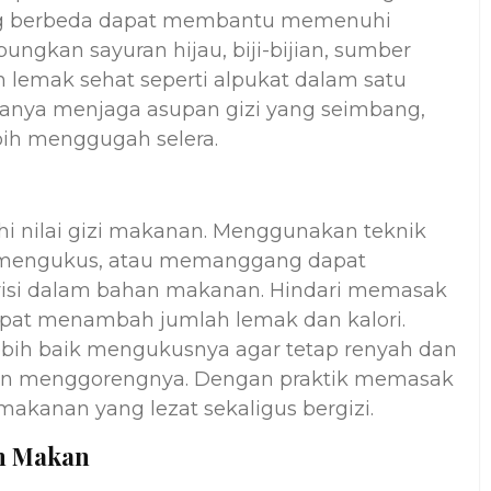
ng berbeda dapat membantu memenuhi
ungkan sayuran hijau, biji-bijian, sumber
n lemak sehat seperti alpukat dalam satu
k hanya menjaga asupan gizi yang seimbang,
ih menggugah selera.
 nilai gizi makanan. Menggunakan teknik
 mengukus, atau memanggang dapat
si dalam bahan makanan. Hindari memasak
pat menambah jumlah lemak dan kalori.
lebih baik mengukusnya agar tetap renyah dan
gan menggorengnya. Dengan praktik memasak
makanan yang lezat sekaligus bergizi.
an Makan