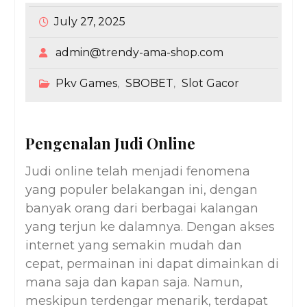
July 27, 2025
admin@trendy-ama-shop.com
Pkv Games
SBOBET
Slot Gacor
,
,
Pengenalan Judi Online
Judi online telah menjadi fenomena
yang populer belakangan ini, dengan
banyak orang dari berbagai kalangan
yang terjun ke dalamnya. Dengan akses
internet yang semakin mudah dan
cepat, permainan ini dapat dimainkan di
mana saja dan kapan saja. Namun,
meskipun terdengar menarik, terdapat