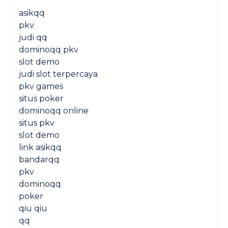
asikqq
pkv
judi qq
dominoqq pkv
slot demo
judi slot terpercaya
pkv games
situs poker
dominoqq online
situs pkv
slot demo
link asikqq
bandarqq
pkv
dominoqq
poker
qiu qiu
qq