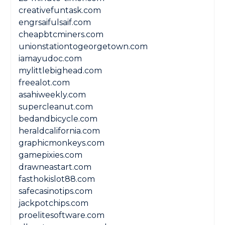
creativefuntask.com
engrsaifulsaif.com
cheapbtcminers.com
unionstationtogeorgetown.com
iamayudoc.com
mylittlebighead.com
freealot.com
asahiweekly.com
supercleanut.com
bedandbicycle.com
heraldcalifornia.com
graphicmonkeys.com
gamepixies.com
drawneastart.com
fasthokislot88.com
safecasinotips.com
jackpotchips.com
proelitesoftware.com