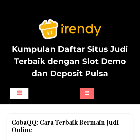
Skip
to
content
Kumpulan Daftar Situs Judi
Terbaik dengan Slot Demo
dan Deposit Pulsa
CobaQQ: Cara Terbaik Bermain Judi
Online