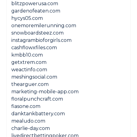
blitzpowerusa.com
gardenofeaten.com
hycys05.com
onemoremilerunning.com
snowboardsteez.com
instagrambioforgirls.com
cashflowxfiles.com
kmbb10.com
getxtrem.com
weactinfo.com
meshingsocial.com
thearguer.com
marketing-mobile-app.com
floralpunchcraft.com
fiasone.com
danktankbattery.com
mealudo.com
charlie-day.com
livedirectbettingpoker.com