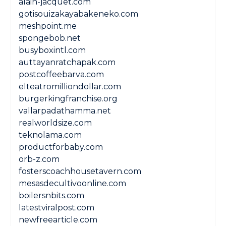
alain-jacquet.com
gotisouizakayabakeneko.com
meshpoint.me
spongebob.net
busyboxintl.com
auttayanratchapak.com
postcoffeebarva.com
elteatromilliondollar.com
burgerkingfranchise.org
vallarpadathamma.net
realworldsize.com
teknolama.com
productforbaby.com
orb-z.com
fosterscoachhousetavern.com
mesasdecultivoonline.com
boilersnbits.com
latestviralpost.com
newfreearticle.com