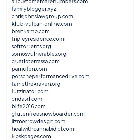
allcustomercarenumbers.com
familyblogger.xyz
chrisjohnslawgroup.com
klub-vulcan-online.com
breitkamp.com
tripleyresidence.com
softtorrents.org
somosvulnerables.org
duatloterrassa.com
pamufon.com
porscheperformancedrive.com
tamethekraken.org
lutzinator.com
ondasrl.com
blife2016.com
glutenfreesnowboarder.com
lizmorrowdesign.com
healwithcannabidiol.com
kioskpages.com