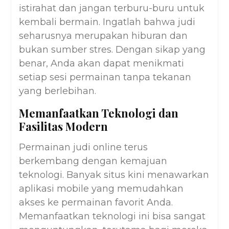
istirahat dan jangan terburu-buru untuk
kembali bermain. Ingatlah bahwa judi
seharusnya merupakan hiburan dan
bukan sumber stres. Dengan sikap yang
benar, Anda akan dapat menikmati
setiap sesi permainan tanpa tekanan
yang berlebihan.
Memanfaatkan Teknologi dan
Fasilitas Modern
Permainan judi online terus
berkembang dengan kemajuan
teknologi. Banyak situs kini menawarkan
aplikasi mobile yang memudahkan
akses ke permainan favorit Anda.
Memanfaatkan teknologi ini bisa sangat