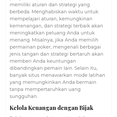
memiliki aturan dan strategi yang
berbeda. Menghabiskan waktu untuk
mempelajari aturan, kemungkinan
kemenangan, dan strategi terbaik akan
meningkatkan peluang Anda untuk
menang. Misalnya, jika Anda memilih
permainan poker, mengenali berbagai
jenis tangan dan strategi bertaruh akan
memberi Anda keuntungan
dibandingkan pemain lain. Selain itu,
banyak situs menawarkan mode latihan
yang memungkinkan Anda bermain
tanpa mempertaruhkan uang
sungguhan.
Kelola Keuangan dengan Bijak