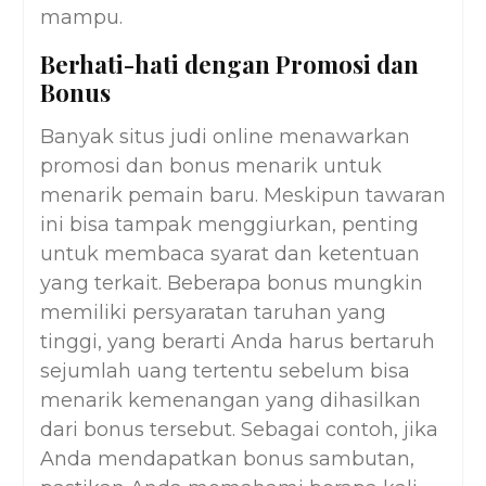
mampu.
Berhati-hati dengan Promosi dan
Bonus
Banyak situs judi online menawarkan
promosi dan bonus menarik untuk
menarik pemain baru. Meskipun tawaran
ini bisa tampak menggiurkan, penting
untuk membaca syarat dan ketentuan
yang terkait. Beberapa bonus mungkin
memiliki persyaratan taruhan yang
tinggi, yang berarti Anda harus bertaruh
sejumlah uang tertentu sebelum bisa
menarik kemenangan yang dihasilkan
dari bonus tersebut. Sebagai contoh, jika
Anda mendapatkan bonus sambutan,