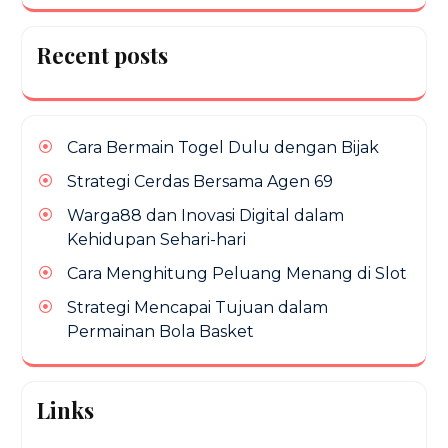
Recent posts
Cara Bermain Togel Dulu dengan Bijak
Strategi Cerdas Bersama Agen 69
Warga88 dan Inovasi Digital dalam
Kehidupan Sehari-hari
Cara Menghitung Peluang Menang di Slot
Strategi Mencapai Tujuan dalam
Permainan Bola Basket
Links