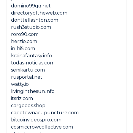
domino99qq.net
directoryoftheweb.com
donttellashton.com
rush3studio.com
roro90.com
herzio.com
in-hi5.com
krainafantasy.info
todas-noticias.com
senikartu.com
rusportal.net
watty.io
livinginthesun.info
itsriz.com
cargoods.shop
capetownacupuncture.com
bitcoinvideospro.com
cosmiccrowcollective.com