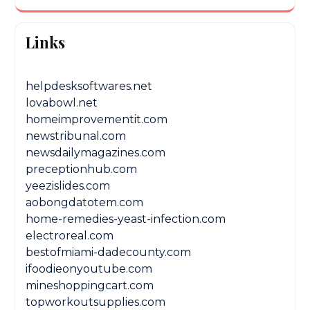
Links
helpdesksoftwares.net
lovabowl.net
homeimprovementit.com
newstribunal.com
newsdailymagazines.com
preceptionhub.com
yeezislides.com
aobongdatotem.com
home-remedies-yeast-infection.com
electroreal.com
bestofmiami-dadecounty.com
ifoodieonyoutube.com
mineshoppingcart.com
topworkoutsupplies.com