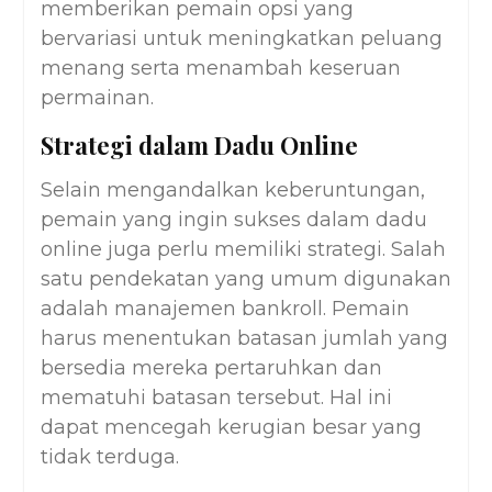
memberikan pemain opsi yang
bervariasi untuk meningkatkan peluang
menang serta menambah keseruan
permainan.
Strategi dalam Dadu Online
Selain mengandalkan keberuntungan,
pemain yang ingin sukses dalam dadu
online juga perlu memiliki strategi. Salah
satu pendekatan yang umum digunakan
adalah manajemen bankroll. Pemain
harus menentukan batasan jumlah yang
bersedia mereka pertaruhkan dan
mematuhi batasan tersebut. Hal ini
dapat mencegah kerugian besar yang
tidak terduga.