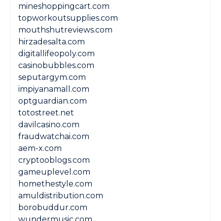
mineshoppingcart.com
topworkoutsupplies.com
mouthshutreviews.com
hirzadesalta.com
digitallifeopoly.com
casinobubbles.com
seputargym.com
impiyanamall.com
optguardian.com
totostreet.net
davilcasino.com
fraudwatchai.com
aem-x.com
cryptooblogs.com
gameuplevel.com
homethestyle.com
amuldistribution.com
borobuddur.com
wundermusic.com