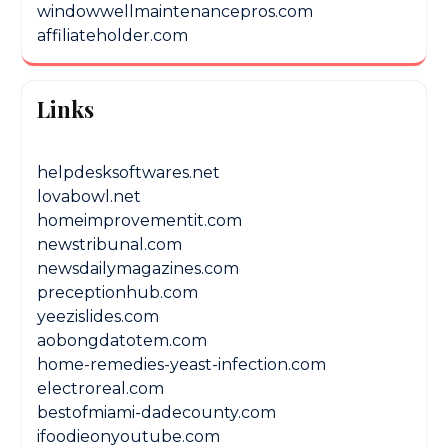
windowwellmaintenancepros.com
affiliateholder.com
Links
helpdesksoftwares.net
lovabowl.net
homeimprovementit.com
newstribunal.com
newsdailymagazines.com
preceptionhub.com
yeezislides.com
aobongdatotem.com
home-remedies-yeast-infection.com
electroreal.com
bestofmiami-dadecounty.com
ifoodieonyoutube.com