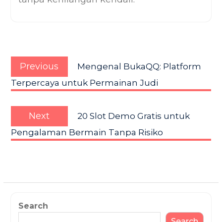
Post
Previous
navigation
Previous
Mengenal BukaQQ: Platform
post:
Terpercaya untuk Permainan Judi
Next
Next
20 Slot Demo Gratis untuk
post:
Pengalaman Bermain Tanpa Risiko
Search
Search