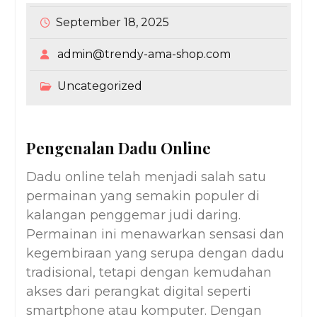
September 18, 2025
admin@trendy-ama-shop.com
Uncategorized
Pengenalan Dadu Online
Dadu online telah menjadi salah satu
permainan yang semakin populer di
kalangan penggemar judi daring.
Permainan ini menawarkan sensasi dan
kegembiraan yang serupa dengan dadu
tradisional, tetapi dengan kemudahan
akses dari perangkat digital seperti
smartphone atau komputer. Dengan