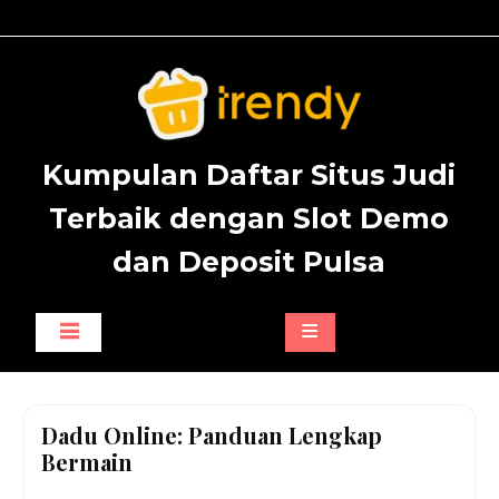
Skip
to
content
Kumpulan Daftar Situs Judi
Terbaik dengan Slot Demo
dan Deposit Pulsa
Dadu Online: Panduan Lengkap
Bermain