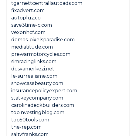
tgarnettcentrallautoads.com
fixadvert.com
autopluz.co
save3time-c.com
vexonhcf.com
demos-pixelsparadise.com
mediatitude.com
prewarmotorcycles.com
simracinglinks.com
dosyamerkezi.net
le-surrealisme.com
showcasebeauty.com
insurancepolicyexpert.com
statkeycompany.com
carolinadeckbuilders.com
topinvestingblog.com
top50tools.com
the-rep.com
saltyfranks.com