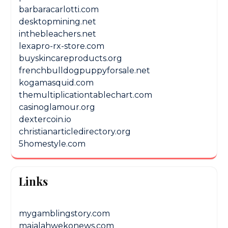
barbaracarlotti.com
desktopmining.net
inthebleachers.net
lexapro-rx-store.com
buyskincareproducts.org
frenchbulldogpuppyforsale.net
kogamasquid.com
themultiplicationtablechart.com
casinoglamour.org
dextercoin.io
christianarticledirectory.org
5homestyle.com
Links
mygamblingstory.com
majalahwekonews.com