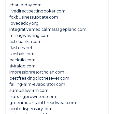
charlie-day.com
livedirectbettingpoker.com
foxbusinessupdate.com
lovedaddy.org
integrativemedicalmassageplano.com
mrrugwashing.com
acb-bankia.com
flash-es.net
upshak.com
backsilo.com
siviralqq.com
impressionresorthoian.com
bestfreakingclothesever.com
falling-film-evaporator.com
sumuslawfirm.com
nursingprowriters.com
greenmountainthreadwear.com
acutedispensary.com