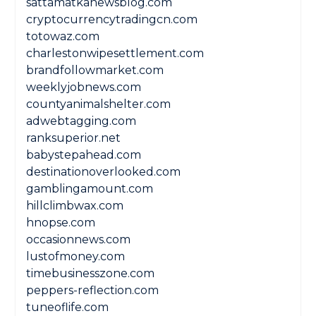
sattamatkanewsblog.com
cryptocurrencytradingcn.com
totowaz.com
charlestonwipesettlement.com
brandfollowmarket.com
weeklyjobnews.com
countyanimalshelter.com
adwebtagging.com
ranksuperior.net
babystepahead.com
destinationoverlooked.com
gamblingamount.com
hillclimbwax.com
hnopse.com
occasionnews.com
lustofmoney.com
timebusinesszone.com
peppers-reflection.com
tuneoflife.com