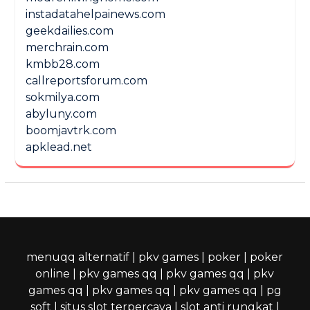
instadatahelpainews.com
geekdailies.com
merchrain.com
kmbb28.com
callreportsforum.com
sokmilya.com
abyluny.com
boomjavtrk.com
apklead.net
menuqq alternatif
|
pkv games
|
poker
|
poker
online
|
pkv games qq
|
pkv games qq
|
pkv
games qq
|
pkv games qq
|
pkv games qq
|
pg
soft
|
situs slot terpercaya
|
slot anti rungkat
|