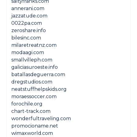
saltyfranks.com
annerani.com
jazzatude.com
0022pa.com
zeroshare.info
bilesinc.com
milaretreatnz.com
modaagi.com
smallvilleph.com
galiciasuroeste.info
batallasdeguerra.com
dregstudios.com
neatstuffhelpskids.org
moraessoccer.com
forochile.org
chart-track.com
wonderfultraveling.com
promocioname.net
wimaxworld.com