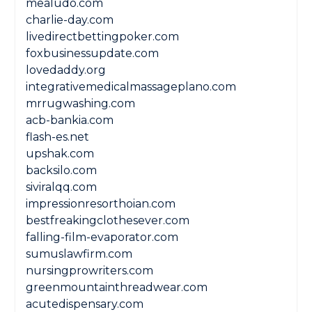
mealudo.com
charlie-day.com
livedirectbettingpoker.com
foxbusinessupdate.com
lovedaddy.org
integrativemedicalmassageplano.com
mrrugwashing.com
acb-bankia.com
flash-es.net
upshak.com
backsilo.com
siviralqq.com
impressionresorthoian.com
bestfreakingclothesever.com
falling-film-evaporator.com
sumuslawfirm.com
nursingprowriters.com
greenmountainthreadwear.com
acutedispensary.com