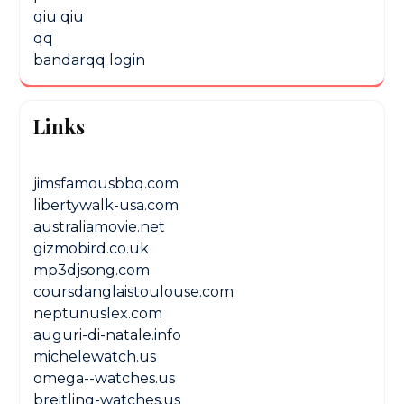
qiu qiu
qq
bandarqq login
Links
jimsfamousbbq.com
libertywalk-usa.com
australiamovie.net
gizmobird.co.uk
mp3djsong.com
coursdanglaistoulouse.com
neptunuslex.com
auguri-di-natale.info
michelewatch.us
omega--watches.us
breitling-watches.us