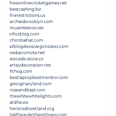
freeonlinecricketgames.net
bestcashing.biz
firerestrictions.us
archiesbrooklyn.com
muambeiros.net
infozblog.com
chonbaihat.com
elblogdeoscargonzalez.com
webpromote.net
steroids-store.co
arteydecoracion.net
fithog.com
bestlaptopbestmonitor.com
georginaryland.com
roseandbasil.com
thewhitewhitelights.com
atdhe.ws
heckrodtwetland.org
halfheardinthestillness.com