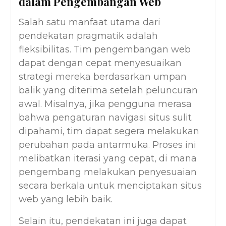
dalam Pengembangan Web
Salah satu manfaat utama dari
pendekatan pragmatik adalah
fleksibilitas. Tim pengembangan web
dapat dengan cepat menyesuaikan
strategi mereka berdasarkan umpan
balik yang diterima setelah peluncuran
awal. Misalnya, jika pengguna merasa
bahwa pengaturan navigasi situs sulit
dipahami, tim dapat segera melakukan
perubahan pada antarmuka. Proses ini
melibatkan iterasi yang cepat, di mana
pengembang melakukan penyesuaian
secara berkala untuk menciptakan situs
web yang lebih baik.
Selain itu, pendekatan ini juga dapat