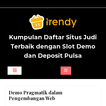
Skip
to
content
Kumpulan Daftar Situs Judi
Terbaik dengan Slot Demo
dan Deposit Pulsa
Demo Pragmatik dalam
Pengembangan Web