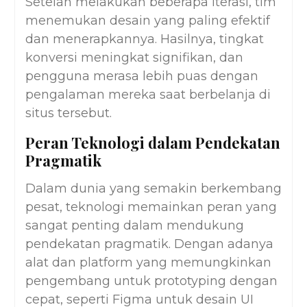
Setelah melakukan beberapa iterasi, tim
menemukan desain yang paling efektif
dan menerapkannya. Hasilnya, tingkat
konversi meningkat signifikan, dan
pengguna merasa lebih puas dengan
pengalaman mereka saat berbelanja di
situs tersebut.
Peran Teknologi dalam Pendekatan
Pragmatik
Dalam dunia yang semakin berkembang
pesat, teknologi memainkan peran yang
sangat penting dalam mendukung
pendekatan pragmatik. Dengan adanya
alat dan platform yang memungkinkan
pengembang untuk prototyping dengan
cepat, seperti Figma untuk desain UI