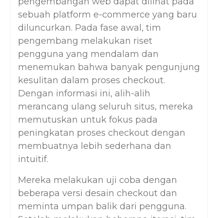
pengembangan web dapat dilihat pada
sebuah platform e-commerce yang baru
diluncurkan. Pada fase awal, tim
pengembang melakukan riset
pengguna yang mendalam dan
menemukan bahwa banyak pengunjung
kesulitan dalam proses checkout.
Dengan informasi ini, alih-alih
merancang ulang seluruh situs, mereka
memutuskan untuk fokus pada
peningkatan proses checkout dengan
membuatnya lebih sederhana dan
intuitif.
Mereka melakukan uji coba dengan
beberapa versi desain checkout dan
meminta umpan balik dari pengguna.