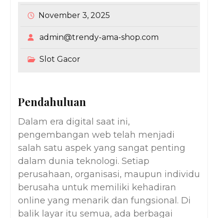
November 3, 2025
admin@trendy-ama-shop.com
Slot Gacor
Pendahuluan
Dalam era digital saat ini,
pengembangan web telah menjadi
salah satu aspek yang sangat penting
dalam dunia teknologi. Setiap
perusahaan, organisasi, maupun individu
berusaha untuk memiliki kehadiran
online yang menarik dan fungsional. Di
balik layar itu semua, ada berbagai