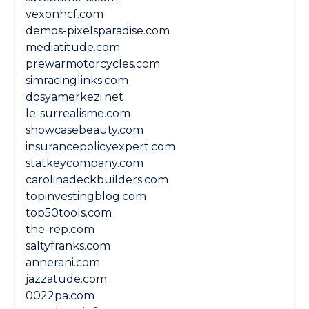
vexonhcf.com
demos-pixelsparadise.com
mediatitude.com
prewarmotorcycles.com
simracinglinks.com
dosyamerkezi.net
le-surrealisme.com
showcasebeauty.com
insurancepolicyexpert.com
statkeycompany.com
carolinadeckbuilders.com
topinvestingblog.com
top50tools.com
the-rep.com
saltyfranks.com
annerani.com
jazzatude.com
0022pa.com