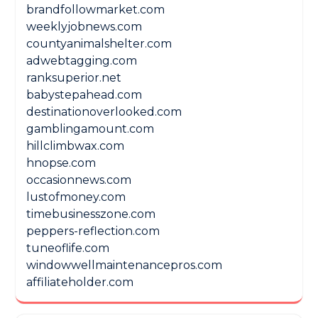
brandfollowmarket.com
weeklyjobnews.com
countyanimalshelter.com
adwebtagging.com
ranksuperior.net
babystepahead.com
destinationoverlooked.com
gamblingamount.com
hillclimbwax.com
hnopse.com
occasionnews.com
lustofmoney.com
timebusinesszone.com
peppers-reflection.com
tuneoflife.com
windowwellmaintenancepros.com
affiliateholder.com