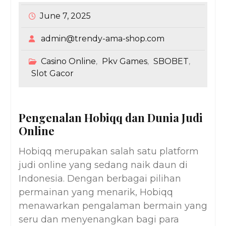
June 7, 2025
admin@trendy-ama-shop.com
Casino Online
Pkv Games
SBOBET
,
,
,
Slot Gacor
Pengenalan Hobiqq dan Dunia Judi
Online
Hobiqq merupakan salah satu platform
judi online yang sedang naik daun di
Indonesia. Dengan berbagai pilihan
permainan yang menarik, Hobiqq
menawarkan pengalaman bermain yang
seru dan menyenangkan bagi para