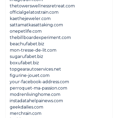
thetowerswellnessretreat.com
officialgelatostrain.com
kaethejeweler.com
sattamatkasattaking.com
onepetlife.com
thebillboardexperiment.com
beachufabet.biz
mon-tresse-de-lit.com
sugarufabet.biz
boxufabet.biz
topgearautoservices.net
figurine-jouet.com
your-facebook-address.com
perroquet-ma-passion.com
modrenlivinghome.com
instadatahelpainews.com
geekdailies.com
merchrain.com