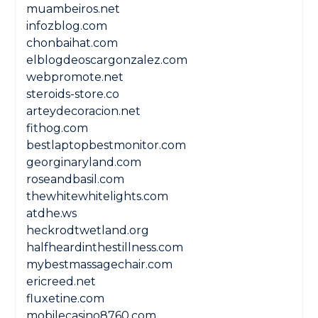
muambeiros.net
infozblog.com
chonbaihat.com
elblogdeoscargonzalez.com
webpromote.net
steroids-store.co
arteydecoracion.net
fithog.com
bestlaptopbestmonitor.com
georginaryland.com
roseandbasil.com
thewhitewhitelights.com
atdhe.ws
heckrodtwetland.org
halfheardinthestillness.com
mybestmassagechair.com
ericreed.net
fluxetine.com
mobilecasino8760.com