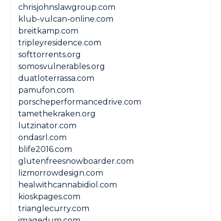
chrisjohnslawgroup.com
klub-vulcan-online.com
breitkamp.com
tripleyresidence.com
softtorrents.org
somosvulnerables.org
duatloterrassa.com
pamufon.com
porscheperformancedrive.com
tamethekraken.org
lutzinator.com
ondasrl.com
blife2016.com
glutenfreesnowboarder.com
lizmorrowdesign.com
healwithcannabidiol.com
kioskpages.com
trianglecurry.com
imagedum.com