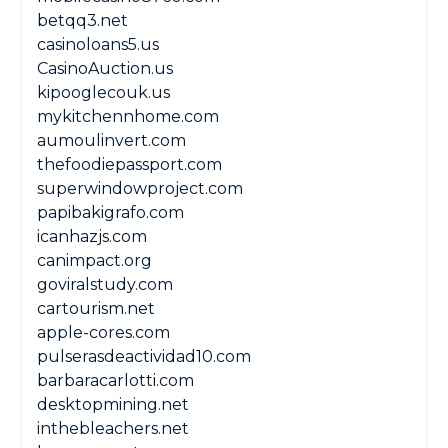
betqq3.net
casinoloans5.us
CasinoAuction.us
kipooglecouk.us
mykitchennhome.com
aumoulinvert.com
thefoodiepassport.com
superwindowproject.com
papibakigrafo.com
icanhazjs.com
canimpact.org
goviralstudy.com
cartourism.net
apple-cores.com
pulserasdeactividad10.com
barbaracarlotti.com
desktopmining.net
inthebleachers.net