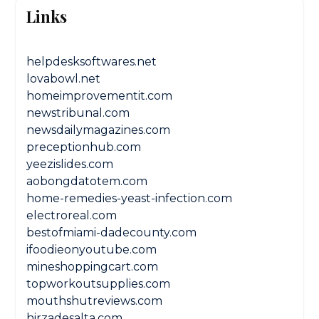
Links
helpdesksoftwares.net
lovabowl.net
homeimprovementit.com
newstribunal.com
newsdailymagazines.com
preceptionhub.com
yeezislides.com
aobongdatotem.com
home-remedies-yeast-infection.com
electroreal.com
bestofmiami-dadecounty.com
ifoodieonyoutube.com
mineshoppingcart.com
topworkoutsupplies.com
mouthshutreviews.com
hirzadesalta.com