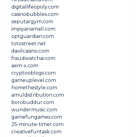
digitallifeopoly.com
casinobubbles.com
seputargym.com
impiyanamall.com
optguardian.com
totostreet.net
davilcasino.com
fraudwatchai.com
aem-x.com
cryptooblogs.com
gameuplevel.com
homethestyle.com
amuldistribution.com
borobuddur.com
wundermusic.com
gamefungames.com
25-minute-timer.com
creativefuntask.com