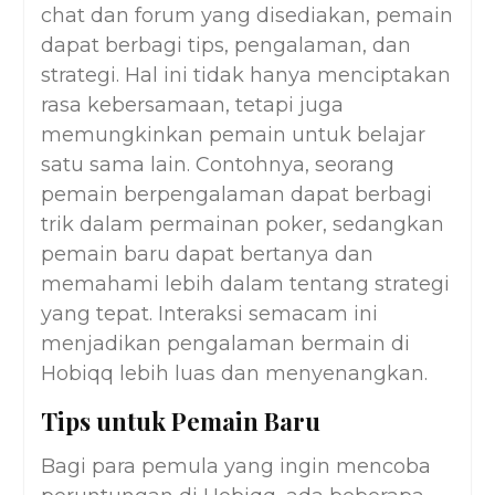
chat dan forum yang disediakan, pemain
dapat berbagi tips, pengalaman, dan
strategi. Hal ini tidak hanya menciptakan
rasa kebersamaan, tetapi juga
memungkinkan pemain untuk belajar
satu sama lain. Contohnya, seorang
pemain berpengalaman dapat berbagi
trik dalam permainan poker, sedangkan
pemain baru dapat bertanya dan
memahami lebih dalam tentang strategi
yang tepat. Interaksi semacam ini
menjadikan pengalaman bermain di
Hobiqq lebih luas dan menyenangkan.
Tips untuk Pemain Baru
Bagi para pemula yang ingin mencoba