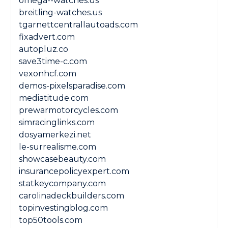
omega--watches.us
breitling-watches.us
tgarnettcentrallautoads.com
fixadvert.com
autopluz.co
save3time-c.com
vexonhcf.com
demos-pixelsparadise.com
mediatitude.com
prewarmotorcycles.com
simracinglinks.com
dosyamerkezi.net
le-surrealisme.com
showcasebeauty.com
insurancepolicyexpert.com
statkeycompany.com
carolinadeckbuilders.com
topinvestingblog.com
top50tools.com