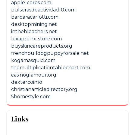
apple-cores.com
pulserasdeactividad10.com
barbaracarlotti.com
desktopmining.net
inthebleachers.net
lexapro-rx-store.com
buyskincareproducts.org
frenchbulldogpuppyforsale.net
kogamasquid.com
themultiplicationtablechart.com
casinoglamour.org
dextercoin.io
christianarticledirectory.org
5homestyle.com
Links