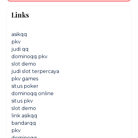
Links
asikqq
pkv
judi qq
dominoqq pkv
slot demo
judi slot terpercaya
pkv games
situs poker
dominoqq online
situs pkv
slot demo
link asikqq
bandarqq
pkv
dominoqq