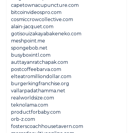
capetownacupuncture.com
bitcoinvideospro.com
cosmiccrowcollective.com
alain-jacquet.com
gotisouizakayabakeneko.com
meshpoint.me
spongebob.net
busyboxintl.com
auttayanratchapak.com
postcoffeebarva.com
elteatromilliondollar.com
burgerkingfranchise.org
vallarpadathamma.net
realworldsize.com
teknolama.com
productforbaby.com
orb-z.com
fosterscoachhousetavern.com