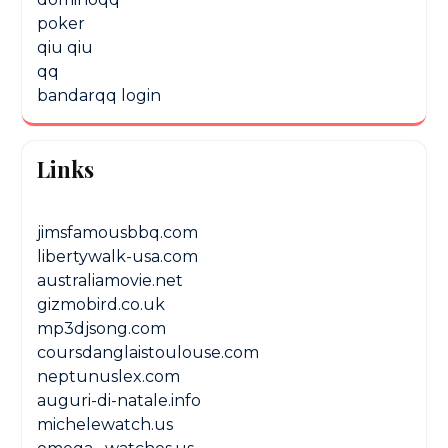
poker
qiu qiu
qq
bandarqq login
Links
jimsfamousbbq.com
libertywalk-usa.com
australiamovie.net
gizmobird.co.uk
mp3djsong.com
coursdanglaistoulouse.com
neptunuslex.com
auguri-di-natale.info
michelewatch.us