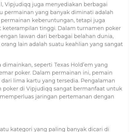
al, Vipjudiqq juga menyediakan berbagai
atu permainan yang banyak diminati adalah
 permainan keberuntungan, tetapi juga
 keterampilan tinggi. Dalam turnamen poker
engan lawan dari berbagai belahan dunia,
ng lain adalah suatu keahlian yang sangat
a dimainkan, seperti Texas Hold’em yang
emar poker. Dalam permainan ini, pemain
dari lima kartu yang tersedia. Pengalaman
n poker di Vipjudiqq sangat bermanfaat untuk
a memperluas jaringan pertemanan dengan
tu kategori yang paling banyak dicari di