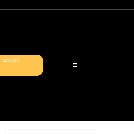
T GACOR