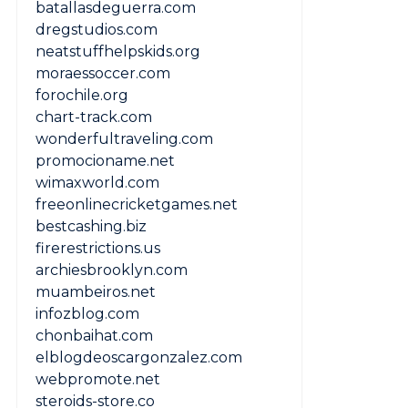
batallasdeguerra.com
dregstudios.com
neatstuffhelpskids.org
moraessoccer.com
forochile.org
chart-track.com
wonderfultraveling.com
promocioname.net
wimaxworld.com
freeonlinecricketgames.net
bestcashing.biz
firerestrictions.us
archiesbrooklyn.com
muambeiros.net
infozblog.com
chonbaihat.com
elblogdeoscargonzalez.com
webpromote.net
steroids-store.co