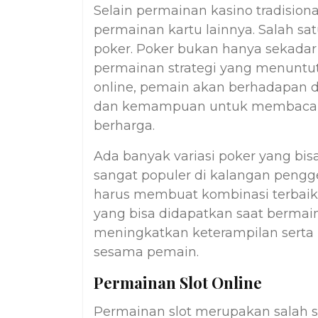
Selain permainan kasino tradision
permainan kartu lainnya. Salah s
poker. Poker bukan hanya sekadar
permainan strategi yang menuntut
online, pemain akan berhadapan d
dan kemampuan untuk membaca ora
berharga.
Ada banyak variasi poker yang bis
sangat populer di kalangan pengg
harus membuat kombinasi terbaik 
yang bisa didapatkan saat bermai
meningkatkan keterampilan sert
sesama pemain.
Permainan Slot Online
Permainan slot merupakan salah sa