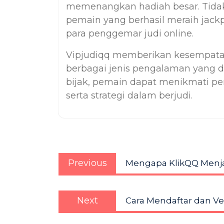
memenangkan hadiah besar. Tidak 
pemain yang berhasil meraih jackpo
para penggemar judi online.
Vipjudiqq memberikan kesempata
berbagai jenis pengalaman yang 
bijak, pemain dapat menikmati p
serta strategi dalam berjudi.
Post
Previous
navigation
Previous
Mengapa KlikQQ Menjad
post:
Next
Next
Cara Mendaftar dan Ver
post: