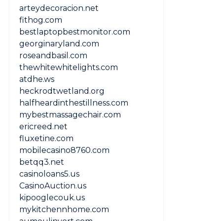
arteydecoracion.net
fithog.com
bestlaptopbestmonitor.com
georginaryland.com
roseandbasil.com
thewhitewhitelights.com
atdhe.ws
heckrodtwetland.org
halfheardinthestillness.com
mybestmassagechair.com
ericreed.net
fluxetine.com
mobilecasino8760.com
betqq3.net
casinoloans5.us
CasinoAuction.us
kipooglecouk.us
mykitchennhome.com