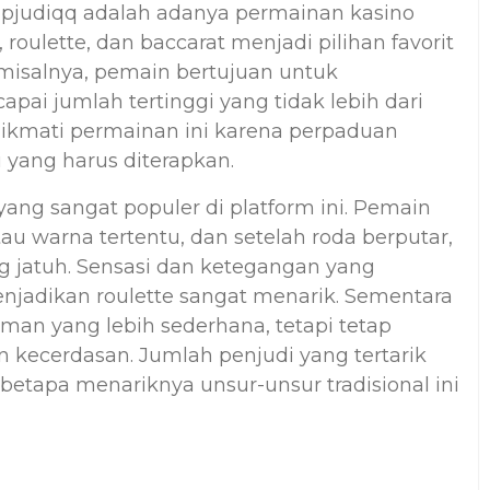
Vipjudiqq adalah adanya permainan kasino
, roulette, dan baccarat menjadi pilihan favorit
misalnya, pemain bertujuan untuk
ai jumlah tertinggi yang tidak lebih dari
ikmati permainan ini karena perpaduan
 yang harus diterapkan.
ang sangat populer di platform ini. Pemain
 warna tertentu, dan setelah roda berputar,
g jatuh. Sensasi dan ketegangan yang
njadikan roulette sangat menarik. Sementara
man yang lebih sederhana, tetapi tetap
ecerdasan. Jumlah penjudi yang tertarik
etapa menariknya unsur-unsur tradisional ini