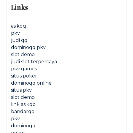
Links
asikqq
pkv
judi qq
dominoqq pkv
slot demo
judi slot terpercaya
pkv games
situs poker
dominoqq online
situs pkv
slot demo
link asikqq
bandarqq
pkv
dominoqq
poker