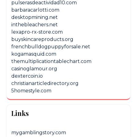
pulserasdeactividad10.com
barbaracarlotti.com
desktopmining.net
inthebleachers.net
lexapro-rx-store.com
buyskincareproducts.org
frenchbulldogpuppyforsale.net
kogamasquid.com
themultiplicationtablechart.com
casinoglamour.org
dextercoin.io
christianarticledirectory.org
5homestyle.com
Links
mygamblingstory.com