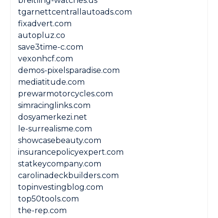
breitling-watches.us
tgarnettcentrallautoads.com
fixadvert.com
autopluz.co
save3time-c.com
vexonhcf.com
demos-pixelsparadise.com
mediatitude.com
prewarmotorcycles.com
simracinglinks.com
dosyamerkezi.net
le-surrealisme.com
showcasebeauty.com
insurancepolicyexpert.com
statkeycompany.com
carolinadeckbuilders.com
topinvestingblog.com
top50tools.com
the-rep.com