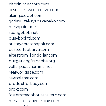
bitcoinvideospro.com
cosmiccrowcollective.com
alain-jacquet.com
gotisouizakayabakeneko.com
meshpoint.me
spongebob.net
busyboxintl.com
auttayanratchapak.com
postcoffeebarva.com
elteatromilliondollar.com
burgerkingfranchise.org
vallarpadathamma.net
realworldsize.com
teknolama.com
productforbaby.com
orb-z.com
fosterscoachhousetavern.com
mesasdecultivoonline.com