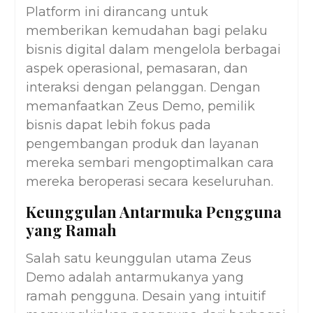
Platform ini dirancang untuk
memberikan kemudahan bagi pelaku
bisnis digital dalam mengelola berbagai
aspek operasional, pemasaran, dan
interaksi dengan pelanggan. Dengan
memanfaatkan Zeus Demo, pemilik
bisnis dapat lebih fokus pada
pengembangan produk dan layanan
mereka sembari mengoptimalkan cara
mereka beroperasi secara keseluruhan.
Keunggulan Antarmuka Pengguna
yang Ramah
Salah satu keunggulan utama Zeus
Demo adalah antarmukanya yang
ramah pengguna. Desain yang intuitif