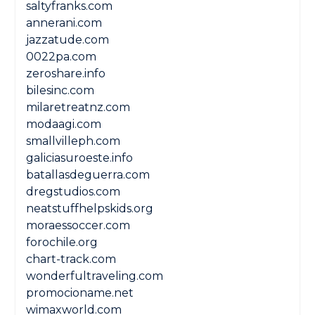
saltyfranks.com
annerani.com
jazzatude.com
0022pa.com
zeroshare.info
bilesinc.com
milaretreatnz.com
modaagi.com
smallvilleph.com
galiciasuroeste.info
batallasdeguerra.com
dregstudios.com
neatstuffhelpskids.org
moraessoccer.com
forochile.org
chart-track.com
wonderfultraveling.com
promocioname.net
wimaxworld.com