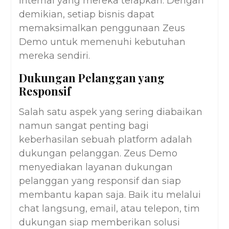
internal yang mereka terapkan. Dengan
demikian, setiap bisnis dapat
memaksimalkan penggunaan Zeus
Demo untuk memenuhi kebutuhan
mereka sendiri.
Dukungan Pelanggan yang
Responsif
Salah satu aspek yang sering diabaikan
namun sangat penting bagi
keberhasilan sebuah platform adalah
dukungan pelanggan. Zeus Demo
menyediakan layanan dukungan
pelanggan yang responsif dan siap
membantu kapan saja. Baik itu melalui
chat langsung, email, atau telepon, tim
dukungan siap memberikan solusi