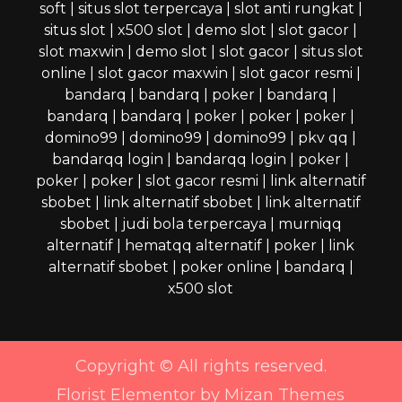
soft
|
situs slot terpercaya
|
slot anti rungkat
|
situs slot
|
x500 slot
|
demo slot
|
slot gacor
|
slot maxwin
|
demo slot
|
slot gacor
|
situs slot
online
|
slot gacor maxwin
|
slot gacor resmi
|
bandarq
|
bandarq
|
poker
|
bandarq
|
bandarq
|
bandarq
|
poker
|
poker
|
poker
|
domino99
|
domino99
|
domino99
|
pkv qq
|
bandarqq login
|
bandarqq login
|
poker
|
poker
|
poker
|
slot gacor resmi
|
link alternatif
sbobet
|
link alternatif sbobet
|
link alternatif
sbobet
|
judi bola terpercaya
|
murniqq
alternatif
|
hematqq alternatif
|
poker
|
link
alternatif sbobet
|
poker online
|
bandarq
|
x500 slot
Copyright © All rights reserved.
Florist Elementor by
Mizan Themes