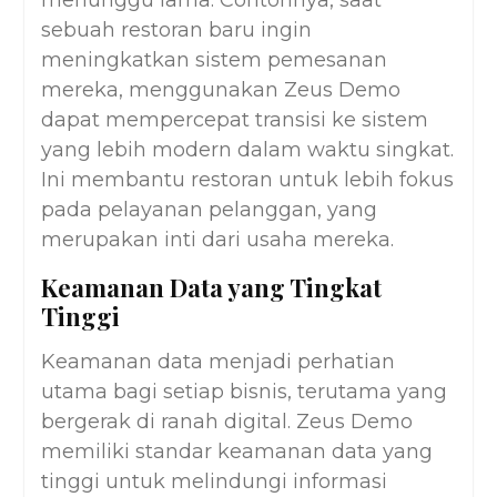
menunggu lama. Contohnya, saat
sebuah restoran baru ingin
meningkatkan sistem pemesanan
mereka, menggunakan Zeus Demo
dapat mempercepat transisi ke sistem
yang lebih modern dalam waktu singkat.
Ini membantu restoran untuk lebih fokus
pada pelayanan pelanggan, yang
merupakan inti dari usaha mereka.
Keamanan Data yang Tingkat
Tinggi
Keamanan data menjadi perhatian
utama bagi setiap bisnis, terutama yang
bergerak di ranah digital. Zeus Demo
memiliki standar keamanan data yang
tinggi untuk melindungi informasi