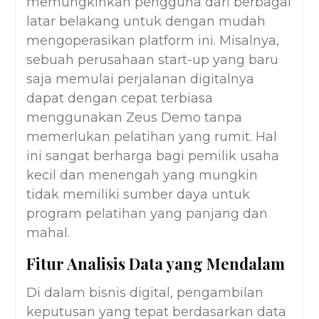
memungkinkan pengguna dari berbagai
latar belakang untuk dengan mudah
mengoperasikan platform ini. Misalnya,
sebuah perusahaan start-up yang baru
saja memulai perjalanan digitalnya
dapat dengan cepat terbiasa
menggunakan Zeus Demo tanpa
memerlukan pelatihan yang rumit. Hal
ini sangat berharga bagi pemilik usaha
kecil dan menengah yang mungkin
tidak memiliki sumber daya untuk
program pelatihan yang panjang dan
mahal.
Fitur Analisis Data yang Mendalam
Di dalam bisnis digital, pengambilan
keputusan yang tepat berdasarkan data