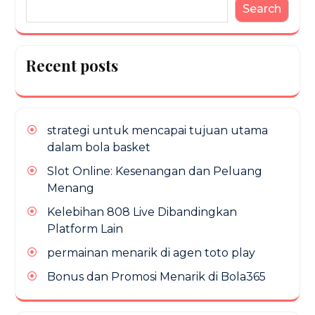
Search
Recent posts
strategi untuk mencapai tujuan utama
dalam bola basket
Slot Online: Kesenangan dan Peluang
Menang
Kelebihan 808 Live Dibandingkan
Platform Lain
permainan menarik di agen toto play
Bonus dan Promosi Menarik di Bola365