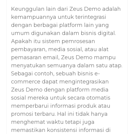
Keunggulan lain dari Zeus Demo adalah
kemampuannya untuk terintegrasi
dengan berbagai platform lain yang
umum digunakan dalam bisnis digital.
Apakah itu sistem pemrosesan
pembayaran, media sosial, atau alat
pemasaran email, Zeus Demo mampu
menyatukan semuanya dalam satu atap.
Sebagai contoh, sebuah bisnis e-
commerce dapat mengintegrasikan
Zeus Demo dengan platform media
sosial mereka untuk secara otomatis
memperbarui informasi produk atau
promosi terbaru. Hal ini tidak hanya
menghemat waktu tetapi juga
memastikan konsistensi informasi di