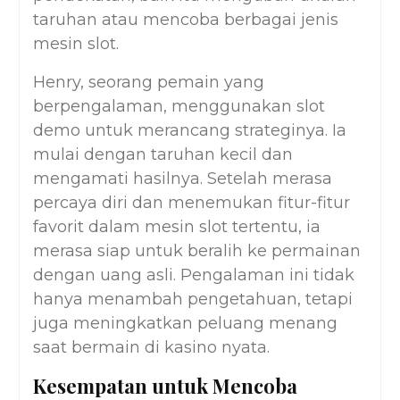
taruhan atau mencoba berbagai jenis
mesin slot.
Henry, seorang pemain yang
berpengalaman, menggunakan slot
demo untuk merancang strateginya. Ia
mulai dengan taruhan kecil dan
mengamati hasilnya. Setelah merasa
percaya diri dan menemukan fitur-fitur
favorit dalam mesin slot tertentu, ia
merasa siap untuk beralih ke permainan
dengan uang asli. Pengalaman ini tidak
hanya menambah pengetahuan, tetapi
juga meningkatkan peluang menang
saat bermain di kasino nyata.
Kesempatan untuk Mencoba