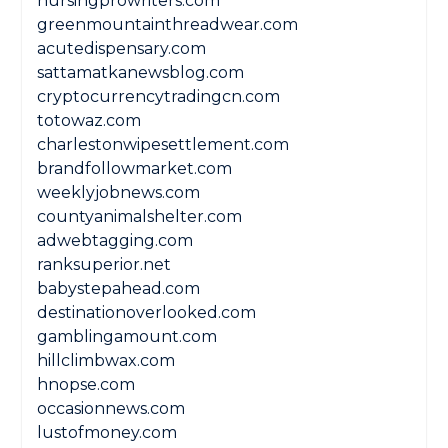
nursingprowriters.com
greenmountainthreadwear.com
acutedispensary.com
sattamatkanewsblog.com
cryptocurrencytradingcn.com
totowaz.com
charlestonwipesettlement.com
brandfollowmarket.com
weeklyjobnews.com
countyanimalshelter.com
adwebtagging.com
ranksuperior.net
babystepahead.com
destinationoverlooked.com
gamblingamount.com
hillclimbwax.com
hnopse.com
occasionnews.com
lustofmoney.com