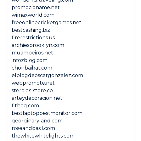
promocioname.net
wimaxworld.com
freeonlinecricketgames.net
bestcashing.biz
firerestrictions.us
archiesbrooklyn.com
muambeiros.net
infozblog.com
chonbaihat.com
elblogdeoscargonzalez.com
webpromote.net
steroids-store.co
arteydecoracion.net
fithog.com
bestlaptopbestmonitor.com
georginaryland.com
roseandbasil.com
thewhitewhitelights.com