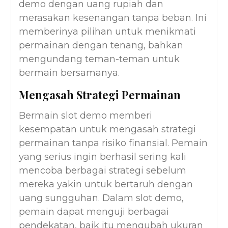
demo dengan uang rupiah dan
merasakan kesenangan tanpa beban. Ini
memberinya pilihan untuk menikmati
permainan dengan tenang, bahkan
mengundang teman-teman untuk
bermain bersamanya.
Mengasah Strategi Permainan
Bermain slot demo memberi
kesempatan untuk mengasah strategi
permainan tanpa risiko finansial. Pemain
yang serius ingin berhasil sering kali
mencoba berbagai strategi sebelum
mereka yakin untuk bertaruh dengan
uang sungguhan. Dalam slot demo,
pemain dapat menguji berbagai
pendekatan, baik itu mengubah ukuran