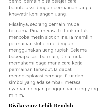
demo, pemain bisa belajar cara
berinteraksi dengan permainan tanpa
khawatir kehilangan uang.
Misalnya, seorang pemain muda
bernama Rina merasa tertarik untuk
mencoba mesin slot online. Ia memilih
permainan slot demo dengan
menggunakan uang rupiah. Selama
beberapa sesi bermain, Rina mulai
memahami bagaimana cara kerja
permainan tersebut. Ia dapat
mengeksplorasi berbagai fitur dan
simbol yang ada sembari merasa
nyaman dengan penggunaan uang yang
minim.
Risiko yang Lebih Rendah