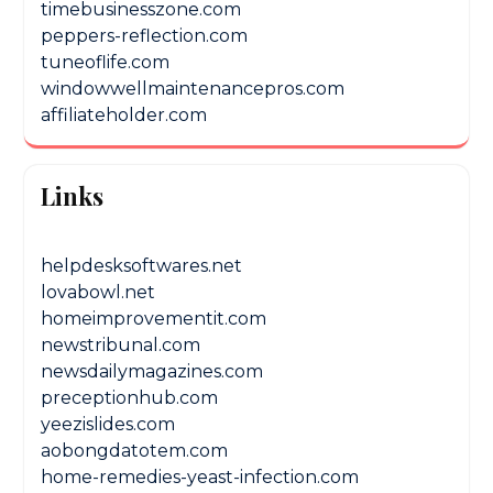
timebusinesszone.com
peppers-reflection.com
tuneoflife.com
windowwellmaintenancepros.com
affiliateholder.com
Links
helpdesksoftwares.net
lovabowl.net
homeimprovementit.com
newstribunal.com
newsdailymagazines.com
preceptionhub.com
yeezislides.com
aobongdatotem.com
home-remedies-yeast-infection.com