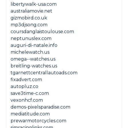
libertywalk-usa.com
australiamovie.net
gizmobird.co.uk
mp3djsong.com
coursdanglaistoulouse.com
neptunuslex.com
auguri-di-natale.info
michelewatch.us
omega--watches.us
breitling-watches.us
tgarnettcentrallautoads.com
fixadvert.com
autopluz.co
save3time-c.com
vexonhcf.com
demos-pixelsparadise.com
mediatitude.com
prewarmotorcycles.com
simracinglinks.com