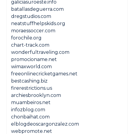
galiciasuroeste.info
batallasdeguerra.com
dregstudios.com
neatstuffhelpskids.org
moraessoccer.com
forochile.org
chart-track.com
wonderfultraveling.com
promocioname.net
wimaxworld.com
freeonlinecricketgames.net
bestcashing.biz
firerestrictions.us
archiesbrooklyn.com
muambeiros.net
infozblog.com
chonbaihat.com
elblogdeoscargonzalez.com
webpromote.net