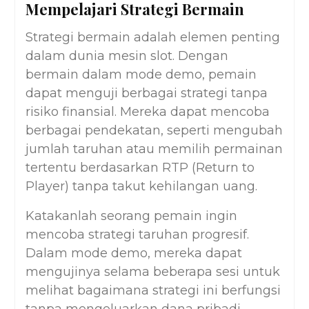
Mempelajari Strategi Bermain
Strategi bermain adalah elemen penting
dalam dunia mesin slot. Dengan
bermain dalam mode demo, pemain
dapat menguji berbagai strategi tanpa
risiko finansial. Mereka dapat mencoba
berbagai pendekatan, seperti mengubah
jumlah taruhan atau memilih permainan
tertentu berdasarkan RTP (Return to
Player) tanpa takut kehilangan uang.
Katakanlah seorang pemain ingin
mencoba strategi taruhan progresif.
Dalam mode demo, mereka dapat
mengujinya selama beberapa sesi untuk
melihat bagaimana strategi ini berfungsi