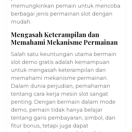
memungkinkan pemain untuk mencoba
berbagai jenis permainan slot dengan
mudah.
Mengasah Keterampilan dan
Memahami Mekanisme Permainan
Salah satu keuntungan utama bermain
slot demo gratis adalah kemampuan
untuk mengasah keterampilan dan
memahami mekanisme permainan.
Dalam dunia perjudian, pemahaman
tentang cara kerja mesin slot sangat
penting. Dengan bermain dalam mode
demo, pemain tidak hanya belajar
tentang garis pembayaran, simbol, dan
fitur bonus, tetapi juga dapat