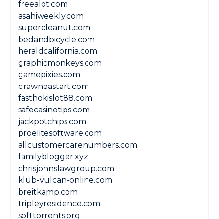
freealot.com
asahiweekly.com
supercleanut.com
bedandbicycle.com
heraldcalifornia.com
graphicmonkeys.com
gamepixies.com
drawneastart.com
fasthokislot88.com
safecasinotips.com
jackpotchips.com
proelitesoftware.com
allcustomercarenumbers.com
familyblogger.xyz
chrisjohnslawgroup.com
klub-vulcan-online.com
breitkamp.com
tripleyresidence.com
softtorrents.org