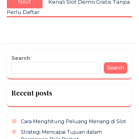
Next
Kenali Slot Demo Gratis Tanpa
post:
Perlu Daftar
Search
Search
Recent posts
Cara Menghitung Peluang Menang di Slot
Strategi Mencapai Tujuan dalam