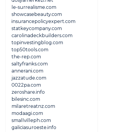
dosyamerkezi.net
le-surrealisme.com
showcasebeauty.com
insurancepolicyexpert.com
statkeycompany.com
carolinadeckbuilders.com
topinvestingblog.com
top50tools.com
the-rep.com
saltyfranks.com
annerani.com
jazzatude.com
0022pa.com
zeroshare.info
bilesinc.com
milaretreatnz.com
modaagi.com
smallvilleph.com
galiciasuroeste.info