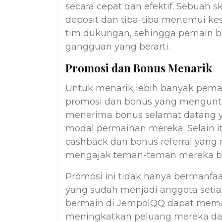
secara cepat dan efektif. Sebuah
deposit dan tiba-tiba menemui kes
tim dukungan, sehingga pemain b
gangguan yang berarti.
Promosi dan Bonus Menarik
Untuk menarik lebih banyak pem
promosi dan bonus yang menguntun
menerima bonus selamat datang 
modal permainan mereka. Selain it
cashback dan bonus referral yang
mengajak teman-teman mereka b
Promosi ini tidak hanya bermanfaa
yang sudah menjadi anggota setia
bermain di JempolQQ dapat meman
meningkatkan peluang mereka dal