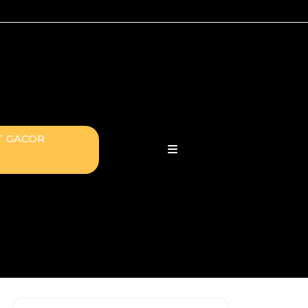
T GACOR