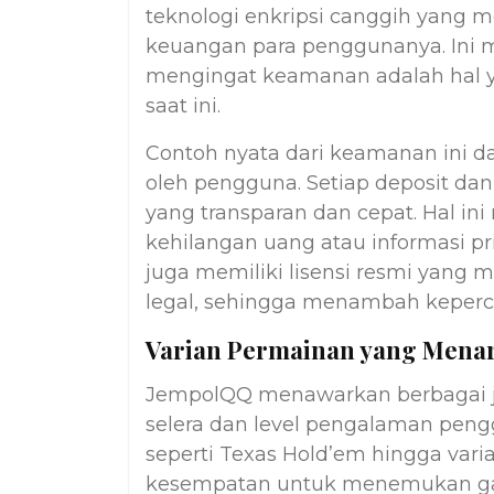
teknologi enkripsi canggih yang m
keuangan para penggunanya. Ini 
mengingat keamanan adalah hal y
saat ini.
Contoh nyata dari keamanan ini da
oleh pengguna. Setiap deposit da
yang transparan dan cepat. Hal in
kehilangan uang atau informasi pr
juga memiliki lisensi resmi yang 
legal, sehingga menambah keperca
Varian Permainan yang Mena
JempolQQ menawarkan berbagai j
selera dan level pengalaman peng
seperti Texas Hold’em hingga vari
kesempatan untuk menemukan game