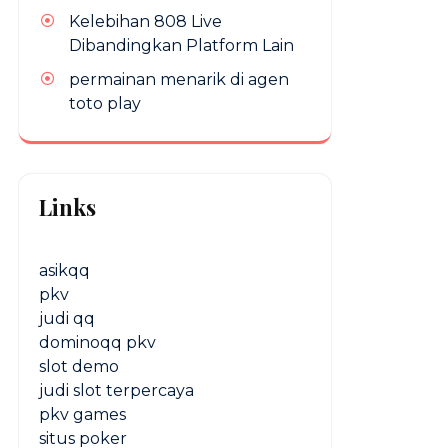
Kelebihan 808 Live
Dibandingkan Platform Lain
permainan menarik di agen
toto play
Links
asikqq
pkv
judi qq
dominoqq pkv
slot demo
judi slot terpercaya
pkv games
situs poker