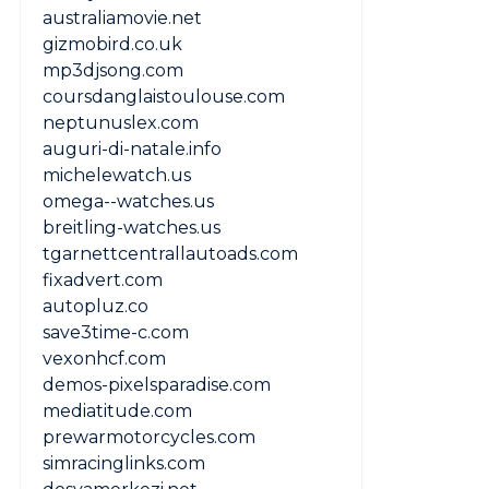
australiamovie.net
gizmobird.co.uk
mp3djsong.com
coursdanglaistoulouse.com
neptunuslex.com
auguri-di-natale.info
michelewatch.us
omega--watches.us
breitling-watches.us
tgarnettcentrallautoads.com
fixadvert.com
autopluz.co
save3time-c.com
vexonhcf.com
demos-pixelsparadise.com
mediatitude.com
prewarmotorcycles.com
simracinglinks.com