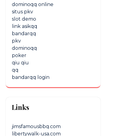
dominoqq online
situs pkv
slot demo
link asikqq
bandarqq
pkv
dominoqq
poker
qiu qiu
qq
bandarqq login
Links
jimsfamousbbq.com
libertywalk-usa.com