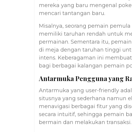
mereka yang baru mengenal poker
mencari tantangan baru.
Misalnya, seorang pemain pemula
memiliki taruhan rendah untuk me
permainan. Sementara itu, pemai
di meja dengan taruhan tinggi un
intens. Keberagaman ini membuat
bagi berbagai kalangan pemain po
Antarmuka Pengguna yang R
Antarmuka yang user-friendly ada
situsnya yang sederhana namun
menavigasi berbagai fitur yang dise
secara intuitif, sehingga pemain
bermain dan melakukan transaksi.