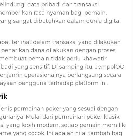
elindungi data pribadi dan transaksi
memberikan rasa nyaman bagi pemain,
ang sangat dibutuhkan dalam dunia digital
pat terlihat dalam transaksi yang dilakukan
n penarikan dana dilakukan dengan proses
i membuat pemain tidak perlu khawatir
ibadi yang sensitif. Di samping itu, JempolQQ
menjamin operasionalnya berlangsung secara
yaan pengguna terhadap platform ini.
rik
enis permainan poker yang sesuai dengan
gunanya. Mulai dari permainan poker klasik
asi yang lebih modern, setiap pemain memiliki
 yang cocok. Ini adalah nilai tambah bagi