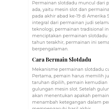
Permainan slotdadu muncul dari
ada, yaitu mesin slot dan permaina
pada akhir abad ke-19 di Amerika Se
integral dari permainan judi se
teknologi, permainan tradisional in
menciptakan permainan slotdadu
tahun terakhir, permainan ini se
berpengalaman.
Cara Bermain Slotdadu
Mekanisme permainan slotdadu c
Pertama, pemain harus memilih ju
taruhan dipilih, pemain kemudian
gulungan mesin slot. Setelah gul
akan menentukan apakah pemain 
menambah ketegangan dalam perm
mempengaruhi hasil akhir.