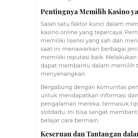
Pentingnya Memilih Kasino y
Salah satu faktor kunci dalam me
kasino online yang tepercaya. Pe
memiliki lisensi yang sah dan me
saat ini menawarkan berbagai jeni
memiliki reputasi baik. Melakukan
dapat membantu dalam memilih 
menyenangkan.
Bergabung dengan komunitas pemai
untuk mendapatkan informasi dan 
pengalaman mereka, termasuk tip
slotdadu. Ini bisa sangat memban
belajar cara bermain.
Keseruan dan Tantangan dala