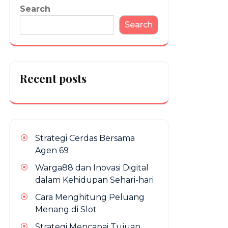
Search
Search
Recent posts
Strategi Cerdas Bersama
Agen 69
Warga88 dan Inovasi Digital
dalam Kehidupan Sehari-hari
Cara Menghitung Peluang
Menang di Slot
Strategi Mencapai Tujuan