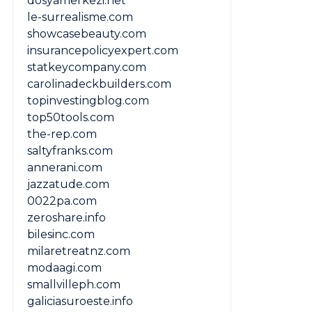
dosyamerkezi.net
le-surrealisme.com
showcasebeauty.com
insurancepolicyexpert.com
statkeycompany.com
carolinadeckbuilders.com
topinvestingblog.com
top50tools.com
the-rep.com
saltyfranks.com
annerani.com
jazzatude.com
0022pa.com
zeroshare.info
bilesinc.com
milaretreatnz.com
modaagi.com
smallvilleph.com
galiciasuroeste.info