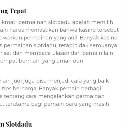
ang Tepat
nikmati permainan slotdadu adalah memilih
main harus memastikan bahwa kasino tersebut
nawarkan permainan yang adil. Banyak kasino
s permainan slotdadu, tetapi tidak semuanya
 riset dan membaca ulasan dari pemain lain
tempat bermain yang aman dan
n judi juga bisa menjadi cara yang baik
tips berharga. Banyak pemain berbagi
s tentang cara mengalahkan permainan
tu, terutama bagi pemain baru yang masih
m Slotdadu