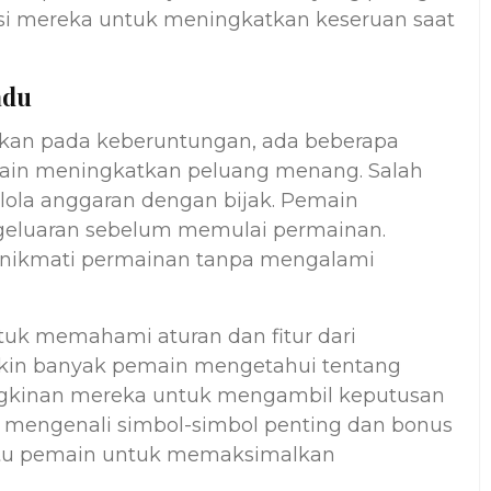
nsi mereka untuk meningkatkan keseruan saat
adu
rkan pada keberuntungan, ada beberapa
ain meningkatkan peluang menang. Salah
lola anggaran dengan bijak. Pemain
geluaran sebelum memulai permainan.
enikmati permainan tanpa mengalami
ntuk memahami aturan dan fitur dari
kin banyak pemain mengetahui tentang
gkinan mereka untuk mengambil keputusan
a, mengenali simbol-simbol penting dan bonus
tu pemain untuk memaksimalkan