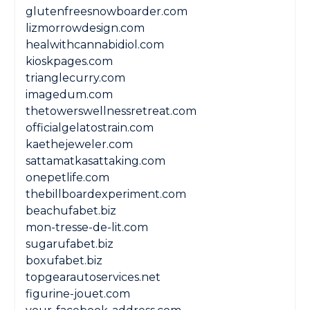
glutenfreesnowboarder.com
lizmorrowdesign.com
healwithcannabidiol.com
kioskpages.com
trianglecurry.com
imagedum.com
thetowerswellnessretreat.com
officialgelatostrain.com
kaethejeweler.com
sattamatkasattaking.com
onepetlife.com
thebillboardexperiment.com
beachufabet.biz
mon-tresse-de-lit.com
sugarufabet.biz
boxufabet.biz
topgearautoservices.net
figurine-jouet.com