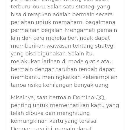
terburu-buru. Salah satu strategi yang
bisa diterapkan adalah bermain secara
perlahan untuk memahami bagaimana
permainan berjalan. Mengamati pemain
lain dan cara mereka bertindak dapat
memberikan wawasan tentang strategi
yang bisa digunakan. Selain itu,
melakukan latihan di mode gratis atau
bermain dengan taruhan rendah dapat
membantu meningkatkan keterampilan
tanpa risiko kehilangan banyak uang.
Misalnya, saat bermain Domino QQ,
penting untuk memerhatikan kartu yang
telah dibuka dan menghitung
kemungkinan kartu yang tersisa.
Dengan cara ini, pemain dapat