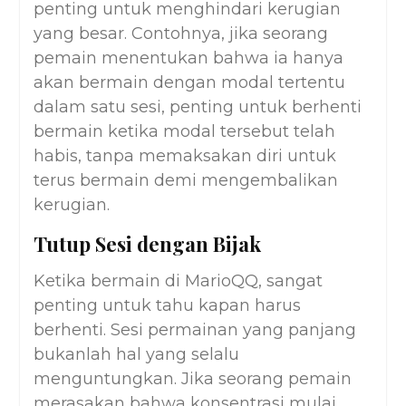
penting untuk menghindari kerugian
yang besar. Contohnya, jika seorang
pemain menentukan bahwa ia hanya
akan bermain dengan modal tertentu
dalam satu sesi, penting untuk berhenti
bermain ketika modal tersebut telah
habis, tanpa memaksakan diri untuk
terus bermain demi mengembalikan
kerugian.
Tutup Sesi dengan Bijak
Ketika bermain di MarioQQ, sangat
penting untuk tahu kapan harus
berhenti. Sesi permainan yang panjang
bukanlah hal yang selalu
menguntungkan. Jika seorang pemain
merasakan bahwa konsentrasi mulai