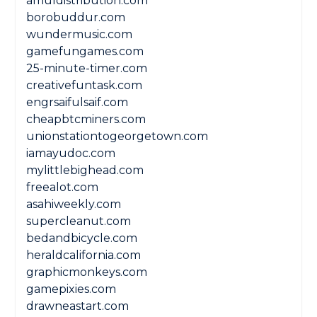
amuldistribution.com
borobuddur.com
wundermusic.com
gamefungames.com
25-minute-timer.com
creativefuntask.com
engrsaifulsaif.com
cheapbtcminers.com
unionstationtogeorgetown.com
iamayudoc.com
mylittlebighead.com
freealot.com
asahiweekly.com
supercleanut.com
bedandbicycle.com
heraldcalifornia.com
graphicmonkeys.com
gamepixies.com
drawneastart.com