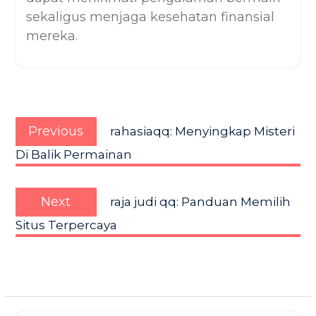
sekaligus menjaga kesehatan finansial
mereka.
Post
Previous
navigation
Previous
rahasiaqq: Menyingkap Misteri
post:
Di Balik Permainan
Next
Next
raja judi qq: Panduan Memilih
post:
Situs Terpercaya