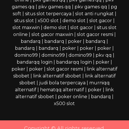
games qq
|
pkv games qq
|
pkv games qq
|
pg
soft
|
situs slot terpercaya
|
slot anti rungkat
|
situs slot
|
x500 slot
|
demo slot
|
slot gacor
|
slot maxwin
|
demo slot
|
slot gacor
|
situs slot
online
|
slot gacor maxwin
|
slot gacor resmi
|
bandarq
|
bandarq
|
poker
|
bandarq
|
bandarq
|
bandarq
|
poker
|
poker
|
poker
|
domino99
|
domino99
|
domino99
|
pkv qq
|
bandarqq login
|
bandarqq login
|
poker
|
poker
|
poker
|
slot gacor resmi
|
link alternatif
sbobet
|
link alternatif sbobet
|
link alternatif
sbobet
|
judi bola terpercaya
|
murniqq
alternatif
|
hematqq alternatif
|
poker
|
link
alternatif sbobet
|
poker online
|
bandarq
|
x500 slot
Copyright © All rights reserved.