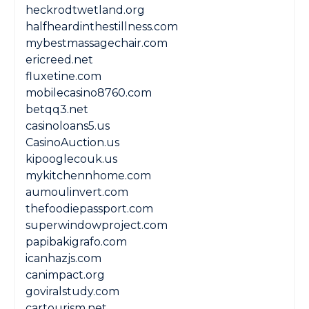
heckrodtwetland.org
halfheardinthestillness.com
mybestmassagechair.com
ericreed.net
fluxetine.com
mobilecasino8760.com
betqq3.net
casinoloans5.us
CasinoAuction.us
kipooglecouk.us
mykitchennhome.com
aumoulinvert.com
thefoodiepassport.com
superwindowproject.com
papibakigrafo.com
icanhazjs.com
canimpact.org
goviralstudy.com
cartourism.net