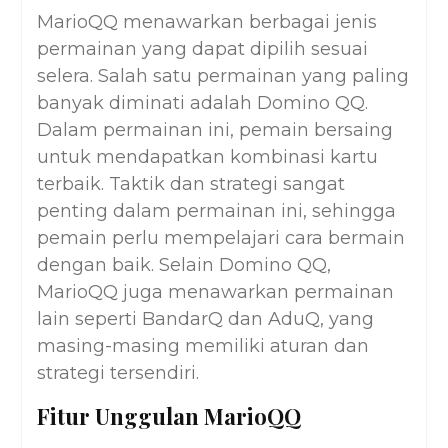
MarioQQ menawarkan berbagai jenis
permainan yang dapat dipilih sesuai
selera. Salah satu permainan yang paling
banyak diminati adalah Domino QQ.
Dalam permainan ini, pemain bersaing
untuk mendapatkan kombinasi kartu
terbaik. Taktik dan strategi sangat
penting dalam permainan ini, sehingga
pemain perlu mempelajari cara bermain
dengan baik. Selain Domino QQ,
MarioQQ juga menawarkan permainan
lain seperti BandarQ dan AduQ, yang
masing-masing memiliki aturan dan
strategi tersendiri.
Fitur Unggulan MarioQQ