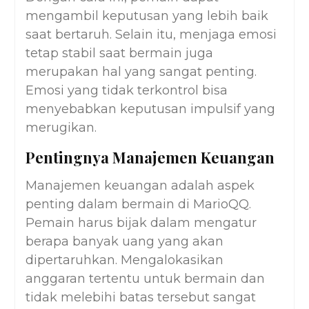
mengambil keputusan yang lebih baik
saat bertaruh. Selain itu, menjaga emosi
tetap stabil saat bermain juga
merupakan hal yang sangat penting.
Emosi yang tidak terkontrol bisa
menyebabkan keputusan impulsif yang
merugikan.
Pentingnya Manajemen Keuangan
Manajemen keuangan adalah aspek
penting dalam bermain di MarioQQ.
Pemain harus bijak dalam mengatur
berapa banyak uang yang akan
dipertaruhkan. Mengalokasikan
anggaran tertentu untuk bermain dan
tidak melebihi batas tersebut sangat