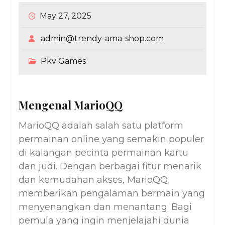
May 27, 2025
admin@trendy-ama-shop.com
Pkv Games
Mengenal MarioQQ
MarioQQ adalah salah satu platform
permainan online yang semakin populer
di kalangan pecinta permainan kartu
dan judi. Dengan berbagai fitur menarik
dan kemudahan akses, MarioQQ
memberikan pengalaman bermain yang
menyenangkan dan menantang. Bagi
pemula yang ingin menjelajahi dunia