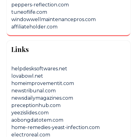
peppers-reflection.com
tuneoflife.com
windowwellmaintenancepros.com
affiliateholder.com
Links
helpdesksoftwares.net
lovabowl.net
homeimprovementit.com
newstribunal.com
newsdailymagazines.com
preceptionhub.com
yeezislides.com
aobongdatotem.com
home-remedies-yeast-infection.com
electroreal.com