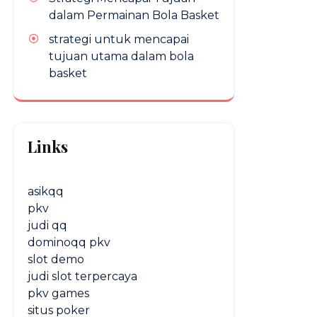
dalam Permainan Bola Basket
strategi untuk mencapai
tujuan utama dalam bola
basket
Links
asikqq
pkv
judi qq
dominoqq pkv
slot demo
judi slot terpercaya
pkv games
situs poker