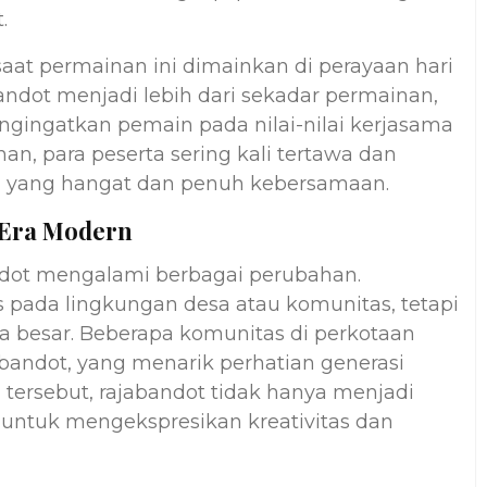
.
saat permainan ini dimainkan di perayaan hari
andot menjadi lebih dari sekadar permainan,
ngingatkan pemain pada nilai-nilai kerjasama
n, para peserta sering kali tertawa dan
na yang hangat dan penuh kebersamaan.
 Era Modern
andot mengalami berbagai perubahan.
s pada lingkungan desa atau komunitas, tetapi
ta besar. Beberapa komunitas di perkotaan
andot, yang menarik perhatian generasi
ersebut, rajabandot tidak hanya menjadi
 untuk mengekspresikan kreativitas dan