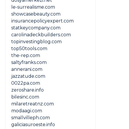
dosyamerkezi.net
le-surrealisme.com
showcasebeauty.com
insurancepolicyexpert.com
statkeycompany.com
carolinadeckbuilders.com
topinvestingblog.com
top50tools.com
the-rep.com
saltyfranks.com
annerani.com
jazzatude.com
0022pa.com
zeroshare.info
bilesinc.com
milaretreatnz.com
modaagi.com
smallvilleph.com
galiciasuroeste.info