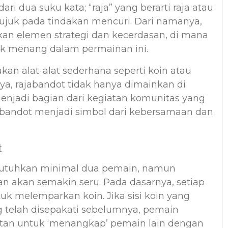
dari dua suku kata; “raja” yang berarti raja atau
ujuk pada tindakan mencuri. Dari namanya,
kan elemen strategi dan kecerdasan, di mana
uk menang dalam permainan ini.
an alat-alat sederhana seperti koin atau
a, rajabandot tidak hanya dimainkan di
menjadi bagian dari kegiatan komunitas yang
jabandot menjadi simbol dari kebersamaan dan
t
butuhkan minimal dua pemain, namun
 akan semakin seru. Pada dasarnya, setiap
k melemparkan koin. Jika sisi koin yang
 telah disepakati sebelumnya, pemain
tan untuk ‘menangkap’ pemain lain dengan