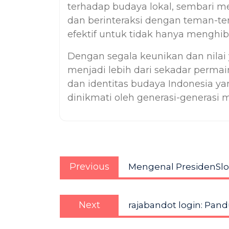
terhadap budaya lokal, sembari 
dan berinteraksi dengan teman-t
efektif untuk tidak hanya menghib
Dengan segala keunikan dan nilai
menjadi lebih dari sekadar permai
dan identitas budaya Indonesia yan
dinikmati oleh generasi-generasi
Post
Previous
navigation
Previous
Mengenal PresidenSlo
post:
Next
Next
rajabandot login: Pa
post: