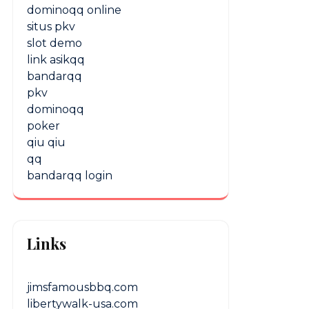
dominoqq online
situs pkv
slot demo
link asikqq
bandarqq
pkv
dominoqq
poker
qiu qiu
qq
bandarqq login
Links
jimsfamousbbq.com
libertywalk-usa.com