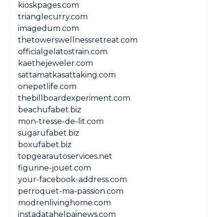
kioskpages.com
trianglecurry.com
imagedum.com
thetowerswellnessretreat.com
officialgelatostrain.com
kaethejeweler.com
sattamatkasattaking.com
onepetlife.com
thebillboardexperiment.com
beachufabet.biz
mon-tresse-de-lit.com
sugarufabet.biz
boxufabet.biz
topgearautoservices.net
figurine-jouet.com
your-facebook-address.com
perroquet-ma-passion.com
modrenlivinghome.com
instadatahelpainews.com