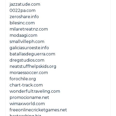
jazzatude.com
0022pa.com
zeroshare.info
bilesinc.com
milaretreatnz.com
modaagi.com
smallvilleph.com
galiciasuroeste.info
batallasdeguerra.com
dregstudios.com
neatstuffhelpskids.org
moraessoccer.com
forochile.org
chart-track.com
wonderfultraveling.com
promocioname.net
wimaxworld.com
freeonlinecricketgames.net