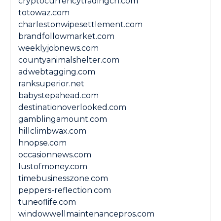
cryptocurrencytradingcn.com
totowaz.com
charlestonwipesettlement.com
brandfollowmarket.com
weeklyjobnews.com
countyanimalshelter.com
adwebtagging.com
ranksuperior.net
babystepahead.com
destinationoverlooked.com
gamblingamount.com
hillclimbwax.com
hnopse.com
occasionnews.com
lustofmoney.com
timebusinesszone.com
peppers-reflection.com
tuneoflife.com
windowwellmaintenancepros.com