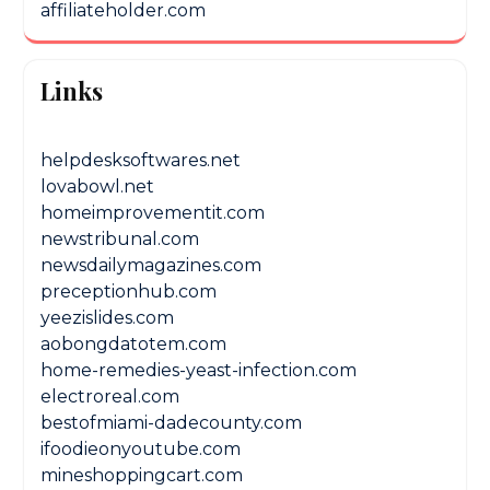
affiliateholder.com
Links
helpdesksoftwares.net
lovabowl.net
homeimprovementit.com
newstribunal.com
newsdailymagazines.com
preceptionhub.com
yeezislides.com
aobongdatotem.com
home-remedies-yeast-infection.com
electroreal.com
bestofmiami-dadecounty.com
ifoodieonyoutube.com
mineshoppingcart.com