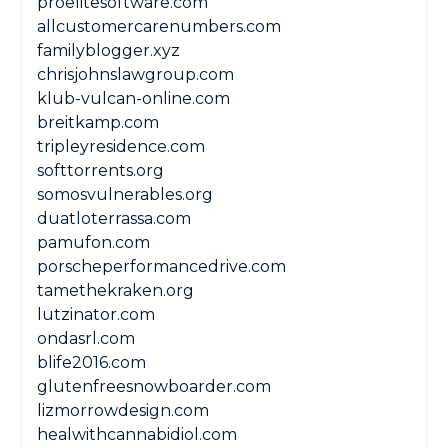
proelitesoftware.com
allcustomercarenumbers.com
familyblogger.xyz
chrisjohnslawgroup.com
klub-vulcan-online.com
breitkamp.com
tripleyresidence.com
softtorrents.org
somosvulnerables.org
duatloterrassa.com
pamufon.com
porscheperformancedrive.com
tamethekraken.org
lutzinator.com
ondasrl.com
blife2016.com
glutenfreesnowboarder.com
lizmorrowdesign.com
healwithcannabidiol.com