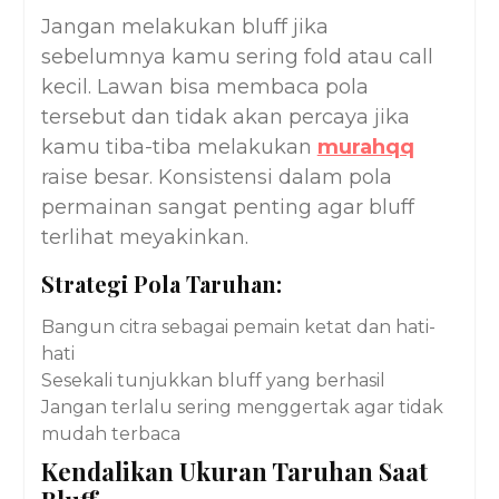
Jangan melakukan bluff jika
sebelumnya kamu sering fold atau call
kecil. Lawan bisa membaca pola
tersebut dan tidak akan percaya jika
kamu tiba-tiba melakukan
murahqq
raise besar. Konsistensi dalam pola
permainan sangat penting agar bluff
terlihat meyakinkan.
Strategi Pola Taruhan:
Bangun citra sebagai pemain ketat dan hati-
hati
Sesekali tunjukkan bluff yang berhasil
Jangan terlalu sering menggertak agar tidak
mudah terbaca
Kendalikan Ukuran Taruhan Saat