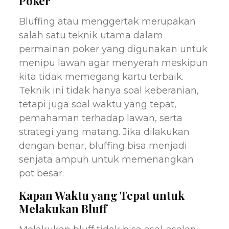
Poker
Bluffing atau menggertak merupakan
salah satu teknik utama dalam
permainan poker yang digunakan untuk
menipu lawan agar menyerah meskipun
kita tidak memegang kartu terbaik.
Teknik ini tidak hanya soal keberanian,
tetapi juga soal waktu yang tepat,
pemahaman terhadap lawan, serta
strategi yang matang. Jika dilakukan
dengan benar, bluffing bisa menjadi
senjata ampuh untuk memenangkan
pot besar.
Kapan Waktu yang Tepat untuk
Melakukan Bluff