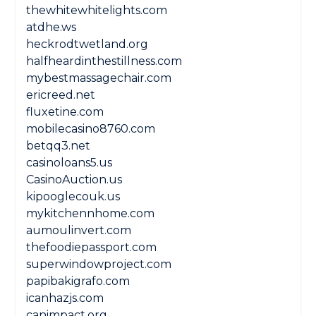
thewhitewhitelights.com
atdhe.ws
heckrodtwetland.org
halfheardinthestillness.com
mybestmassagechair.com
ericreed.net
fluxetine.com
mobilecasino8760.com
betqq3.net
casinoloans5.us
CasinoAuction.us
kipooglecouk.us
mykitchennhome.com
aumoulinvert.com
thefoodiepassport.com
superwindowproject.com
papibakigrafo.com
icanhazjs.com
canimpact.org