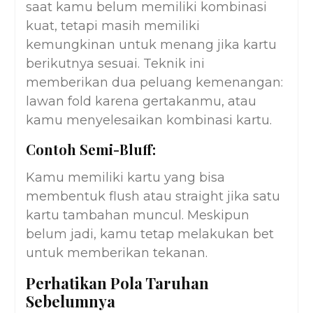
saat kamu belum memiliki kombinasi
kuat, tetapi masih memiliki
kemungkinan untuk menang jika kartu
berikutnya sesuai. Teknik ini
memberikan dua peluang kemenangan:
lawan fold karena gertakanmu, atau
kamu menyelesaikan kombinasi kartu.
Contoh Semi-Bluff:
Kamu memiliki kartu yang bisa
membentuk flush atau straight jika satu
kartu tambahan muncul. Meskipun
belum jadi, kamu tetap melakukan bet
untuk memberikan tekanan.
Perhatikan Pola Taruhan
Sebelumnya