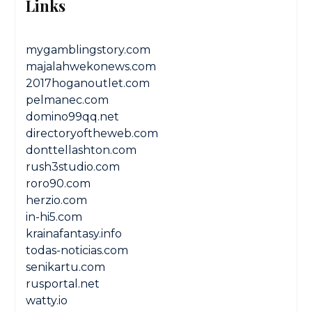
Links
mygamblingstory.com
majalahwekonews.com
2017hoganoutlet.com
pelmanec.com
domino99qq.net
directoryoftheweb.com
donttellashton.com
rush3studio.com
roro90.com
herzio.com
in-hi5.com
krainafantasy.info
todas-noticias.com
senikartu.com
rusportal.net
watty.io