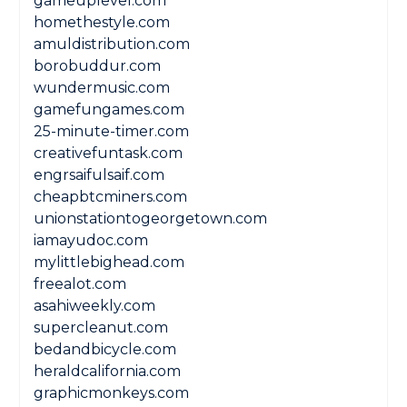
gameuplevel.com
homethestyle.com
amuldistribution.com
borobuddur.com
wundermusic.com
gamefungames.com
25-minute-timer.com
creativefuntask.com
engrsaifulsaif.com
cheapbtcminers.com
unionstationtogeorgetown.com
iamayudoc.com
mylittlebighead.com
freealot.com
asahiweekly.com
supercleanut.com
bedandbicycle.com
heraldcalifornia.com
graphicmonkeys.com