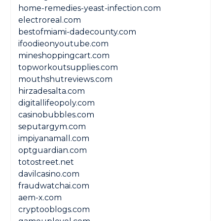
home-remedies-yeast-infection.com
electroreal.com
bestofmiami-dadecounty.com
ifoodieonyoutube.com
mineshoppingcart.com
topworkoutsupplies.com
mouthshutreviews.com
hirzadesalta.com
digitallifeopoly.com
casinobubbles.com
seputargym.com
impiyanamall.com
optguardian.com
totostreet.net
davilcasino.com
fraudwatchai.com
aem-x.com
cryptooblogs.com