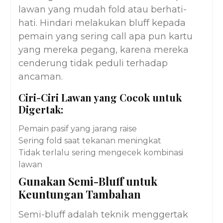
lawan yang mudah fold atau berhati-
hati. Hindari melakukan bluff kepada
pemain yang sering call apa pun kartu
yang mereka pegang, karena mereka
cenderung tidak peduli terhadap
ancaman.
Ciri-Ciri Lawan yang Cocok untuk
Digertak:
Pemain pasif yang jarang raise
Sering fold saat tekanan meningkat
Tidak terlalu sering mengecek kombinasi
lawan
Gunakan Semi-Bluff untuk
Keuntungan Tambahan
Semi-bluff adalah teknik menggertak