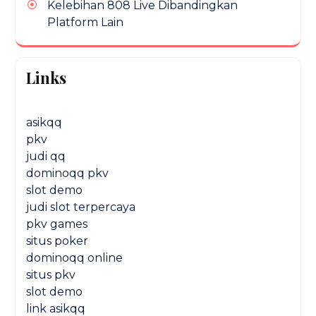
Kelebihan 808 Live Dibandingkan
Platform Lain
Links
asikqq
pkv
judi qq
dominoqq pkv
slot demo
judi slot terpercaya
pkv games
situs poker
dominoqq online
situs pkv
slot demo
link asikqq