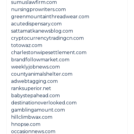
sumuslawfirm.com
nursingprowriters.com
greenmountainthreadwear.com
acutedispensary.com
sattamatkanewsblog.com
cryptocurrencytradingcn.com
totowaz.com
charlestonwipesettlement.com
brandfollowmarket.com
weeklyjobnews.com
countyanimalshelter.com
adwebtagging.com
ranksuperior.net
babystepahead.com
destinationoverlooked.com
gamblingamount.com
hillclimbwax.com
hnopse.com
occasionnews.com