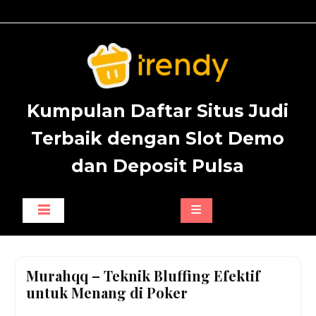
Skip
to
content
Kumpulan Daftar Situs Judi
Terbaik dengan Slot Demo
dan Deposit Pulsa
Murahqq – Teknik Bluffing Efektif
untuk Menang di Poker