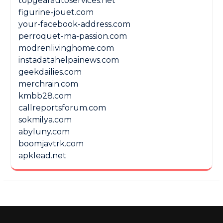
topgearautoservices.net
figurine-jouet.com
your-facebook-address.com
perroquet-ma-passion.com
modrenlivinghome.com
instadatahelpainews.com
geekdailies.com
merchrain.com
kmbb28.com
callreportsforum.com
sokmilya.com
abyluny.com
boomjavtrk.com
apklead.net