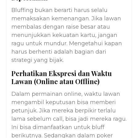
Bluffing bukan berarti harus selalu
memaksakan kemenangan. Jika lawan
membalas dengan raise besar atau
menunjukkan kekuatan kartu, jangan
ragu untuk mundur. Mengetahui kapan
harus berhenti adalah bagian dari
strategi yang bijak.
Perhatikan Ekspresi dan Waktu
Lawan (Online atau Offline)
Dalam permainan online, waktu lawan
mengambil keputusan bisa memberi
petunjuk. Jika mereka berpikir terlalu
lama sebelum call, bisa jadi mereka ragu.
Ini bisa dimanfaatkan untuk bluff
berikutnya. Sedangkan dalam poker