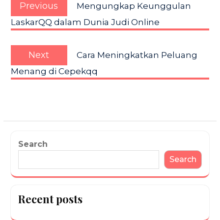
Previous
navigation
Previous
Mengungkap Keunggulan
post:
LaskarQQ dalam Dunia Judi Online
Next
Next
Cara Meningkatkan Peluang
post:
Menang di Cepekqq
Search
Search
Recent posts