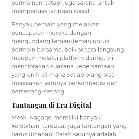
permainan, tetapi juga sarana untuk
memperluas jaringan sosial.
Banyak pemain yang meraikan
pencapaian mereka dengan
mengundang teman-teman untuk
bermain bersama, baik secara langsung
maupun melalui platform daring. Ini
menciptakan suasana kebersamaan
yang unik, di mana setiap orang bisa
merasakan serunya berkompetisi dan
bersenang-senang.
Tantangan di Era Digital
Meski Nagaqq memiliki banyak
kelebihan, terdapat juga tantangan yang
harus dihadapi. Salah satunya adalah