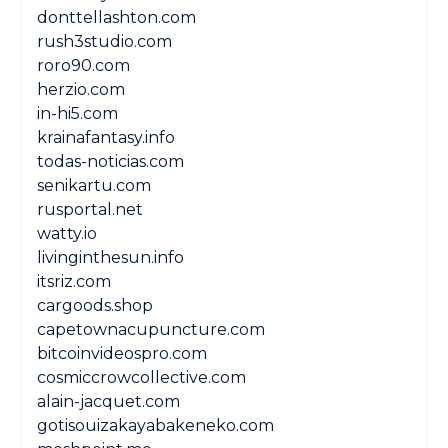
donttellashton.com
rush3studio.com
roro90.com
herzio.com
in-hi5.com
krainafantasy.info
todas-noticias.com
senikartu.com
rusportal.net
watty.io
livinginthesun.info
itsriz.com
cargoods.shop
capetownacupuncture.com
bitcoinvideospro.com
cosmiccrowcollective.com
alain-jacquet.com
gotisouizakayabakeneko.com