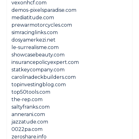
vexonhcf.com
demos-pixelsparadise.com
mediatitude.com
prewarmotorcycles.com
simracinglinks.com
dosyamerkezi.net
le-surrealisme.com
showcasebeauty.com
insurancepolicyexpert.com
statkeycompany.com
carolinadeckbuilders.com
topinvestingblog.com
top50tools.com
the-rep.com
saltyfranks.com
annerani.com
jazzatude.com
0022pa.com
zeroshare.info