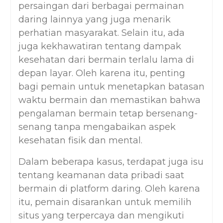
persaingan dari berbagai permainan
daring lainnya yang juga menarik
perhatian masyarakat. Selain itu, ada
juga kekhawatiran tentang dampak
kesehatan dari bermain terlalu lama di
depan layar. Oleh karena itu, penting
bagi pemain untuk menetapkan batasan
waktu bermain dan memastikan bahwa
pengalaman bermain tetap bersenang-
senang tanpa mengabaikan aspek
kesehatan fisik dan mental.
Dalam beberapa kasus, terdapat juga isu
tentang keamanan data pribadi saat
bermain di platform daring. Oleh karena
itu, pemain disarankan untuk memilih
situs yang terpercaya dan mengikuti