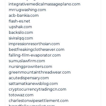
integrativemedicalmassageplano.com
mrrugwashing.com
acb-bankia.com
flash-es.net
upshak.com
backsilo.com
siviralqq.com
impressionresorthoian.com
bestfreakingclothesever.com
falling-film-evaporator.com
sumuslawfirm.com
nursingprowriters.com
greenmountainthreadwear.com
acutedispensary.com
sattamatkanewsblog.com
cryptocurrencytradingcn.com
totowaz.com
charlestonwipesettlement.com