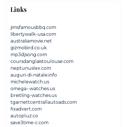
Links
jimsfamousbbq.com
libertywalk-usa.com
australiamovie.net
gizmobird.co.uk
mp3djsong.com
coursdanglaistoulouse.com
neptunuslex.com
auguri-di-natale.info
michelewatch.us
omega--watches.us
breitling-watches.us
tgarnettcentrallautoads.com
fixadvert.com
autopluz.co
save3time-c.com