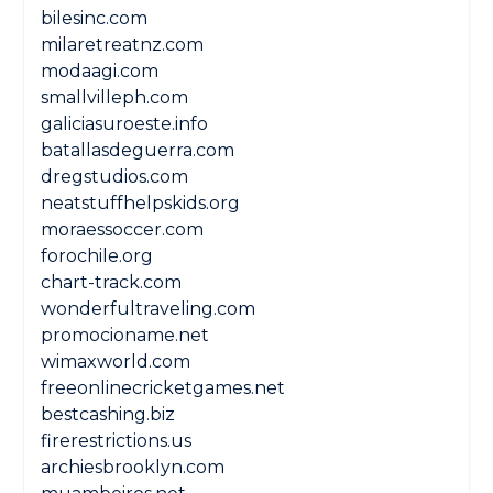
bilesinc.com
milaretreatnz.com
modaagi.com
smallvilleph.com
galiciasuroeste.info
batallasdeguerra.com
dregstudios.com
neatstuffhelpskids.org
moraessoccer.com
forochile.org
chart-track.com
wonderfultraveling.com
promocioname.net
wimaxworld.com
freeonlinecricketgames.net
bestcashing.biz
firerestrictions.us
archiesbrooklyn.com