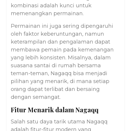
kombinasi adalah kunci untuk
memenangkan permainan.
Permainan ini juga sering dipengaruhi
oleh faktor keberuntungan, namun
keterampilan dan pengalaman dapat
membawa pemain pada kemenangan
yang lebih konsisten. Misalnya, dalam
suasana santai di rumah bersama
teman-teman, Nagaqq bisa menjadi
pilihan yang menarik, di mana setiap
orang dapat terlibat dan bersaing
dengan semangat.
Fitur Menarik dalam Nagaqq
Salah satu daya tarik utama Nagaqq
adalah fitur-fitur modern yang