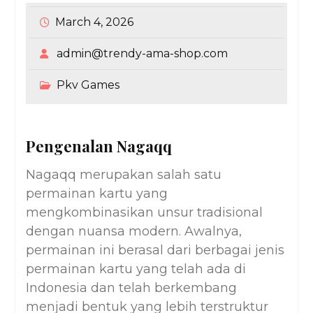
March 4, 2026
admin@trendy-ama-shop.com
Pkv Games
Pengenalan Nagaqq
Nagaqq merupakan salah satu
permainan kartu yang
mengkombinasikan unsur tradisional
dengan nuansa modern. Awalnya,
permainan ini berasal dari berbagai jenis
permainan kartu yang telah ada di
Indonesia dan telah berkembang
menjadi bentuk yang lebih terstruktur