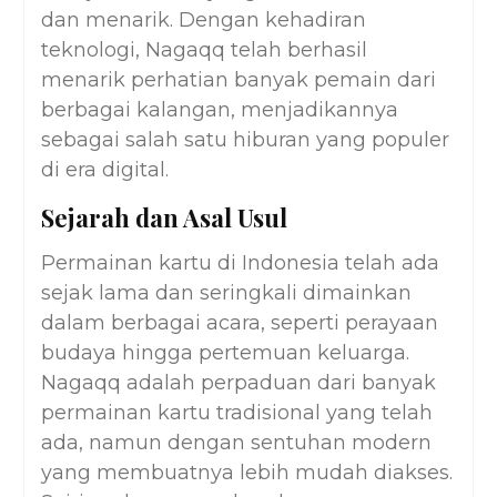
dan menarik. Dengan kehadiran
teknologi, Nagaqq telah berhasil
menarik perhatian banyak pemain dari
berbagai kalangan, menjadikannya
sebagai salah satu hiburan yang populer
di era digital.
Sejarah dan Asal Usul
Permainan kartu di Indonesia telah ada
sejak lama dan seringkali dimainkan
dalam berbagai acara, seperti perayaan
budaya hingga pertemuan keluarga.
Nagaqq adalah perpaduan dari banyak
permainan kartu tradisional yang telah
ada, namun dengan sentuhan modern
yang membuatnya lebih mudah diakses.