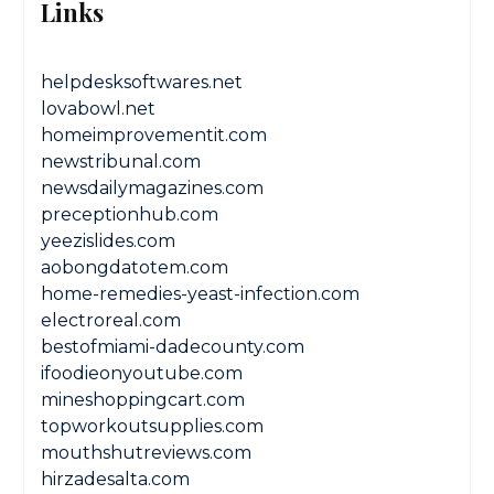
Links
helpdesksoftwares.net
lovabowl.net
homeimprovementit.com
newstribunal.com
newsdailymagazines.com
preceptionhub.com
yeezislides.com
aobongdatotem.com
home-remedies-yeast-infection.com
electroreal.com
bestofmiami-dadecounty.com
ifoodieonyoutube.com
mineshoppingcart.com
topworkoutsupplies.com
mouthshutreviews.com
hirzadesalta.com