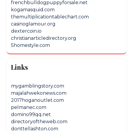
frenchbulldogpuppyforsale.net
kogamasquid.com
themultiplicationtablechart.com
casinoglamour.org
dextercoin.io
christianarticledirectory.org
5homestyle.com
Links
mygamblingstory.com
majalahwekonews.com
2017hoganoutlet.com
pelmanec.com
domino99qq.net
directoryoftheweb.com
donttellashton.com