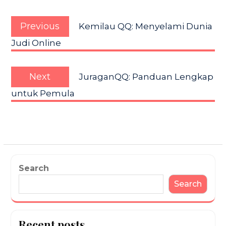
Post
Previous
navigation
Previous
Kemilau QQ: Menyelami Dunia
post:
Judi Online
Next
Next
JuraganQQ: Panduan Lengkap
post:
untuk Pemula
Search
Search
Recent posts