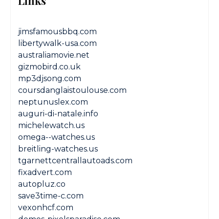
Links
jimsfamousbbq.com
libertywalk-usa.com
australiamovie.net
gizmobird.co.uk
mp3djsong.com
coursdanglaistoulouse.com
neptunuslex.com
auguri-di-natale.info
michelewatch.us
omega--watches.us
breitling-watches.us
tgarnettcentrallautoads.com
fixadvert.com
autopluz.co
save3time-c.com
vexonhcf.com