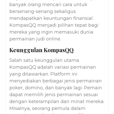
banyak orang mencari cara untuk
bersenang-senang sekaligus
mendapatkan keuntungan finansial.
KompasQQ menjadi pilihan tepat bagi
mereka yang ingin memasuki dunia
permainan judi online.
Keunggulan KompasQQ
Salah satu keunggulan utama
KompasQQ adalah variasi permainan
yang ditawarkan. Platform ini
menyediakan berbagai jenis permainan
poker, domino, dan banyak lagi. Pemain
dapat memilih jenis permainan sesuai
dengan keterampilan dan minat mereka.
Misalnya, seorang pemula dalam