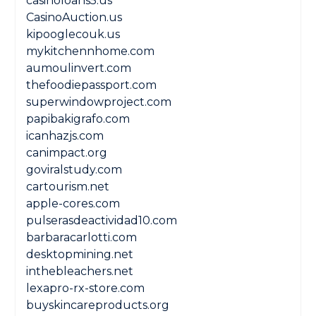
casinoloans5.us
CasinoAuction.us
kipooglecouk.us
mykitchennhome.com
aumoulinvert.com
thefoodiepassport.com
superwindowproject.com
papibakigrafo.com
icanhazjs.com
canimpact.org
goviralstudy.com
cartourism.net
apple-cores.com
pulserasdeactividad10.com
barbaracarlotti.com
desktopmining.net
inthebleachers.net
lexapro-rx-store.com
buyskincareproducts.org