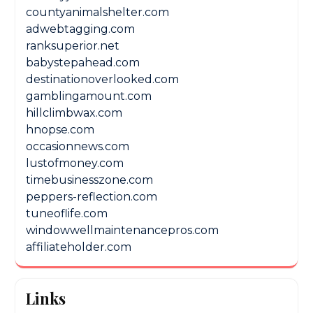
countyanimalshelter.com
adwebtagging.com
ranksuperior.net
babystepahead.com
destinationoverlooked.com
gamblingamount.com
hillclimbwax.com
hnopse.com
occasionnews.com
lustofmoney.com
timebusinesszone.com
peppers-reflection.com
tuneoflife.com
windowwellmaintenancepros.com
affiliateholder.com
Links