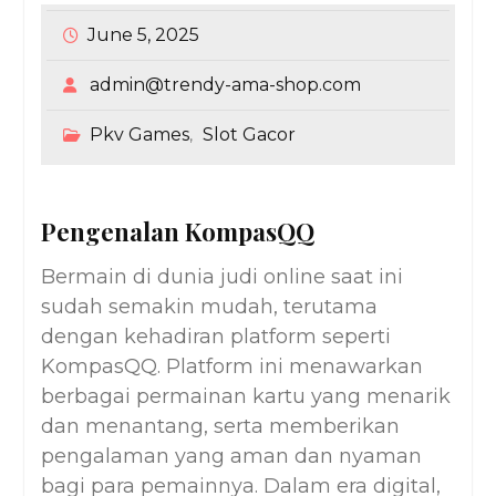
June 5, 2025
admin@trendy-ama-shop.com
Pkv Games
Slot Gacor
,
Pengenalan KompasQQ
Bermain di dunia judi online saat ini
sudah semakin mudah, terutama
dengan kehadiran platform seperti
KompasQQ. Platform ini menawarkan
berbagai permainan kartu yang menarik
dan menantang, serta memberikan
pengalaman yang aman dan nyaman
bagi para pemainnya. Dalam era digital,