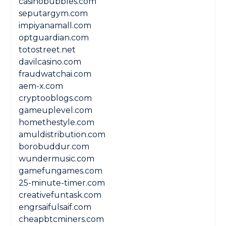
casinobubbles.com
seputargym.com
impiyanamall.com
optguardian.com
totostreet.net
davilcasino.com
fraudwatchai.com
aem-x.com
cryptooblogs.com
gameuplevel.com
homethestyle.com
amuldistribution.com
borobuddur.com
wundermusic.com
gamefungames.com
25-minute-timer.com
creativefuntask.com
engrsaifulsaif.com
cheapbtcminers.com