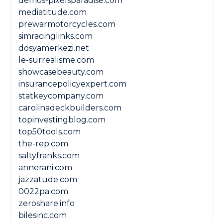
demos-pixelsparadise.com
mediatitude.com
prewarmotorcycles.com
simracinglinks.com
dosyamerkezi.net
le-surrealisme.com
showcasebeauty.com
insurancepolicyexpert.com
statkeycompany.com
carolinadeckbuilders.com
topinvestingblog.com
top50tools.com
the-rep.com
saltyfranks.com
annerani.com
jazzatude.com
0022pa.com
zeroshare.info
bilesinc.com