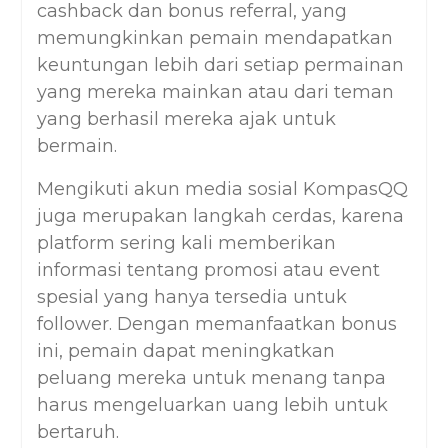
cashback dan bonus referral, yang
memungkinkan pemain mendapatkan
keuntungan lebih dari setiap permainan
yang mereka mainkan atau dari teman
yang berhasil mereka ajak untuk
bermain.
Mengikuti akun media sosial KompasQQ
juga merupakan langkah cerdas, karena
platform sering kali memberikan
informasi tentang promosi atau event
spesial yang hanya tersedia untuk
follower. Dengan memanfaatkan bonus
ini, pemain dapat meningkatkan
peluang mereka untuk menang tanpa
harus mengeluarkan uang lebih untuk
bertaruh.