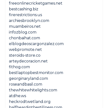
freeonlinecricketgames.net
bestcashing.biz
firerestrictions.us
archiesbrooklyn.com
muambeiros.net
infozblog.com
chonbaihat.com
elblogdeoscargonzalez.com
webpromote.net
steroids-store.co
arteydecoracion.net
fithog.com
bestlaptopbestmonitor.com
georginaryland.com
roseandbasil.com
thewhitewhitelights.com
atdhe.ws
heckrodtwetland.org
halfheardinthestillness.com