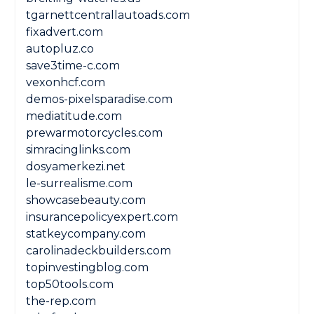
tgarnettcentrallautoads.com
fixadvert.com
autopluz.co
save3time-c.com
vexonhcf.com
demos-pixelsparadise.com
mediatitude.com
prewarmotorcycles.com
simracinglinks.com
dosyamerkezi.net
le-surrealisme.com
showcasebeauty.com
insurancepolicyexpert.com
statkeycompany.com
carolinadeckbuilders.com
topinvestingblog.com
top50tools.com
the-rep.com