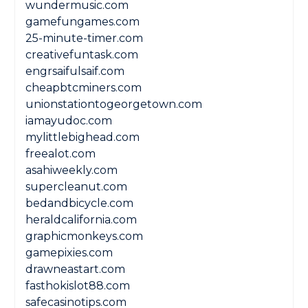
wundermusic.com
gamefungames.com
25-minute-timer.com
creativefuntask.com
engrsaifulsaif.com
cheapbtcminers.com
unionstationtogeorgetown.com
iamayudoc.com
mylittlebighead.com
freealot.com
asahiweekly.com
supercleanut.com
bedandbicycle.com
heraldcalifornia.com
graphicmonkeys.com
gamepixies.com
drawneastart.com
fasthokislot88.com
safecasinotips.com