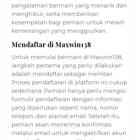
pengalaman bermain yang menarik dan
menghibur, serta memberikan
kesempatan bagi pemain untuk meraih
kemenangan yang menggiurkan.
Mendaftar di Maxwin138
Untuk memulai bermain di Maxwin138,
langkah pertama yang perlu dilakukan
adalah mendaftar sebagai member.
Proses pendaftaran di platform ini cukup
sederhana. Pemain hanya perlu mengisi
formulir pendaftaran dengan informasi
yang diperlukan seperti nama, nomor
telepon, dan alamat email. Setelah itu,
pemain akan menerima konfirmasi
melalui email untuk mengaktifkan akun