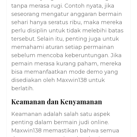
tanpa merasa rugi. Contoh nyata, jika
seseorang mengatur anggaran bermain
sehari hanya seratus ribu, maka mereka
perlu disiplin untuk tidak melebihi batas
tersebut. Selain itu, penting juga untuk
memahami aturan setiap permainan
sebelum mencoba keberuntungan. Jika
pemain merasa kurang paham, mereka
bisa memanfaatkan mode demo yang
disediakan oleh Maxwin138 untuk
berlatih.
Keamanan dan Kenyamanan
Keamanan adalah salah satu aspek
penting dalam bermain judi online.
Maxwin138 memastikan bahwa semua