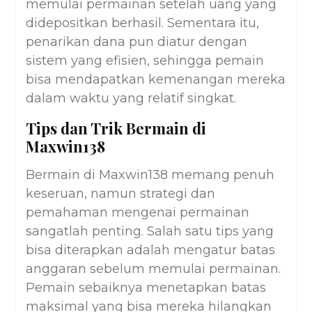
memulai permainan setelah uang yang
didepositkan berhasil. Sementara itu,
penarikan dana pun diatur dengan
sistem yang efisien, sehingga pemain
bisa mendapatkan kemenangan mereka
dalam waktu yang relatif singkat.
Tips dan Trik Bermain di
Maxwin138
Bermain di Maxwin138 memang penuh
keseruan, namun strategi dan
pemahaman mengenai permainan
sangatlah penting. Salah satu tips yang
bisa diterapkan adalah mengatur batas
anggaran sebelum memulai permainan.
Pemain sebaiknya menetapkan batas
maksimal yang bisa mereka hilangkan