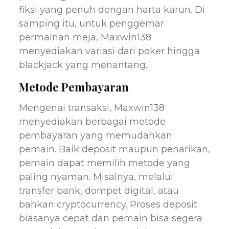
fiksi yang penuh dengan harta karun. Di
samping itu, untuk penggemar
permainan meja, Maxwin138
menyediakan variasi dari poker hingga
blackjack yang menantang.
Metode Pembayaran
Mengenai transaksi, Maxwin138
menyediakan berbagai metode
pembayaran yang memudahkan
pemain. Baik deposit maupun penarikan,
pemain dapat memilih metode yang
paling nyaman. Misalnya, melalui
transfer bank, dompet digital, atau
bahkan cryptocurrency. Proses deposit
biasanya cepat dan pemain bisa segera