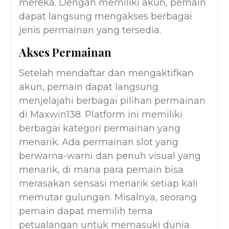
mereka. Dengan memiliki akun, pemain
dapat langsung mengakses berbagai
jenis permainan yang tersedia.
Akses Permainan
Setelah mendaftar dan mengaktifkan
akun, pemain dapat langsung
menjelajahi berbagai pilihan permainan
di Maxwin138. Platform ini memiliki
berbagai kategori permainan yang
menarik. Ada permainan slot yang
berwarna-warni dan penuh visual yang
menarik, di mana para pemain bisa
merasakan sensasi menarik setiap kali
memutar gulungan. Misalnya, seorang
pemain dapat memilih tema
petualangan untuk memasuki dunia