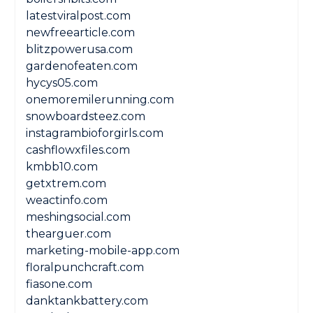
latestviralpost.com
newfreearticle.com
blitzpowerusa.com
gardenofeaten.com
hycys05.com
onemoremilerunning.com
snowboardsteez.com
instagrambioforgirls.com
cashflowxfiles.com
kmbb10.com
getxtrem.com
weactinfo.com
meshingsocial.com
thearguer.com
marketing-mobile-app.com
floralpunchcraft.com
fiasone.com
danktankbattery.com