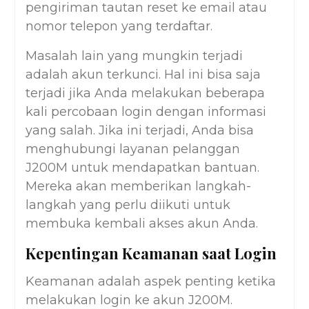
pengiriman tautan reset ke email atau
nomor telepon yang terdaftar.
Masalah lain yang mungkin terjadi
adalah akun terkunci. Hal ini bisa saja
terjadi jika Anda melakukan beberapa
kali percobaan login dengan informasi
yang salah. Jika ini terjadi, Anda bisa
menghubungi layanan pelanggan
J200M untuk mendapatkan bantuan.
Mereka akan memberikan langkah-
langkah yang perlu diikuti untuk
membuka kembali akses akun Anda.
Kepentingan Keamanan saat Login
Keamanan adalah aspek penting ketika
melakukan login ke akun J200M.