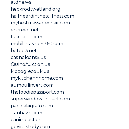
atdhe.ws
heckrodtwetland.org
halfheardinthestillness.com
mybestmassagechair.com
ericreed.net
fluxetine.com
mobilecasino8760.com
betqq3.net
casinoloans5.us
CasinoAuction.us
kipooglecouk.us
mykitchennhome.com
aumoulinvert.com
thefoodiepassport.com
superwindowproject.com
papibakigrafo.com
icanhazjs.com
canimpact.org
goviralstudy.com