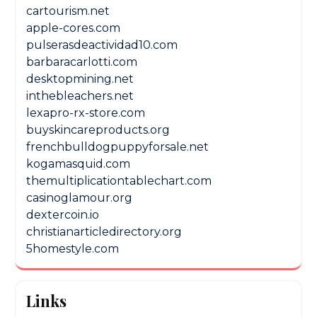
cartourism.net
apple-cores.com
pulserasdeactividad10.com
barbaracarlotti.com
desktopmining.net
inthebleachers.net
lexapro-rx-store.com
buyskincareproducts.org
frenchbulldogpuppyforsale.net
kogamasquid.com
themultiplicationtablechart.com
casinoglamour.org
dextercoin.io
christianarticledirectory.org
5homestyle.com
Links