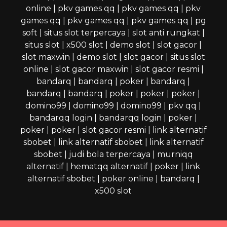
online
|
pkv games qq
|
pkv games qq
|
pkv
games qq
|
pkv games qq
|
pkv games qq
|
pg
soft
|
situs slot terpercaya
|
slot anti rungkat
|
situs slot
|
x500 slot
|
demo slot
|
slot gacor
|
slot maxwin
|
demo slot
|
slot gacor
|
situs slot
online
|
slot gacor maxwin
|
slot gacor resmi
|
bandarq
|
bandarq
|
poker
|
bandarq
|
bandarq
|
bandarq
|
poker
|
poker
|
poker
|
domino99
|
domino99
|
domino99
|
pkv qq
|
bandarqq login
|
bandarqq login
|
poker
|
poker
|
poker
|
slot gacor resmi
|
link alternatif
sbobet
|
link alternatif sbobet
|
link alternatif
sbobet
|
judi bola terpercaya
|
murniqq
alternatif
|
hematqq alternatif
|
poker
|
link
alternatif sbobet
|
poker online
|
bandarq
|
x500 slot