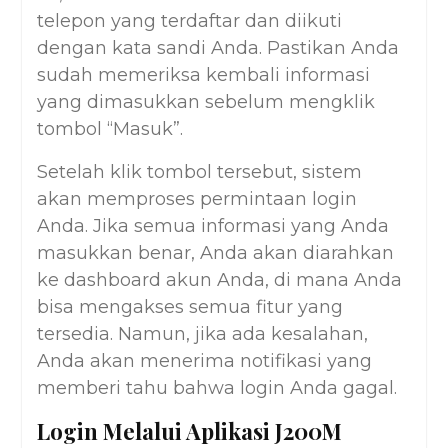
telepon yang terdaftar dan diikuti
dengan kata sandi Anda. Pastikan Anda
sudah memeriksa kembali informasi
yang dimasukkan sebelum mengklik
tombol “Masuk”.
Setelah klik tombol tersebut, sistem
akan memproses permintaan login
Anda. Jika semua informasi yang Anda
masukkan benar, Anda akan diarahkan
ke dashboard akun Anda, di mana Anda
bisa mengakses semua fitur yang
tersedia. Namun, jika ada kesalahan,
Anda akan menerima notifikasi yang
memberi tahu bahwa login Anda gagal.
Login Melalui Aplikasi J200M