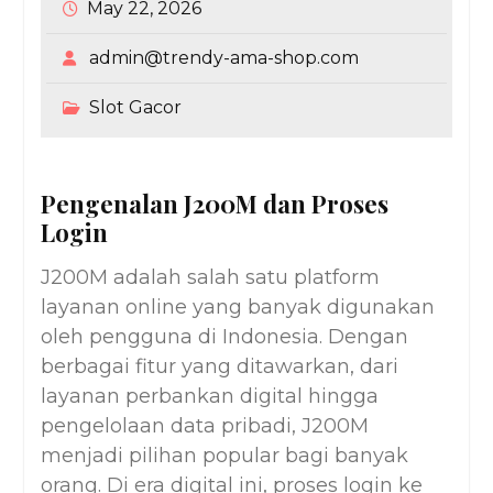
May 22, 2026
admin@trendy-ama-shop.com
Slot Gacor
Pengenalan J200M dan Proses
Login
J200M adalah salah satu platform
layanan online yang banyak digunakan
oleh pengguna di Indonesia. Dengan
berbagai fitur yang ditawarkan, dari
layanan perbankan digital hingga
pengelolaan data pribadi, J200M
menjadi pilihan popular bagi banyak
orang. Di era digital ini, proses login ke