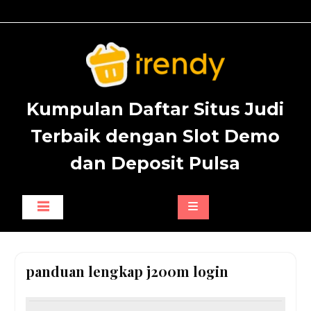
Skip
to
content
Kumpulan Daftar Situs Judi
Terbaik dengan Slot Demo
dan Deposit Pulsa
panduan lengkap j200m login