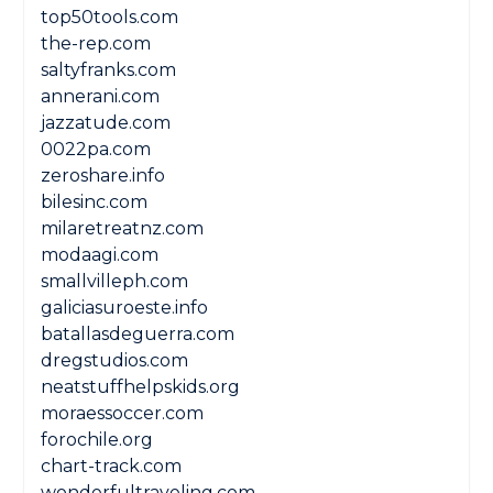
top50tools.com
the-rep.com
saltyfranks.com
annerani.com
jazzatude.com
0022pa.com
zeroshare.info
bilesinc.com
milaretreatnz.com
modaagi.com
smallvilleph.com
galiciasuroeste.info
batallasdeguerra.com
dregstudios.com
neatstuffhelpskids.org
moraessoccer.com
forochile.org
chart-track.com
wonderfultraveling.com