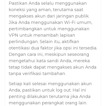
Pastikan Anda selalu menggunakan
koneksi yang aman, terutama saat
mengakses akun dari jaringan publik.
Jika Anda menggunakan Wi-Fi umum,
pertimbangkan untuk menggunakan
VPN untuk menambah lapisan
perlindungan. Selain itu, aktifkan
otentikasi dua faktor jika opsi ini tersedia.
Dengan cara ini, meskipun seseorang
mengetahui kata sandi Anda, mereka
tetap tidak dapat mengakses akun Anda
tanpa verifikasi tambahan.
Setiap kali selesai menggunakan akun
Anda, pastikan untuk log out. Hal ini
penting dilakukan terutama jika Anda
menggunakan perangkat orang lain.