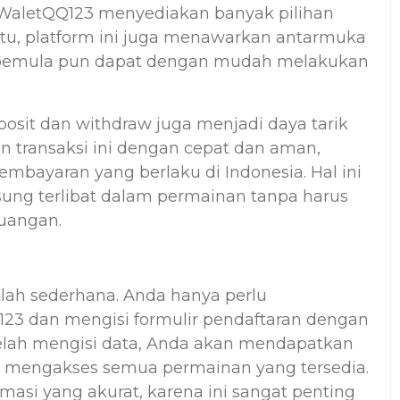
WaletQQ123 menyediakan banyak pilihan
itu, platform ini juga menawarkan antarmuka
 pemula pun dapat dengan mudah melakukan
it dan withdraw juga menjadi daya tarik
 transaksi ini dengan cepat dan aman,
bayaran yang berlaku di Indonesia. Hal ini
ng terlibat dalam permainan tanpa harus
uangan.
lah sederhana. Anda hanya perlu
23 dan mengisi formulir pendaftaran dengan
telah mengisi data, Anda akan mendapatkan
 mengakses semua permainan yang tersedia.
asi yang akurat, karena ini sangat penting