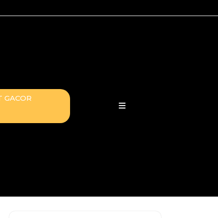
T GACOR