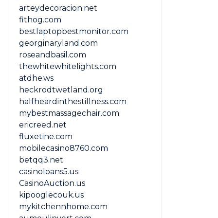
arteydecoracion.net
fithog.com
bestlaptopbestmonitor.com
georginaryland.com
roseandbasil.com
thewhitewhitelights.com
atdhe.ws
heckrodtwetland.org
halfheardinthestillness.com
mybestmassagechair.com
ericreed.net
fluxetine.com
mobilecasino8760.com
betqq3.net
casinoloans5.us
CasinoAuction.us
kipooglecouk.us
mykitchennhome.com