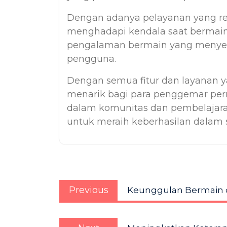
Dengan adanya pelayanan yang resp
menghadapi kendala saat bermain.
pengalaman bermain yang menyen
pengguna.
Dengan semua fitur dan layanan y
menarik bagi para penggemar perma
dalam komunitas dan pembelajara
untuk meraih keberhasilan dalam 
Post
Previous
navigation
Previous
Keunggulan Bermain 
post:
Next