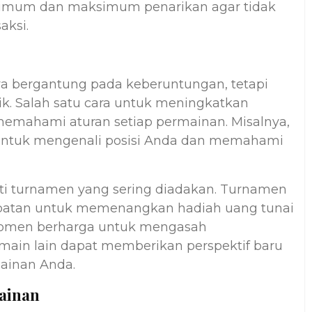
nimum dan maksimum penarikan agar tidak
aksi.
a bergantung pada keberuntungan, tetapi
ik. Salah satu cara untuk meningkatkan
mahami aturan setiap permainan. Misalnya,
untuk mengenali posisi Anda dan memahami
kuti turnamen yang sering diadakan. Turnamen
atan untuk memenangkan hadiah uang tunai
 momen berharga untuk mengasah
emain lain dapat memberikan perspektif baru
ainan Anda.
ainan