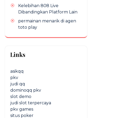
Kelebihan 808 Live
Dibandingkan Platform Lain
permainan menarik di agen
toto play
Links
asikqq
pkv
judi qq
dominoqq pkv
slot demo
judi slot terpercaya
pkv games
situs poker