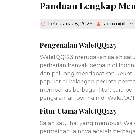
Panduan Lengkap Me
February 28, 2026
admin@tren
Pengenalan WaletQQ123
WaletQQ123 merupakan salah satu
perhatian banyak pemain di Indo
dan peluang mendapatkan keuntun
popular di kalangan pecinta perma
membahas berbagai fitur, cara p
pengalaman bermain di WaletQQ1
Fitur Utama WaletQQ123
Salah satu hal yang membuat Wale
permainan lainnya adalah berbagai