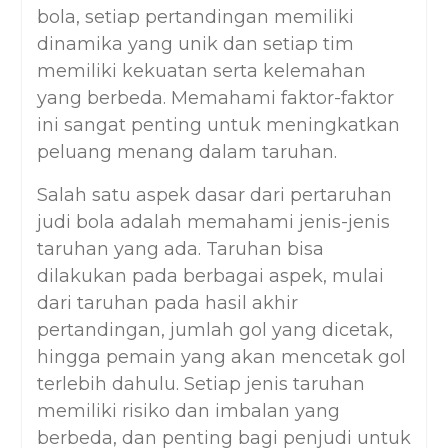
bola, setiap pertandingan memiliki
dinamika yang unik dan setiap tim
memiliki kekuatan serta kelemahan
yang berbeda. Memahami faktor-faktor
ini sangat penting untuk meningkatkan
peluang menang dalam taruhan.
Salah satu aspek dasar dari pertaruhan
judi bola adalah memahami jenis-jenis
taruhan yang ada. Taruhan bisa
dilakukan pada berbagai aspek, mulai
dari taruhan pada hasil akhir
pertandingan, jumlah gol yang dicetak,
hingga pemain yang akan mencetak gol
terlebih dahulu. Setiap jenis taruhan
memiliki risiko dan imbalan yang
berbeda, dan penting bagi penjudi untuk