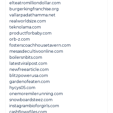
elteatromilliondollar.com
burgerkingfranchise.org
vallarpadathamma.net
realworldsize.com
teknolama.com
productforbaby.com
orb-z.com
fosterscoachhousetavern.com
mesasdecultivoonline.com
boilersnbits.com
latestviralpost.com
newfreearticle.com
blitzpowerusa.com
gardenofeaten.com
hycys05.com
onemoremilerunning.com
snowboardsteez.com
instagrambioforgirls.com
cashflowxfiles.com