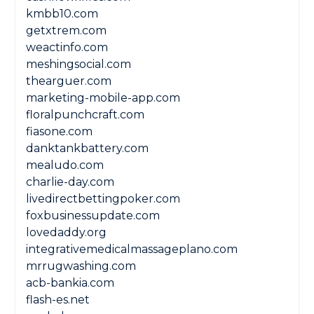
kmbb10.com
getxtrem.com
weactinfo.com
meshingsocial.com
thearguer.com
marketing-mobile-app.com
floralpunchcraft.com
fiasone.com
danktankbattery.com
mealudo.com
charlie-day.com
livedirectbettingpoker.com
foxbusinessupdate.com
lovedaddy.org
integrativemedicalmassageplano.com
mrrugwashing.com
acb-bankia.com
flash-es.net