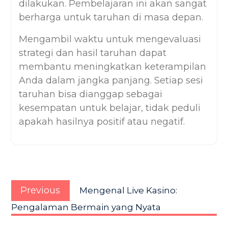
dilakukan. Pembelajaran ini akan sangat
berharga untuk taruhan di masa depan.
Mengambil waktu untuk mengevaluasi
strategi dan hasil taruhan dapat
membantu meningkatkan keterampilan
Anda dalam jangka panjang. Setiap sesi
taruhan bisa dianggap sebagai
kesempatan untuk belajar, tidak peduli
apakah hasilnya positif atau negatif.
Post
Previous
navigation
Previous
Mengenal Live Kasino:
post:
Pengalaman Bermain yang Nyata