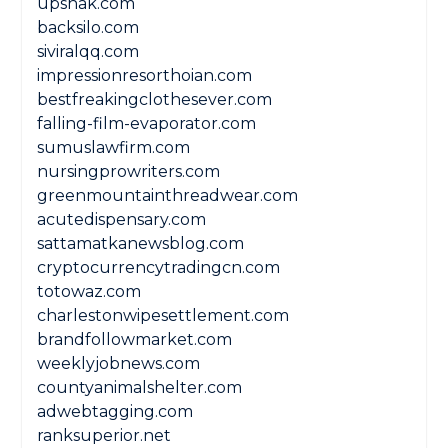
upshak.com
backsilo.com
siviralqq.com
impressionresorthoian.com
bestfreakingclothesever.com
falling-film-evaporator.com
sumuslawfirm.com
nursingprowriters.com
greenmountainthreadwear.com
acutedispensary.com
sattamatkanewsblog.com
cryptocurrencytradingcn.com
totowaz.com
charlestonwipesettlement.com
brandfollowmarket.com
weeklyjobnews.com
countyanimalshelter.com
adwebtagging.com
ranksuperior.net