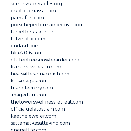
somosvulnerables.org
duatloterrassa.com
pamufon.com
porscheperformancedrive.com
tamethekraken.org
lutzinator.com
ondasrl.com
blife2016.com
glutenfreesnowboarder.com
lizmorrowdesign.com
healwithcannabidiol.com
kioskpages.com
trianglecurry.com
imagedum.com
thetowerswellnessretreat.com
officialgelatostrain.com
kaethejeweler.com
sattamatkasattaking.com
onepetlife.com