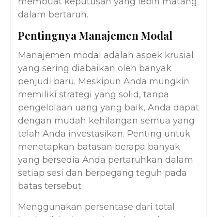
membuat keputusan yang lebih matang
dalam bertaruh.
Pentingnya Manajemen Modal
Manajemen modal adalah aspek krusial
yang sering diabaikan oleh banyak
penjudi baru. Meskipun Anda mungkin
memiliki strategi yang solid, tanpa
pengelolaan uang yang baik, Anda dapat
dengan mudah kehilangan semua yang
telah Anda investasikan. Penting untuk
menetapkan batasan berapa banyak
yang bersedia Anda pertaruhkan dalam
setiap sesi dan berpegang teguh pada
batas tersebut.
Menggunakan persentase dari total