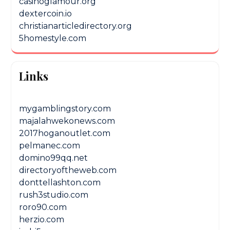
casinoglamour.org
dextercoin.io
christianarticledirectory.org
5homestyle.com
Links
mygamblingstory.com
majalahwekonews.com
2017hoganoutlet.com
pelmanec.com
domino99qq.net
directoryoftheweb.com
donttellashton.com
rush3studio.com
roro90.com
herzio.com