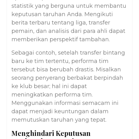
statistik yang berguna untuk membantu
keputusan taruhan Anda. Mengikuti
berita terbaru tentang liga, transfer
pemain, dan analisis dari para ahli dapat
memberikan perspektif tambahan.
Sebagai contoh, setelah transfer bintang
baru ke tim tertentu, performa tim
tersebut bisa berubah drastis. Misalkan
seorang penyerang berbakat berpindah
ke klub besar; hal ini dapat
meningkatkan performa tim.
Menggunakan informasi semacam ini
dapat menjadi keuntungan dalam
memutuskan taruhan yang tepat.
Menghindari Keputusan