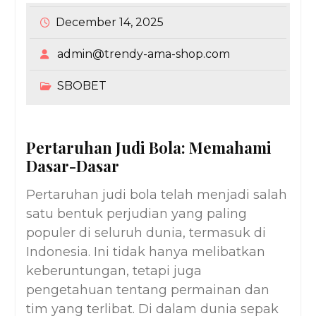
December 14, 2025
admin@trendy-ama-shop.com
SBOBET
Pertaruhan Judi Bola: Memahami
Dasar-Dasar
Pertaruhan judi bola telah menjadi salah
satu bentuk perjudian yang paling
populer di seluruh dunia, termasuk di
Indonesia. Ini tidak hanya melibatkan
keberuntungan, tetapi juga
pengetahuan tentang permainan dan
tim yang terlibat. Di dalam dunia sepak