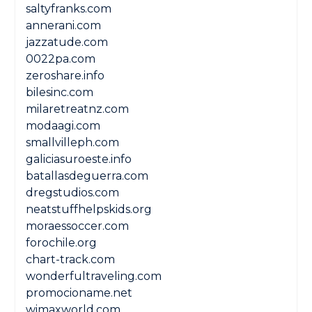
saltyfranks.com
annerani.com
jazzatude.com
0022pa.com
zeroshare.info
bilesinc.com
milaretreatnz.com
modaagi.com
smallvilleph.com
galiciasuroeste.info
batallasdeguerra.com
dregstudios.com
neatstuffhelpskids.org
moraessoccer.com
forochile.org
chart-track.com
wonderfultraveling.com
promocioname.net
wimaxworld.com