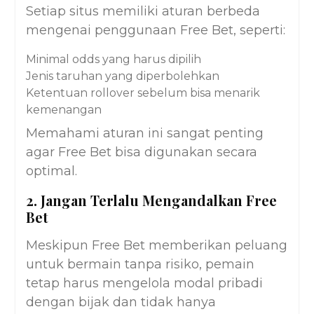
Setiap situs memiliki aturan berbeda
mengenai penggunaan Free Bet, seperti:
Minimal odds yang harus dipilih
Jenis taruhan yang diperbolehkan
Ketentuan rollover sebelum bisa menarik
kemenangan
Memahami aturan ini sangat penting
agar Free Bet bisa digunakan secara
optimal.
2. Jangan Terlalu Mengandalkan Free
Bet
Meskipun Free Bet memberikan peluang
untuk bermain tanpa risiko, pemain
tetap harus mengelola modal pribadi
dengan bijak dan tidak hanya