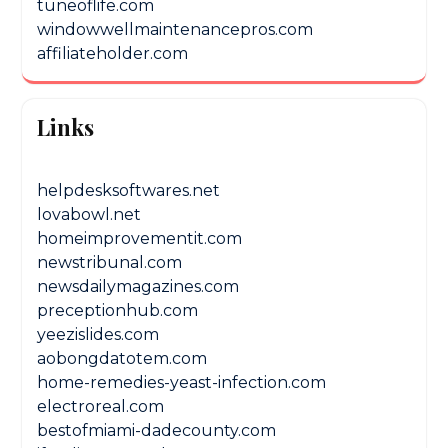
tuneoflife.com
windowwellmaintenancepros.com
affiliateholder.com
Links
helpdesksoftwares.net
lovabowl.net
homeimprovementit.com
newstribunal.com
newsdailymagazines.com
preceptionhub.com
yeezislides.com
aobongdatotem.com
home-remedies-yeast-infection.com
electroreal.com
bestofmiami-dadecounty.com