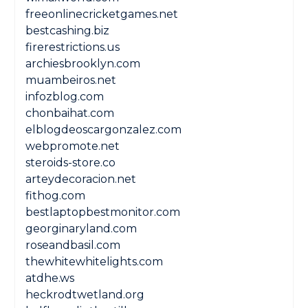
freeonlinecricketgames.net
bestcashing.biz
firerestrictions.us
archiesbrooklyn.com
muambeiros.net
infozblog.com
chonbaihat.com
elblogdeoscargonzalez.com
webpromote.net
steroids-store.co
arteydecoracion.net
fithog.com
bestlaptopbestmonitor.com
georginaryland.com
roseandbasil.com
thewhitewhitelights.com
atdhe.ws
heckrodtwetland.org