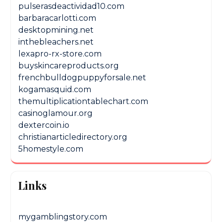
pulserasdeactividad10.com
barbaracarlotti.com
desktopmining.net
inthebleachers.net
lexapro-rx-store.com
buyskincareproducts.org
frenchbulldogpuppyforsale.net
kogamasquid.com
themultiplicationtablechart.com
casinoglamour.org
dextercoin.io
christianarticledirectory.org
5homestyle.com
Links
mygamblingstory.com