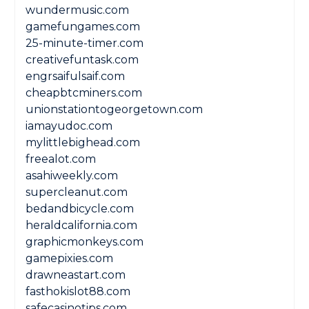
wundermusic.com
gamefungames.com
25-minute-timer.com
creativefuntask.com
engrsaifulsaif.com
cheapbtcminers.com
unionstationtogeorgetown.com
iamayudoc.com
mylittlebighead.com
freealot.com
asahiweekly.com
supercleanut.com
bedandbicycle.com
heraldcalifornia.com
graphicmonkeys.com
gamepixies.com
drawneastart.com
fasthokislot88.com
safecasinotips.com