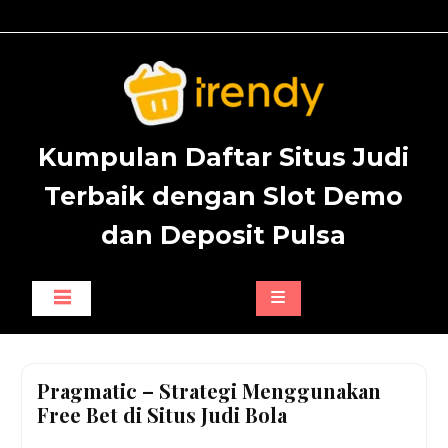
Skip
to
content
Kumpulan Daftar Situs Judi
Terbaik dengan Slot Demo
dan Deposit Pulsa
Pragmatic – Strategi Menggunakan
Free Bet di Situs Judi Bola