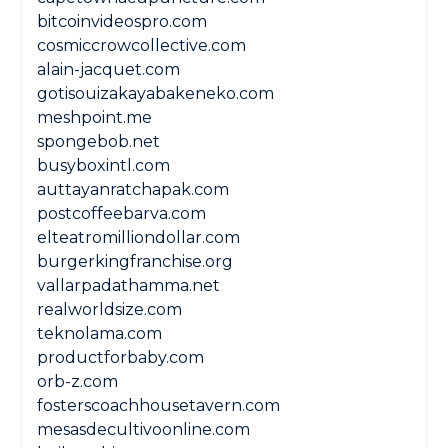
bitcoinvideospro.com
cosmiccrowcollective.com
alain-jacquet.com
gotisouizakayabakeneko.com
meshpoint.me
spongebob.net
busyboxintl.com
auttayanratchapak.com
postcoffeebarva.com
elteatromilliondollar.com
burgerkingfranchise.org
vallarpadathamma.net
realworldsize.com
teknolama.com
productforbaby.com
orb-z.com
fosterscoachhousetavern.com
mesasdecultivoonline.com