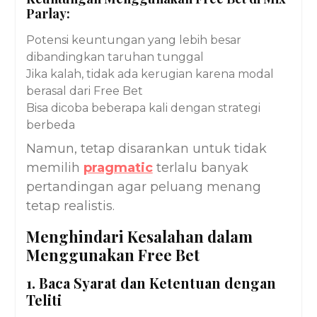
Parlay:
Potensi keuntungan yang lebih besar
dibandingkan taruhan tunggal
Jika kalah, tidak ada kerugian karena modal
berasal dari Free Bet
Bisa dicoba beberapa kali dengan strategi
berbeda
Namun, tetap disarankan untuk tidak
memilih
pragmatic
terlalu banyak
pertandingan agar peluang menang
tetap realistis.
Menghindari Kesalahan dalam
Menggunakan Free Bet
1. Baca Syarat dan Ketentuan dengan
Teliti