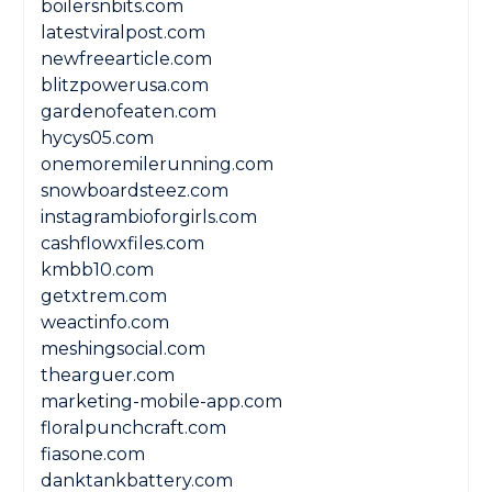
boilersnbits.com
latestviralpost.com
newfreearticle.com
blitzpowerusa.com
gardenofeaten.com
hycys05.com
onemoremilerunning.com
snowboardsteez.com
instagrambioforgirls.com
cashflowxfiles.com
kmbb10.com
getxtrem.com
weactinfo.com
meshingsocial.com
thearguer.com
marketing-mobile-app.com
floralpunchcraft.com
fiasone.com
danktankbattery.com