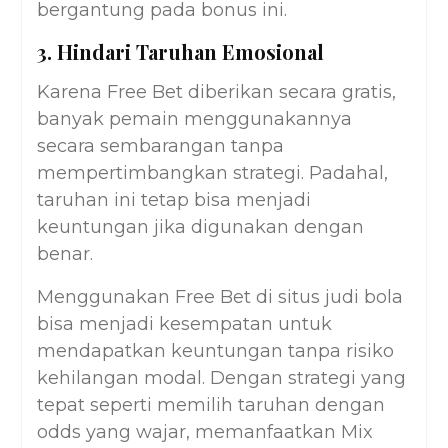
bergantung pada bonus ini.
3. Hindari Taruhan Emosional
Karena Free Bet diberikan secara gratis,
banyak pemain menggunakannya
secara sembarangan tanpa
mempertimbangkan strategi. Padahal,
taruhan ini tetap bisa menjadi
keuntungan jika digunakan dengan
benar.
Menggunakan Free Bet di situs judi bola
bisa menjadi kesempatan untuk
mendapatkan keuntungan tanpa risiko
kehilangan modal. Dengan strategi yang
tepat seperti memilih taruhan dengan
odds yang wajar, memanfaatkan Mix