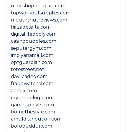
mineshoppingcart.com
topworkoutsupplies.com
mouthshutreviews.com
hirzadesalta.com
digitallifeopoly.com
casinobubbles.com
seputargym.com
impiyanamall.com
optguardian.com
totostreet.net
davilcasino.com
fraudwatchai.com
aem-x.com
cryptooblogs.com
gameuplevel.com
homethestyle.com
amuldistribution.com
borobuddur.com