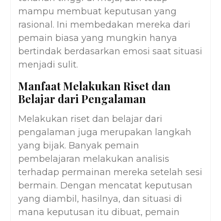
mampu membuat keputusan yang
rasional. Ini membedakan mereka dari
pemain biasa yang mungkin hanya
bertindak berdasarkan emosi saat situasi
menjadi sulit.
Manfaat Melakukan Riset dan
Belajar dari Pengalaman
Melakukan riset dan belajar dari
pengalaman juga merupakan langkah
yang bijak. Banyak pemain
pembelajaran melakukan analisis
terhadap permainan mereka setelah sesi
bermain. Dengan mencatat keputusan
yang diambil, hasilnya, dan situasi di
mana keputusan itu dibuat, pemain