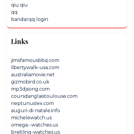
qiu qiu
qq
bandarqq login
Links
jimsfamousbbq.com
libertywalk-usa.com
australiamovie.net
gizmobird.co.uk
mp3djsong.com
coursdanglaistoulouse.com
neptunuslex.com
auguri-di-natale.info
michelewatch.us
omega--watches.us
breitling-watches.us