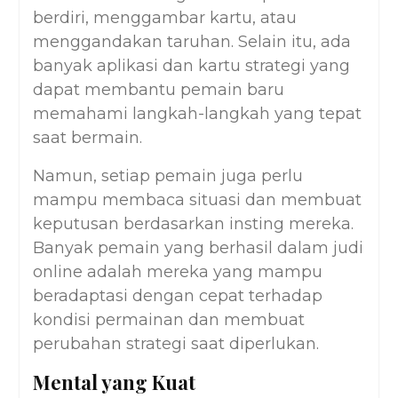
berdiri, menggambar kartu, atau
menggandakan taruhan. Selain itu, ada
banyak aplikasi dan kartu strategi yang
dapat membantu pemain baru
memahami langkah-langkah yang tepat
saat bermain.
Namun, setiap pemain juga perlu
mampu membaca situasi dan membuat
keputusan berdasarkan insting mereka.
Banyak pemain yang berhasil dalam judi
online adalah mereka yang mampu
beradaptasi dengan cepat terhadap
kondisi permainan dan membuat
perubahan strategi saat diperlukan.
Mental yang Kuat