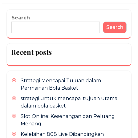
Search
Search
Recent posts
Strategi Mencapai Tujuan dalam
Permainan Bola Basket
strategi untuk mencapai tujuan utama
dalam bola basket
Slot Online: Kesenangan dan Peluang
Menang
Kelebihan 808 Live Dibandingkan