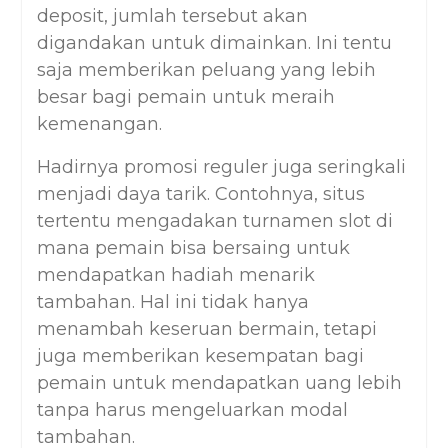
deposit, jumlah tersebut akan
digandakan untuk dimainkan. Ini tentu
saja memberikan peluang yang lebih
besar bagi pemain untuk meraih
kemenangan.
Hadirnya promosi reguler juga seringkali
menjadi daya tarik. Contohnya, situs
tertentu mengadakan turnamen slot di
mana pemain bisa bersaing untuk
mendapatkan hadiah menarik
tambahan. Hal ini tidak hanya
menambah keseruan bermain, tetapi
juga memberikan kesempatan bagi
pemain untuk mendapatkan uang lebih
tanpa harus mengeluarkan modal
tambahan.