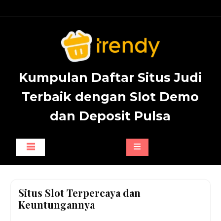
Skip
to
content
Kumpulan Daftar Situs Judi
Terbaik dengan Slot Demo
dan Deposit Pulsa
Situs Slot Terpercaya dan
Keuntungannya