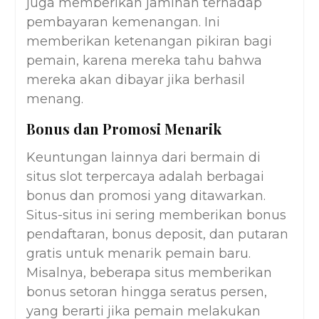
juga memberikan jaminan terhadap
pembayaran kemenangan. Ini
memberikan ketenangan pikiran bagi
pemain, karena mereka tahu bahwa
mereka akan dibayar jika berhasil
menang.
Bonus dan Promosi Menarik
Keuntungan lainnya dari bermain di
situs slot terpercaya adalah berbagai
bonus dan promosi yang ditawarkan.
Situs-situs ini sering memberikan bonus
pendaftaran, bonus deposit, dan putaran
gratis untuk menarik pemain baru.
Misalnya, beberapa situs memberikan
bonus setoran hingga seratus persen,
yang berarti jika pemain melakukan