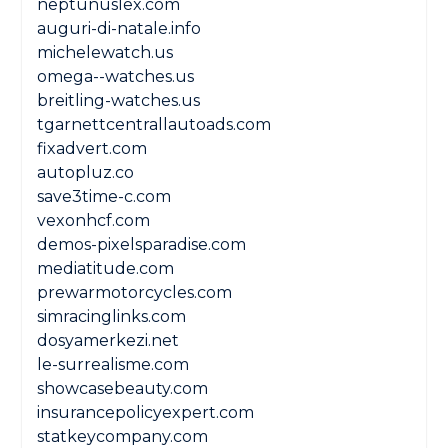
neptunuslex.com
auguri-di-natale.info
michelewatch.us
omega--watches.us
breitling-watches.us
tgarnettcentrallautoads.com
fixadvert.com
autopluz.co
save3time-c.com
vexonhcf.com
demos-pixelsparadise.com
mediatitude.com
prewarmotorcycles.com
simracinglinks.com
dosyamerkezi.net
le-surrealisme.com
showcasebeauty.com
insurancepolicyexpert.com
statkeycompany.com