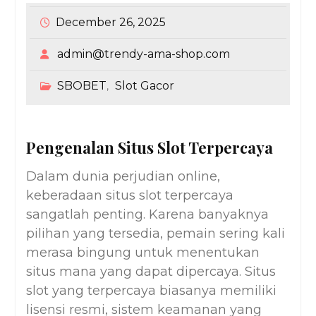
December 26, 2025
admin@trendy-ama-shop.com
SBOBET
Slot Gacor
,
Pengenalan Situs Slot Terpercaya
Dalam dunia perjudian online,
keberadaan situs slot terpercaya
sangatlah penting. Karena banyaknya
pilihan yang tersedia, pemain sering kali
merasa bingung untuk menentukan
situs mana yang dapat dipercaya. Situs
slot yang terpercaya biasanya memiliki
lisensi resmi, sistem keamanan yang