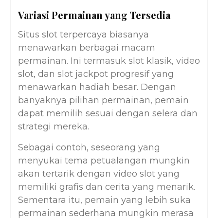
Variasi Permainan yang Tersedia
Situs slot terpercaya biasanya
menawarkan berbagai macam
permainan. Ini termasuk slot klasik, video
slot, dan slot jackpot progresif yang
menawarkan hadiah besar. Dengan
banyaknya pilihan permainan, pemain
dapat memilih sesuai dengan selera dan
strategi mereka.
Sebagai contoh, seseorang yang
menyukai tema petualangan mungkin
akan tertarik dengan video slot yang
memiliki grafis dan cerita yang menarik.
Sementara itu, pemain yang lebih suka
permainan sederhana mungkin merasa