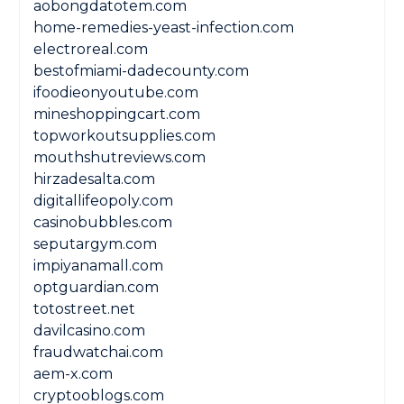
aobongdatotem.com
home-remedies-yeast-infection.com
electroreal.com
bestofmiami-dadecounty.com
ifoodieonyoutube.com
mineshoppingcart.com
topworkoutsupplies.com
mouthshutreviews.com
hirzadesalta.com
digitallifeopoly.com
casinobubbles.com
seputargym.com
impiyanamall.com
optguardian.com
totostreet.net
davilcasino.com
fraudwatchai.com
aem-x.com
cryptooblogs.com