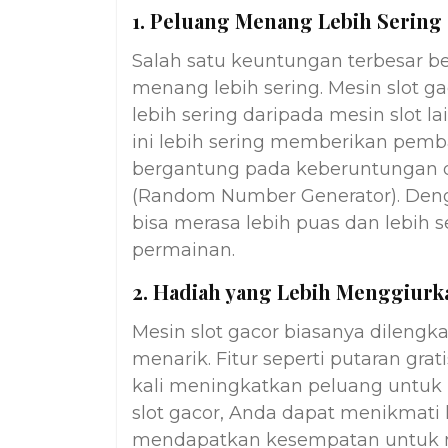
1.
Peluang Menang Lebih Sering
Salah satu keuntungan terbesar b
menang lebih sering. Mesin slot
lebih sering daripada mesin slot 
ini lebih sering memberikan pemb
bergantung pada keberuntungan d
(Random Number Generator). Deng
bisa merasa lebih puas dan lebih 
permainan.
2.
Hadiah yang Lebih Menggiurk
Mesin slot gacor biasanya dileng
menarik. Fitur seperti putaran grati
kali meningkatkan peluang untuk
slot gacor, Anda dapat menikmati
mendapatkan kesempatan untuk me