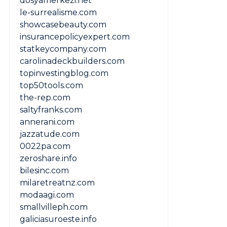
dosyamerkezi.net
le-surrealisme.com
showcasebeauty.com
insurancepolicyexpert.com
statkeycompany.com
carolinadeckbuilders.com
topinvestingblog.com
top50tools.com
the-rep.com
saltyfranks.com
annerani.com
jazzatude.com
0022pa.com
zeroshare.info
bilesinc.com
milaretreatnz.com
modaagi.com
smallvilleph.com
galiciasuroeste.info