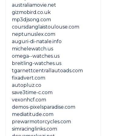
australiamovie.net
gizmobird.co.uk
mp3djsong.com
coursdanglaistoulouse.com
neptunuslex.com
auguri-di-natale.info
michelewatch.us
omega--watches.us
breitling-watches.us
tgarnettcentrallautoads.com
fixadvert.com
autopluz.co
save3time-c.com
vexonhcf.com
demos-pixelsparadise.com
mediatitude.com
prewarmotorcycles.com
simracinglinks.com