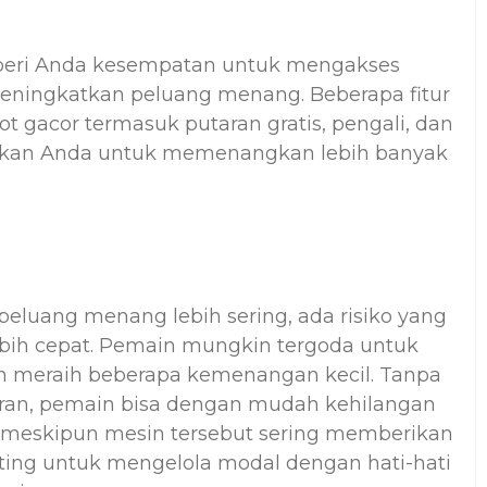
mberi Anda kesempatan untuk mengakses
meningkatkan peluang menang. Beberapa fitur
ot gacor termasuk putaran gratis, pengali, dan
kan Anda untuk memenangkan lebih banyak
eluang menang lebih sering, ada risiko yang
ebih cepat. Pemain mungkin tergoda untuk
lah meraih beberapa kemenangan kecil. Tanpa
aran, pemain bisa dengan mudah kehilangan
 meskipun mesin tersebut sering memberikan
ting untuk mengelola modal dengan hati-hati