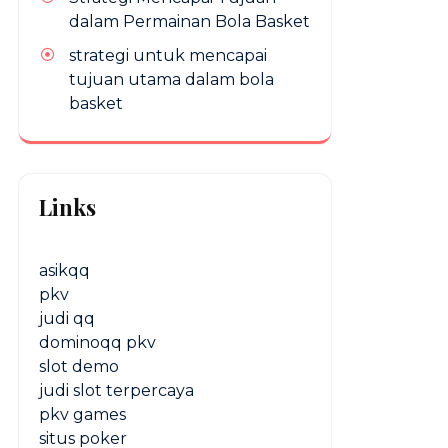
dalam Permainan Bola Basket
strategi untuk mencapai
tujuan utama dalam bola
basket
Links
asikqq
pkv
judi qq
dominoqq pkv
slot demo
judi slot terpercaya
pkv games
situs poker