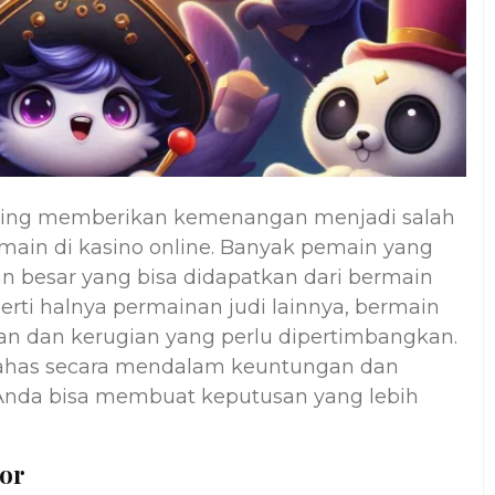
sering memberikan kemenangan menjadi salah
pemain di kasino online. Banyak pemain yang
n besar yang bisa didapatkan dari bermain
erti halnya permainan judi lainnya, bermain
gan dan kerugian yang perlu dipertimbangkan.
mbahas secara mendalam keuntungan dan
 Anda bisa membuat keputusan yang lebih
or