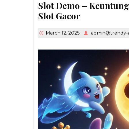
Slot Demo – Keuntung
Slot Gacor
March 12, 2025
admin@trendy-