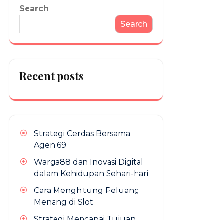
Search
Search
Recent posts
Strategi Cerdas Bersama
Agen 69
Warga88 dan Inovasi Digital
dalam Kehidupan Sehari-hari
Cara Menghitung Peluang
Menang di Slot
Strategi Mencapai Tujuan