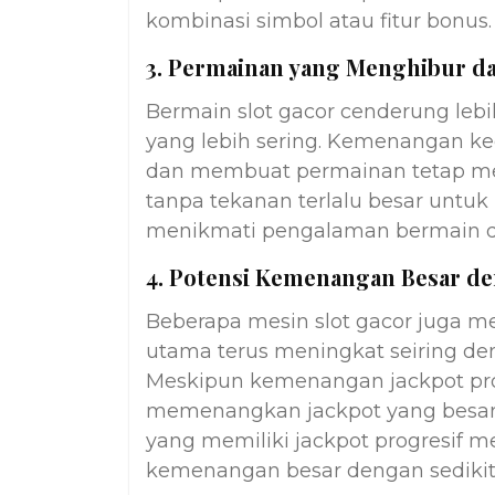
kombinasi simbol atau fitur bonus.
3.
Permainan yang Menghibur d
Bermain slot gacor cenderung le
yang lebih sering. Kemenangan ke
dan membuat permainan tetap me
tanpa tekanan terlalu besar untu
menikmati pengalaman bermain di 
4.
Potensi Kemenangan Besar de
Beberapa mesin slot gacor juga m
utama terus meningkat seiring de
Meskipun kemenangan jackpot progr
memenangkan jackpot yang besar b
yang memiliki jackpot progresif 
kemenangan besar dengan sedikit