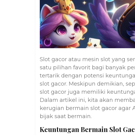
Slot gacor atau mesin slot yang 
satu pilihan favorit bagi banyak 
tertarik dengan potensi keuntunga
slot gacor. Meskipun demikian, sep
slot gacor juga memiliki keuntun
Dalam artikel ini, kita akan me
kerugian bermain slot gacor agar
bijak saat bermain.
Keuntungan Bermain Slot Gac