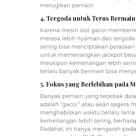
merugikan pemain.
4.
Tergoda untuk Terus Bermain
Karena mesin slot gacor memberik
merasa lebih nyaman dan tergoda
sering bisa menciptakan perasaan
untuk memenangkan jackpot besa
meskipun kemenangan lebih sering,
terlalu banyak bermain bisa meny
5.
Fokus yang Berlebihan pada M
Banyak pemain yang terjebak dala
adalah “gacor” atau akan segera
menghabiskan waktu terlalu lam
kemenangan lebih sering, berhara
Padahal, ini hanya mengarah pad