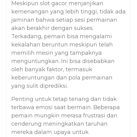
Meskipun slot gacor menjanjikan
kemenangan yang lebih tinggi, tidak ada
jaminan bahwa setiap sesi permainan
akan berakhir dengan sukses.
Terkadang, pemain bisa mengalami
kekalahan beruntun meskipun telah
memilih mesin yang tampaknya
menguntungkan. Ini bisa disebabkan
oleh banyak faktor, termasuk
keberuntungan dan pola permainan
yang sulit diprediksi.
Penting untuk tetap tenang dan tidak
terbawa emosi saat bermain. Beberapa
pemain mungkin merasa frustrasi dan
cenderung meningkatkan taruhan
mereka dalam upaya untuk