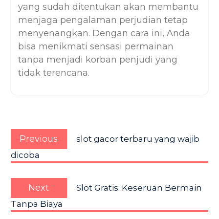
yang sudah ditentukan akan membantu
menjaga pengalaman perjudian tetap
menyenangkan. Dengan cara ini, Anda
bisa menikmati sensasi permainan
tanpa menjadi korban penjudi yang
tidak terencana.
Post
Previous
navigation
Previous
slot gacor terbaru yang wajib
post:
dicoba
Next
Next
Slot Gratis: Keseruan Bermain
post:
Tanpa Biaya