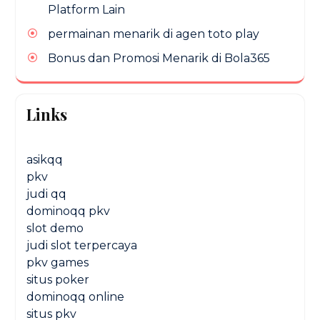
Platform Lain
permainan menarik di agen toto play
Bonus dan Promosi Menarik di Bola365
Links
asikqq
pkv
judi qq
dominoqq pkv
slot demo
judi slot terpercaya
pkv games
situs poker
dominoqq online
situs pkv