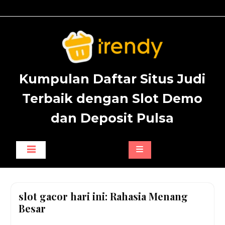
Skip
to
content
Kumpulan Daftar Situs Judi
Terbaik dengan Slot Demo
dan Deposit Pulsa
slot gacor hari ini: Rahasia Menang
Besar