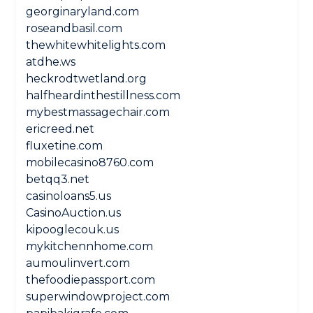
georginaryland.com
roseandbasil.com
thewhitewhitelights.com
atdhe.ws
heckrodtwetland.org
halfheardinthestillness.com
mybestmassagechair.com
ericreed.net
fluxetine.com
mobilecasino8760.com
betqq3.net
casinoloans5.us
CasinoAuction.us
kipooglecouk.us
mykitchennhome.com
aumoulinvert.com
thefoodiepassport.com
superwindowproject.com