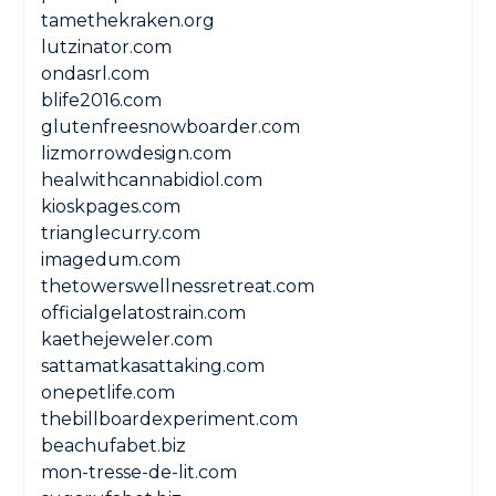
tamethekraken.org
lutzinator.com
ondasrl.com
blife2016.com
glutenfreesnowboarder.com
lizmorrowdesign.com
healwithcannabidiol.com
kioskpages.com
trianglecurry.com
imagedum.com
thetowerswellnessretreat.com
officialgelatostrain.com
kaethejeweler.com
sattamatkasattaking.com
onepetlife.com
thebillboardexperiment.com
beachufabet.biz
mon-tresse-de-lit.com