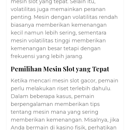
mesin slot yang tepat. Selain itu,
volatilitas juga memainkan peranan
penting. Mesin dengan volatilitas rendah
biasanya memberikan kemenangan
kecil namun lebih sering, sementara
mesin volatilitas tinggi memberikan
kemenangan besar tetapi dengan
frekuensi yang lebih jarang.
Pemilihan Mesin Slot yang Tepat
Ketika mencari mesin slot gacor, pemain
perlu melakukan riset terlebih dahulu.
Dalam beberapa kasus, pemain
berpengalaman memberikan tips
tentang mesin mana yang sering
memberikan kemenangan. Misalnya, jika
Anda bermain di kasino fisik, perhatikan