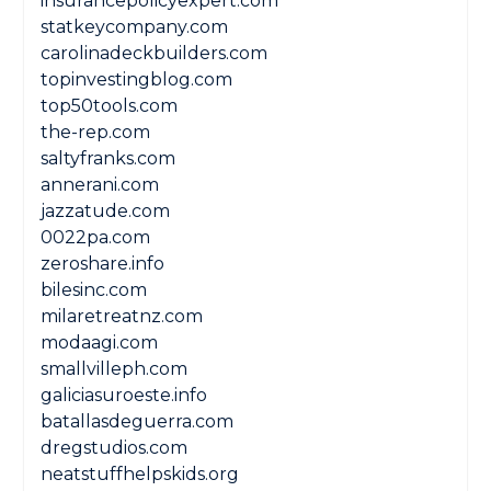
insurancepolicyexpert.com
statkeycompany.com
carolinadeckbuilders.com
topinvestingblog.com
top50tools.com
the-rep.com
saltyfranks.com
annerani.com
jazzatude.com
0022pa.com
zeroshare.info
bilesinc.com
milaretreatnz.com
modaagi.com
smallvilleph.com
galiciasuroeste.info
batallasdeguerra.com
dregstudios.com
neatstuffhelpskids.org