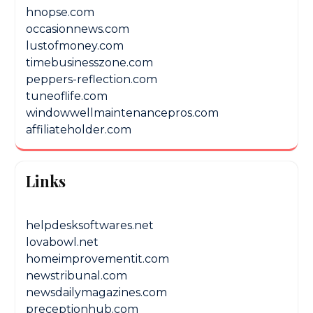
hnopse.com
occasionnews.com
lustofmoney.com
timebusinesszone.com
peppers-reflection.com
tuneoflife.com
windowwellmaintenancepros.com
affiliateholder.com
Links
helpdesksoftwares.net
lovabowl.net
homeimprovementit.com
newstribunal.com
newsdailymagazines.com
preceptionhub.com