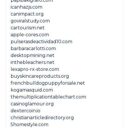
papibakigrafo.com
icanhazjs.com
canimpact.org
goviralstudy.com
cartourism.net
apple-cores.com
pulserasdeactividad10.com
barbaracarlotti.com
desktopmining.net
inthebleachers.net
lexapro-rx-store.com
buyskincareproducts.org
frenchbulldogpuppyforsale.net
kogamasquid.com
themultiplicationtablechart.com
casinoglamour.org
dextercoin.io
christianarticledirectory.org
5homestyle.com