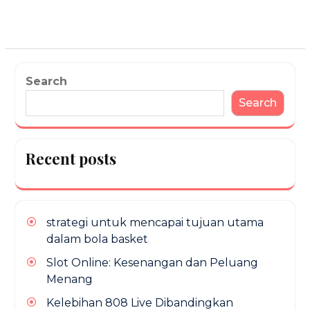
Search
Search
Recent posts
strategi untuk mencapai tujuan utama
dalam bola basket
Slot Online: Kesenangan dan Peluang
Menang
Kelebihan 808 Live Dibandingkan