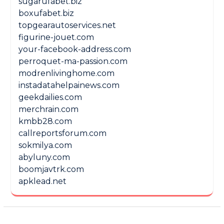
sugarufabet.biz
boxufabet.biz
topgearautoservices.net
figurine-jouet.com
your-facebook-address.com
perroquet-ma-passion.com
modrenlivinghome.com
instadatahelpainews.com
geekdailies.com
merchrain.com
kmbb28.com
callreportsforum.com
sokmilya.com
abyluny.com
boomjavtrk.com
apklead.net