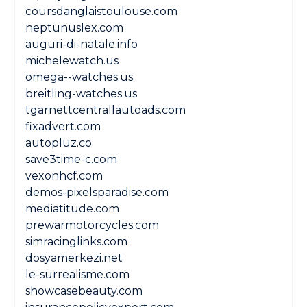
coursdanglaistoulouse.com
neptunuslex.com
auguri-di-natale.info
michelewatch.us
omega--watches.us
breitling-watches.us
tgarnettcentrallautoads.com
fixadvert.com
autopluz.co
save3time-c.com
vexonhcf.com
demos-pixelsparadise.com
mediatitude.com
prewarmotorcycles.com
simracinglinks.com
dosyamerkezi.net
le-surrealisme.com
showcasebeauty.com