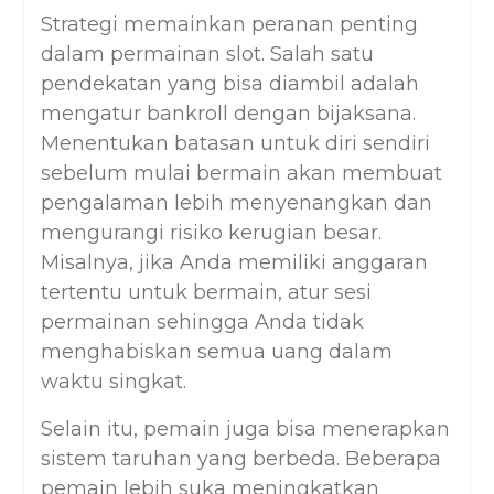
Strategi memainkan peranan penting
dalam permainan slot. Salah satu
pendekatan yang bisa diambil adalah
mengatur bankroll dengan bijaksana.
Menentukan batasan untuk diri sendiri
sebelum mulai bermain akan membuat
pengalaman lebih menyenangkan dan
mengurangi risiko kerugian besar.
Misalnya, jika Anda memiliki anggaran
tertentu untuk bermain, atur sesi
permainan sehingga Anda tidak
menghabiskan semua uang dalam
waktu singkat.
Selain itu, pemain juga bisa menerapkan
sistem taruhan yang berbeda. Beberapa
pemain lebih suka meningkatkan