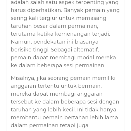
adalah salah satu aspek terpenting yang
harus diperhatikan. Banyak pemain yang
sering kali tergiur untuk memasang
taruhan besar dalam permainan,
terutama ketika kemenangan terjadi.
Namun, pendekatan ini biasanya
berisiko tinggi. Sebagai alternatif,
pemain dapat membagi modal mereka
ke dalam beberapa sesi permainan.
Misalnya, jika seorang pemain memiliki
anggaran tertentu untuk bermain,
mereka dapat membagi anggaran
tersebut ke dalam beberapa sesi dengan
taruhan yang lebih kecil. Ini tidak hanya
membantu pemain bertahan lebih lama
dalam permainan tetapi juga