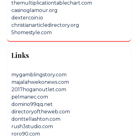
themultiplicationtablechart.com
casinoglamour.org
dextercoin.io
christianarticledirectory.org
5homestyle.com
Links
mygamblingstory.com
majalahwekonews.com
2017hoganoutlet.com
pelmanec.com
domino99qq.net
directoryoftheweb.com
donttellashton.com
rush3studio.com
roro90.com