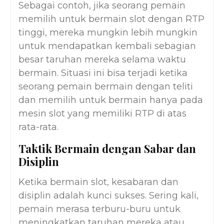
Sebagai contoh, jika seorang pemain
memilih untuk bermain slot dengan RTP
tinggi, mereka mungkin lebih mungkin
untuk mendapatkan kembali sebagian
besar taruhan mereka selama waktu
bermain. Situasi ini bisa terjadi ketika
seorang pemain bermain dengan teliti
dan memilih untuk bermain hanya pada
mesin slot yang memiliki RTP di atas
rata-rata.
Taktik Bermain dengan Sabar dan
Disiplin
Ketika bermain slot, kesabaran dan
disiplin adalah kunci sukses. Sering kali,
pemain merasa terburu-buru untuk
meningkatkan taruhan mereka atau