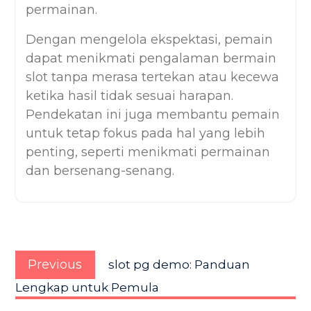
permainan.
Dengan mengelola ekspektasi, pemain
dapat menikmati pengalaman bermain
slot tanpa merasa tertekan atau kecewa
ketika hasil tidak sesuai harapan.
Pendekatan ini juga membantu pemain
untuk tetap fokus pada hal yang lebih
penting, seperti menikmati permainan
dan bersenang-senang.
Post
Previous
navigation
Previous
slot pg demo: Panduan
post:
Lengkap untuk Pemula