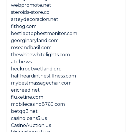
webpromote.net
steroids-store.co
arteydecoracion.net
fithog.com
bestlaptopbestmonitor.com
georginaryland.com
roseandbasil.com
thewhitewhitelights.com
atdhe.ws
heckrodtwetland.org
halfheardinthestillness.com
mybestmassagechair.com
ericreed.net
fluxetine.com
mobilecasino8760.com
betqq3.net
casinoloans5.us
CasinoAuction.us