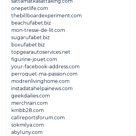
sattamatkasattaking.com
onepetlife.com
thebillboardexperiment.com
beachufabet.biz
mon-tresse-de-lit.com
sugarufabet.biz
boxufabet.biz
topgearautoservices.net
figurine-jouet.com
your-facebook-address.com
perroquet-ma-passion.com
modrenlivinghome.com
instadatahelpainews.com
geekdailies.com
merchrain.com
kmbb28.com
callreportsforum.com
sokmilya.com
abyluny.com