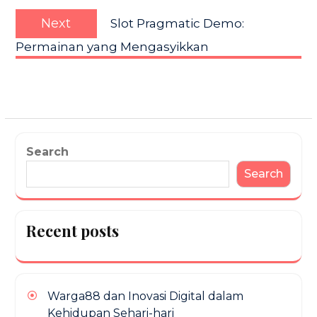
Next
Next
Slot Pragmatic Demo:
post:
Permainan yang Mengasyikkan
Search
Search
Recent posts
Warga88 dan Inovasi Digital dalam
Kehidupan Sehari-hari