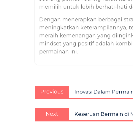
memilih untuk lebih berhati-hati 
Dengan menerapkan berbagai strat
meningkatkan keterampilannya, t
meraih kemenangan yang diingink
mindset yang positif adalah kombi
permainan ini.
Post
Previous
navigation
Previous
Inovasi Dalam Permai
post:
Next
Next
Keseruan Bermain di M
post: