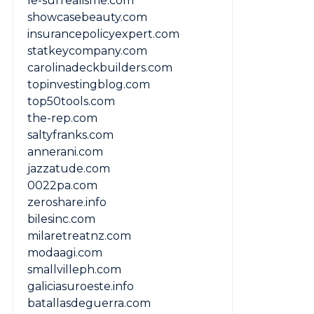
le-surrealisme.com
showcasebeauty.com
insurancepolicyexpert.com
statkeycompany.com
carolinadeckbuilders.com
topinvestingblog.com
top50tools.com
the-rep.com
saltyfranks.com
annerani.com
jazzatude.com
0022pa.com
zeroshare.info
bilesinc.com
milaretreatnz.com
modaagi.com
smallvilleph.com
galiciasuroeste.info
batallasdeguerra.com