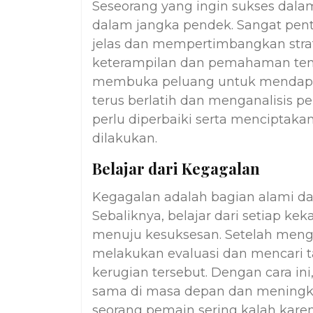
Seseorang yang ingin sukses dala
dalam jangka pendek. Sangat pen
jelas dan mempertimbangkan str
keterampilan dan pemahaman ten
membuka peluang untuk mendapatk
terus berlatih dan menganalisis 
perlu diperbaiki serta menciptak
dilakukan.
Belajar dari Kegagalan
Kegagalan adalah bagian alami dar
Sebaliknya, belajar dari setiap k
menuju kesuksesan. Setelah meng
melakukan evaluasi dan mencari 
kerugian tersebut. Dengan cara in
sama di masa depan dan meningkat
seorang pemain sering kalah karena