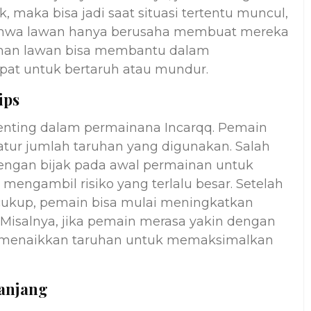
 maka bisa jadi saat situasi tertentu muncul,
ahwa lawan hanya berusaha membuat mereka
inan lawan bisa membantu dalam
at untuk bertaruh atau mundur.
ips
enting dalam permainana Incarqq. Pemain
tur jumlah taruhan yang digunakan. Salah
dengan bijak pada awal permainan untuk
ngambil risiko yang terlalu besar. Setelah
kup, pemain bisa mulai meningkatkan
. Misalnya, jika pemain merasa yakin dengan
at menaikkan taruhan untuk memaksimalkan
Panjang