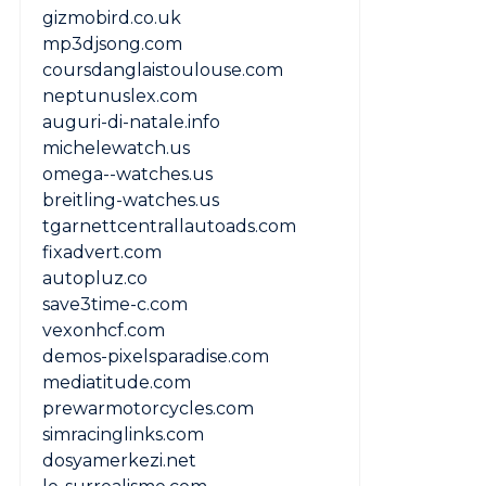
gizmobird.co.uk
mp3djsong.com
coursdanglaistoulouse.com
neptunuslex.com
auguri-di-natale.info
michelewatch.us
omega--watches.us
breitling-watches.us
tgarnettcentrallautoads.com
fixadvert.com
autopluz.co
save3time-c.com
vexonhcf.com
demos-pixelsparadise.com
mediatitude.com
prewarmotorcycles.com
simracinglinks.com
dosyamerkezi.net