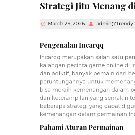
Strategi Jitu Menang 
March 29, 2026
admin@trendy-
Pengenalan Incarqq
Incarqq merupakan salah satu per
kalangan pecinta game online di 
dan adiktif, banyak pemain dari b
peruntungannya untuk memenangk
bisa meraih kemenangan dalam per
dan keterampilan yang semakin ter
beberapa strategi yang dapat di
kemenangan dalam permainan Inc
Pahami Aturan Permainan