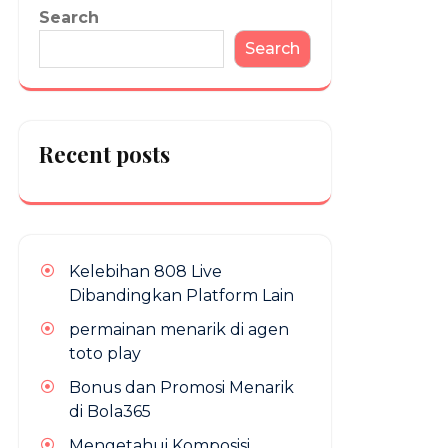
Search
Search
Recent posts
Kelebihan 808 Live
Dibandingkan Platform Lain
permainan menarik di agen
toto play
Bonus dan Promosi Menarik
di Bola365
Mengetahui Komposisi