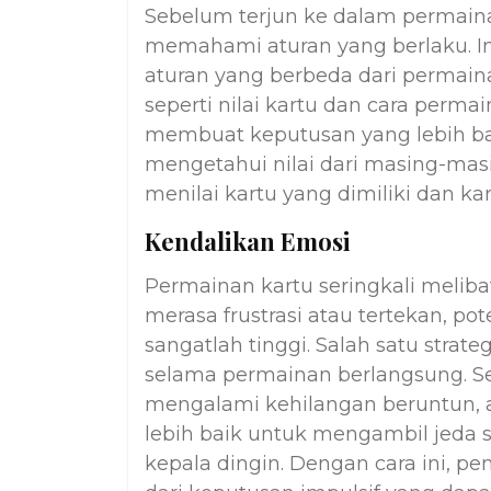
Sebelum terjun ke dalam permaina
memahami aturan yang berlaku. In
aturan yang berbeda dari permain
seperti nilai kartu dan cara per
membuat keputusan yang lebih bai
mengetahui nilai dari masing-mas
menilai kartu yang dimiliki dan ka
Kendalikan Emosi
Permainan kartu seringkali meliba
merasa frustrasi atau tertekan, p
sangatlah tinggi. Salah satu strat
selama permainan berlangsung. Se
mengalami kehilangan beruntun, al
lebih baik untuk mengambil jeda 
kepala dingin. Dengan cara ini, pem