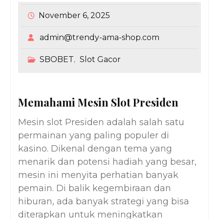
November 6, 2025
admin@trendy-ama-shop.com
SBOBET
Slot Gacor
,
Memahami Mesin Slot Presiden
Mesin slot Presiden adalah salah satu
permainan yang paling populer di
kasino. Dikenal dengan tema yang
menarik dan potensi hadiah yang besar,
mesin ini menyita perhatian banyak
pemain. Di balik kegembiraan dan
hiburan, ada banyak strategi yang bisa
diterapkan untuk meningkatkan