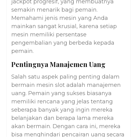
jackpot progresif, yang membuatnya
semakin menarik bagi pemain.
Memahami jenis mesin yang Anda
mainkan sangat krusial, karena setiap
mesin memiliki persentase
pengembalian yang berbeda kepada
pemain.
Pentingnya Manajemen Uang
Salah satu aspek paling penting dalam
bermain mesin slot adalah manajemen
uang. Pemain yang sukses biasanya
memiliki rencana yang jelas tentang
seberapa banyak yang ingin mereka
belanjakan dan berapa lama mereka
akan bermain. Dengan cara ini, mereka
bisa menghindari pencairan uang secara