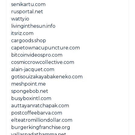
senikartu.com
rusportal.net
watty.io
livinginthesun.info
itsriz.com
cargoods.shop
capetownacupuncture.com
bitcoinvideospro.com
cosmiccrowcollective.com
alain-jacquet.com
gotisouizakayabakeneko.com
meshpoint.me
spongebob.net
busyboxintl.com
auttayanratchapak.com
postcoffeebarva.com
elteatromilliondollar.com
burgerkingfranchise.org
vallarpadathamma.net