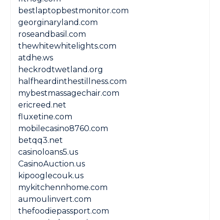
bestlaptopbestmonitor.com
georginaryland.com
roseandbasil.com
thewhitewhitelights.com
atdhe.ws
heckrodtwetland.org
halfheardinthestillness.com
mybestmassagechair.com
ericreed.net
fluxetine.com
mobilecasino8760.com
betqq3.net
casinoloans5.us
CasinoAuction.us
kipooglecouk.us
mykitchennhome.com
aumoulinvert.com
thefoodiepassport.com