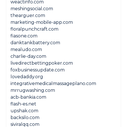
weactinfo.com
meshingsocial.com
thearguer.com
marketing-mobile-app.com
floralpunchcraft.com
fiasone.com
danktankbattery.com
mealudo.com
charlie-day.com
livedirectbettingpoker.com
foxbusinessupdate.com
lovedaddy.org
integrativemedicalmassageplano.com
mrrugwashing.com
acb-bankia.com
flash-es.net
upshak.com
backsilo.com
siviralqq.com