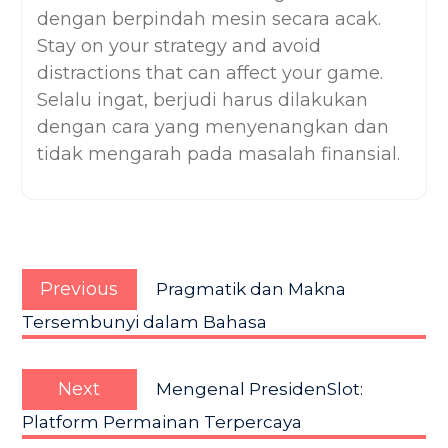
dengan berpindah mesin secara acak.
Stay on your strategy and avoid
distractions that can affect your game.
Selalu ingat, berjudi harus dilakukan
dengan cara yang menyenangkan dan
tidak mengarah pada masalah finansial.
Post
Previous
navigation
Previous
Pragmatik dan Makna
post:
Tersembunyi dalam Bahasa
Next
Next
Mengenal PresidenSlot:
post:
Platform Permainan Terpercaya