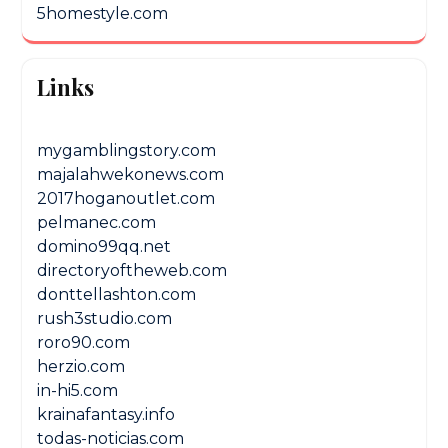
5homestyle.com
Links
mygamblingstory.com
majalahwekonews.com
2017hoganoutlet.com
pelmanec.com
domino99qq.net
directoryoftheweb.com
donttellashton.com
rush3studio.com
roro90.com
herzio.com
in-hi5.com
krainafantasy.info
todas-noticias.com