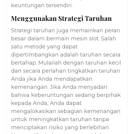
keuntungan tersendiri.
Menggunakan Strategi Taruhan
Strategi taruhan juga memainkan peran
besar dalam bermain mesin slot. Salah
satu metode yang dapat
dipertimbangkan adalah taruhan secara
bertahap. Mulailah dengan taruhan kecil
dan secara perlahan tingkatkan taruhan
Anda jika Anda mendapatkan
kemenangan. Jika Anda menyadari
bahwa keberuntungan sedang berpihak
kepada Anda, Anda dapat
mengalokasikan sebagian kemenangan
untuk meningkatkan taruhan tanpa
menciptakan risiko yang berlebihan.