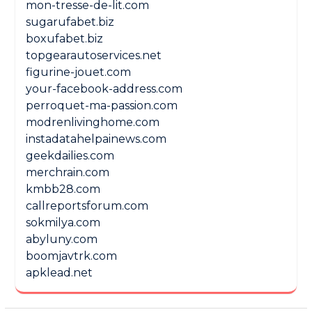
mon-tresse-de-lit.com
sugarufabet.biz
boxufabet.biz
topgearautoservices.net
figurine-jouet.com
your-facebook-address.com
perroquet-ma-passion.com
modrenlivinghome.com
instadatahelpainews.com
geekdailies.com
merchrain.com
kmbb28.com
callreportsforum.com
sokmilya.com
abyluny.com
boomjavtrk.com
apklead.net