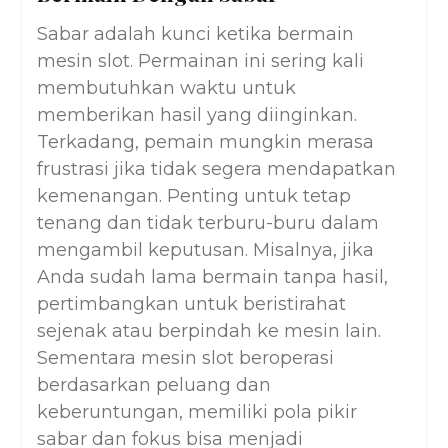
Sabar adalah kunci ketika bermain
mesin slot. Permainan ini sering kali
membutuhkan waktu untuk
memberikan hasil yang diinginkan.
Terkadang, pemain mungkin merasa
frustrasi jika tidak segera mendapatkan
kemenangan. Penting untuk tetap
tenang dan tidak terburu-buru dalam
mengambil keputusan. Misalnya, jika
Anda sudah lama bermain tanpa hasil,
pertimbangkan untuk beristirahat
sejenak atau berpindah ke mesin lain.
Sementara mesin slot beroperasi
berdasarkan peluang dan
keberuntungan, memiliki pola pikir
sabar dan fokus bisa menjadi