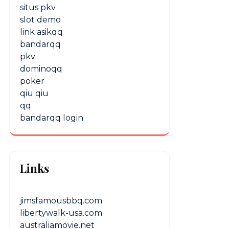
situs pkv
slot demo
link asikqq
bandarqq
pkv
dominoqq
poker
qiu qiu
qq
bandarqq login
Links
jimsfamousbbq.com
libertywalk-usa.com
australiamovie.net