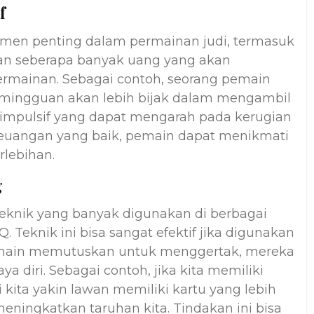
f
en penting dalam permainan judi, termasuk
n seberapa banyak uang yang akan
permainan. Sebagai contoh, seorang pemain
mingguan akan lebih bijak dalam mengambil
 impulsif yang dapat mengarah pada kerugian
keuangan yang baik, pemain dapat menikmati
lebihan.
g
teknik yang banyak digunakan di berbagai
Teknik ini bisa sangat efektif jika digunakan
pemain memutuskan untuk menggertak, mereka
 diri. Sebagai contoh, jika kita memiliki
i kita yakin lawan memiliki kartu yang lebih
eningkatkan taruhan kita. Tindakan ini bisa