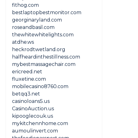
fithog.com
bestlaptopbestmonitor.com
georginaryland.com
roseandbasil.com
thewhitewhitelights.com
atdhe.ws
heckrodtwetland.org
halfheardinthestillness.com
mybestmassagechair.com
ericreed.net
fluxetine.com
mobilecasino8760.com
betqq3.net
casinoloans5.us
CasinoAuction.us
kipooglecouk.us
mykitchennhome.com
aumoulinvert.com