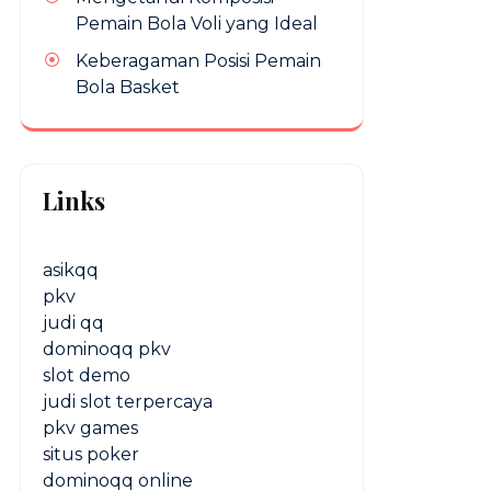
Pemain Bola Voli yang Ideal
Keberagaman Posisi Pemain
Bola Basket
Links
asikqq
pkv
judi qq
dominoqq pkv
slot demo
judi slot terpercaya
pkv games
situs poker
dominoqq online