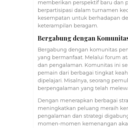
memberikan perspektif baru dan
berpartisipasi dalam turnamen k
kesempatan untuk berhadapan de
keterampilan beragam.
Bergabung dengan Komunita
Bergabung dengan komunitas pem
yang bermanfaat. Melalui forum ata
dan pengalaman. Komunitas ini s
pemain dari berbagai tingkat keah
dipelajari. Misalnya, seorang pe
berpengalaman yang telah melewa
Dengan menerapkan berbagai strat
meningkatkan peluang meraih k
pengalaman dan strategi digabun
momen-momen kemenangan akan s