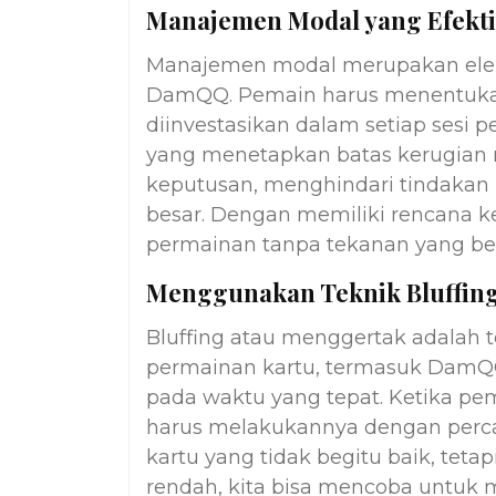
Manajemen Modal yang Efekti
Manajemen modal merupakan elem
DamQQ. Pemain harus menentuka
diinvestasikan dalam setiap sesi 
yang menetapkan batas kerugian 
keputusan, menghindari tindakan
besar. Dengan memiliki rencana 
permainan tanpa tekanan yang ber
Menggunakan Teknik Bluffin
Bluffing atau menggertak adalah 
permainan kartu, termasuk DamQQ. 
pada waktu yang tepat. Ketika 
harus melakukannya dengan percaya
kartu yang tidak begitu baik, tetap
rendah, kita bisa mencoba untuk m