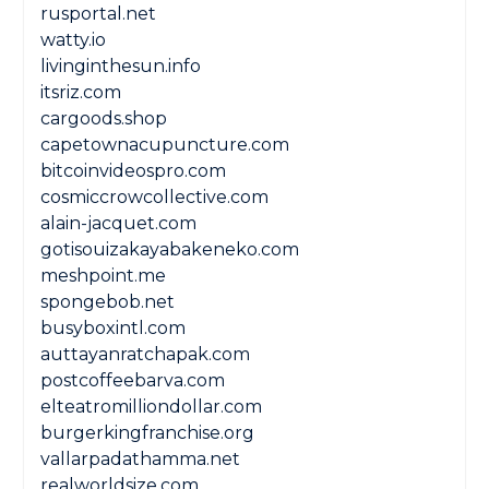
rusportal.net
watty.io
livinginthesun.info
itsriz.com
cargoods.shop
capetownacupuncture.com
bitcoinvideospro.com
cosmiccrowcollective.com
alain-jacquet.com
gotisouizakayabakeneko.com
meshpoint.me
spongebob.net
busyboxintl.com
auttayanratchapak.com
postcoffeebarva.com
elteatromilliondollar.com
burgerkingfranchise.org
vallarpadathamma.net
realworldsize.com