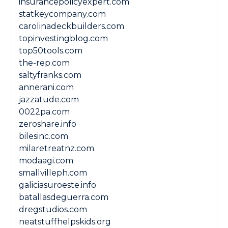
insurancepolicyexpert.com
statkeycompany.com
carolinadeckbuilders.com
topinvestingblog.com
top50tools.com
the-rep.com
saltyfranks.com
annerani.com
jazzatude.com
0022pa.com
zeroshare.info
bilesinc.com
milaretreatnz.com
modaagi.com
smallvilleph.com
galiciasuroeste.info
batallasdeguerra.com
dregstudios.com
neatstuffhelpskids.org