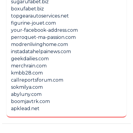
sugarufabet.biz
boxufabet.biz
topgearautoservices.net
figurine-jouet.com
your-facebook-address.com
perroquet-ma-passion.com
modrenlivinghome.com
instadatahelpainews.com
geekdailies.com
merchrain.com
kmbb28.com
callreportsforum.com
sokmilya.com
abyluny.com
boomjavtrk.com
apklead.net