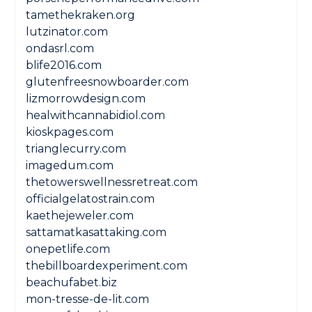
tamethekraken.org
lutzinator.com
ondasrl.com
blife2016.com
glutenfreesnowboarder.com
lizmorrowdesign.com
healwithcannabidiol.com
kioskpages.com
trianglecurry.com
imagedum.com
thetowerswellnessretreat.com
officialgelatostrain.com
kaethejeweler.com
sattamatkasattaking.com
onepetlife.com
thebillboardexperiment.com
beachufabet.biz
mon-tresse-de-lit.com