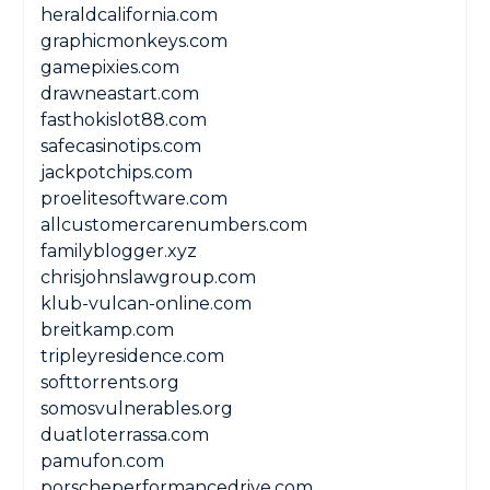
heraldcalifornia.com
graphicmonkeys.com
gamepixies.com
drawneastart.com
fasthokislot88.com
safecasinotips.com
jackpotchips.com
proelitesoftware.com
allcustomercarenumbers.com
familyblogger.xyz
chrisjohnslawgroup.com
klub-vulcan-online.com
breitkamp.com
tripleyresidence.com
softtorrents.org
somosvulnerables.org
duatloterrassa.com
pamufon.com
porscheperformancedrive.com