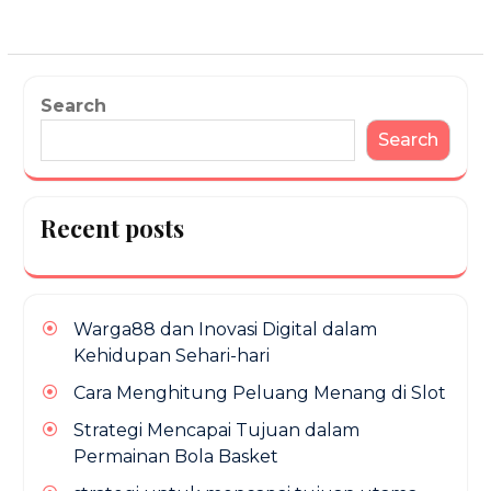
Search
Search
Recent posts
Warga88 dan Inovasi Digital dalam
Kehidupan Sehari-hari
Cara Menghitung Peluang Menang di Slot
Strategi Mencapai Tujuan dalam
Permainan Bola Basket