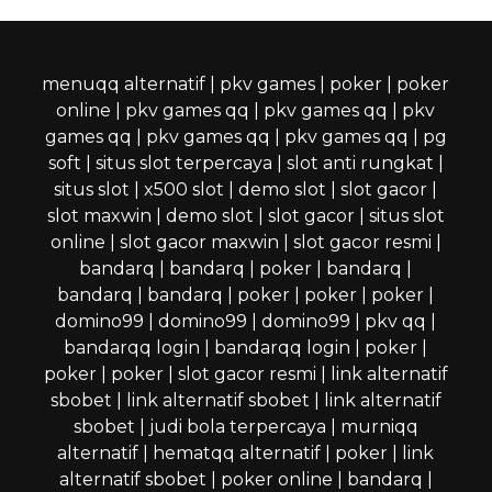
menuqq alternatif
|
pkv games
|
poker
|
poker
online
|
pkv games qq
|
pkv games qq
|
pkv
games qq
|
pkv games qq
|
pkv games qq
|
pg
soft
|
situs slot terpercaya
|
slot anti rungkat
|
situs slot
|
x500 slot
|
demo slot
|
slot gacor
|
slot maxwin
|
demo slot
|
slot gacor
|
situs slot
online
|
slot gacor maxwin
|
slot gacor resmi
|
bandarq
|
bandarq
|
poker
|
bandarq
|
bandarq
|
bandarq
|
poker
|
poker
|
poker
|
domino99
|
domino99
|
domino99
|
pkv qq
|
bandarqq login
|
bandarqq login
|
poker
|
poker
|
poker
|
slot gacor resmi
|
link alternatif
sbobet
|
link alternatif sbobet
|
link alternatif
sbobet
|
judi bola terpercaya
|
murniqq
alternatif
|
hematqq alternatif
|
poker
|
link
alternatif sbobet
|
poker online
|
bandarq
|