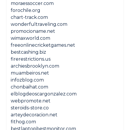
moraessoccer.com
forochile.org
chart-track.com
wonderfultraveling.com
promocioname.net
wimaxworld.com
freeonlinecricketgames.net
bestcashing.biz
firerestrictions.us
archiesbrooklyn.com
muambeiros.net
infozblog.com
chonbaihat.com
elblogdeoscargonzalez.com
webpromote.net
steroids-store.co
arteydecoracion.net
fithog.com
bestlaptopbestmonitor.com