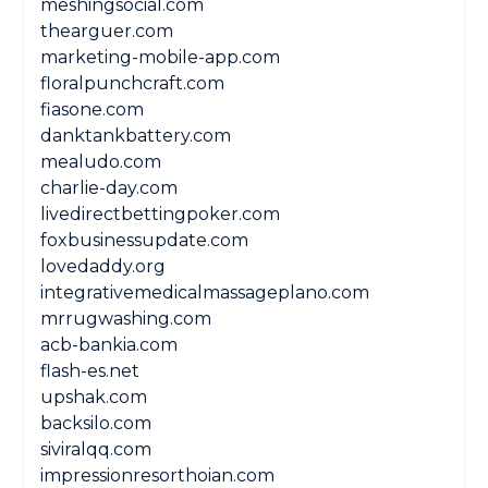
meshingsocial.com
thearguer.com
marketing-mobile-app.com
floralpunchcraft.com
fiasone.com
danktankbattery.com
mealudo.com
charlie-day.com
livedirectbettingpoker.com
foxbusinessupdate.com
lovedaddy.org
integrativemedicalmassageplano.com
mrrugwashing.com
acb-bankia.com
flash-es.net
upshak.com
backsilo.com
siviralqq.com
impressionresorthoian.com