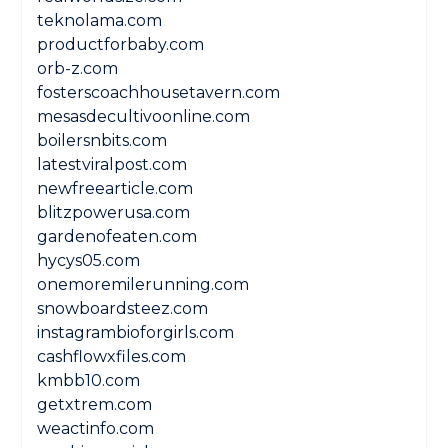
teknolama.com
productforbaby.com
orb-z.com
fosterscoachhousetavern.com
mesasdecultivoonline.com
boilersnbits.com
latestviralpost.com
newfreearticle.com
blitzpowerusa.com
gardenofeaten.com
hycys05.com
onemoremilerunning.com
snowboardsteez.com
instagrambioforgirls.com
cashflowxfiles.com
kmbb10.com
getxtrem.com
weactinfo.com