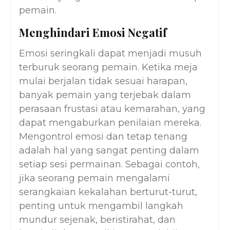
pemain.
Menghindari Emosi Negatif
Emosi seringkali dapat menjadi musuh
terburuk seorang pemain. Ketika meja
mulai berjalan tidak sesuai harapan,
banyak pemain yang terjebak dalam
perasaan frustasi atau kemarahan, yang
dapat mengaburkan penilaian mereka.
Mengontrol emosi dan tetap tenang
adalah hal yang sangat penting dalam
setiap sesi permainan. Sebagai contoh,
jika seorang pemain mengalami
serangkaian kekalahan berturut-turut,
penting untuk mengambil langkah
mundur sejenak, beristirahat, dan