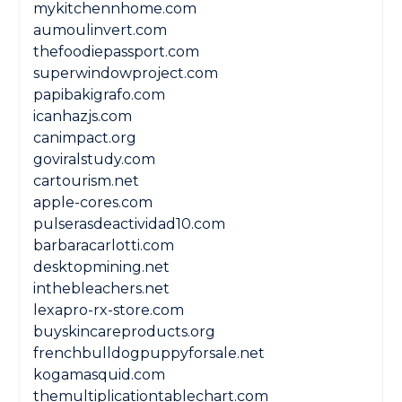
mykitchennhome.com
aumoulinvert.com
thefoodiepassport.com
superwindowproject.com
papibakigrafo.com
icanhazjs.com
canimpact.org
goviralstudy.com
cartourism.net
apple-cores.com
pulserasdeactividad10.com
barbaracarlotti.com
desktopmining.net
inthebleachers.net
lexapro-rx-store.com
buyskincareproducts.org
frenchbulldogpuppyforsale.net
kogamasquid.com
themultiplicationtablechart.com