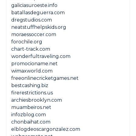
galiciasuroeste.info
batallasdeguerra.com
dregstudios.com
neatstuffhelpskids.org
moraessoccer.com
forochile.org
chart-track.com
wonderfultraveling.com
promocioname.net
wimaxworld.com
freeonlinecricketgames.net
bestcashing.biz
firerestrictions.us
archiesbrooklyn.com
muambeiros.net
infozblog.com
chonbaihat.com
elblogdeoscargonzalez.com