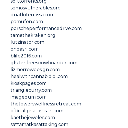
softtorrents.org
somosvulnerables.org
duatloterrassa.com
pamufon.com
porscheperformancedrive.com
tamethekraken.org
lutzinator.com
ondasrl.com
blife2016.com
glutenfreesnowboarder.com
lizmorrowdesign.com
healwithcannabidiol.com
kioskpages.com
trianglecurry.com
imagedum.com
thetowerswellnessretreat.com
officialgelatostrain.com
kaethejeweler.com
sattamatkasattaking.com