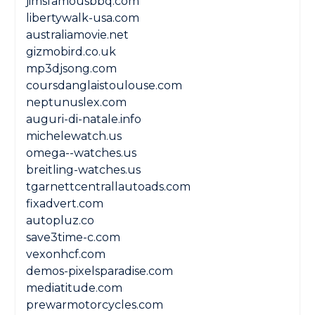
jimsfamousbbq.com
libertywalk-usa.com
australiamovie.net
gizmobird.co.uk
mp3djsong.com
coursdanglaistoulouse.com
neptunuslex.com
auguri-di-natale.info
michelewatch.us
omega--watches.us
breitling-watches.us
tgarnettcentrallautoads.com
fixadvert.com
autopluz.co
save3time-c.com
vexonhcf.com
demos-pixelsparadise.com
mediatitude.com
prewarmotorcycles.com