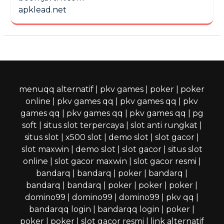
apklead.net
menuqq alternatif
|
pkv games
|
poker
|
poker
online
|
pkv games qq
|
pkv games qq
|
pkv
games qq
|
pkv games qq
|
pkv games qq
|
pg
soft
|
situs slot terpercaya
|
slot anti rungkat
|
situs slot
|
x500 slot
|
demo slot
|
slot gacor
|
slot maxwin
|
demo slot
|
slot gacor
|
situs slot
online
|
slot gacor maxwin
|
slot gacor resmi
|
bandarq
|
bandarq
|
poker
|
bandarq
|
bandarq
|
bandarq
|
poker
|
poker
|
poker
|
domino99
|
domino99
|
domino99
|
pkv qq
|
bandarqq login
|
bandarqq login
|
poker
|
poker
|
poker
|
slot gacor resmi
|
link alternatif