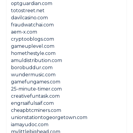
optguardian.com
totostreet.net
davilcasino.com
fraudwatchai.com
aem-x.com
cryptooblogs.com
gameuplevel.com
homethestyle.com
amuldistribution.com
borobuddur.com
wundermusic.com
gamefungames.com
25-minute-timer.com
creativefuntask.com
engrsaifulsaif.com
cheapbtcminers.com
unionstationtogeorgetown.com
iamayudoc.com
mylittlebighead.com