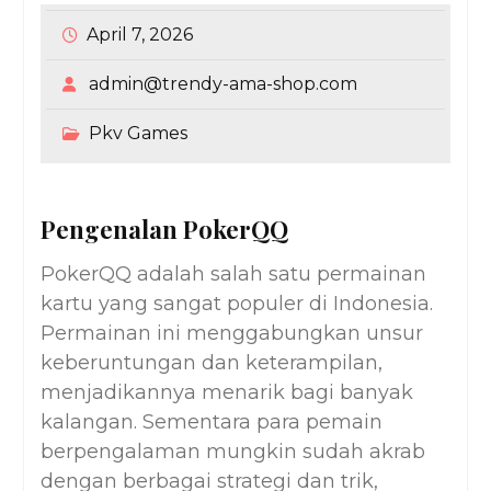
April 7, 2026
admin@trendy-ama-shop.com
Pkv Games
Pengenalan PokerQQ
PokerQQ adalah salah satu permainan
kartu yang sangat populer di Indonesia.
Permainan ini menggabungkan unsur
keberuntungan dan keterampilan,
menjadikannya menarik bagi banyak
kalangan. Sementara para pemain
berpengalaman mungkin sudah akrab
dengan berbagai strategi dan trik,