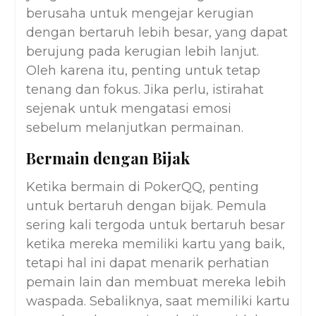
berusaha untuk mengejar kerugian
dengan bertaruh lebih besar, yang dapat
berujung pada kerugian lebih lanjut.
Oleh karena itu, penting untuk tetap
tenang dan fokus. Jika perlu, istirahat
sejenak untuk mengatasi emosi
sebelum melanjutkan permainan.
Bermain dengan Bijak
Ketika bermain di PokerQQ, penting
untuk bertaruh dengan bijak. Pemula
sering kali tergoda untuk bertaruh besar
ketika mereka memiliki kartu yang baik,
tetapi hal ini dapat menarik perhatian
pemain lain dan membuat mereka lebih
waspada. Sebaliknya, saat memiliki kartu