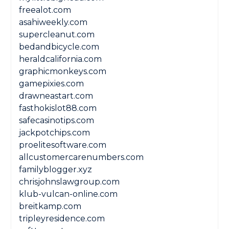
freealot.com
asahiweekly.com
supercleanut.com
bedandbicycle.com
heraldcalifornia.com
graphicmonkeys.com
gamepixies.com
drawneastart.com
fasthokislot88.com
safecasinotips.com
jackpotchips.com
proelitesoftware.com
allcustomercarenumbers.com
familyblogger.xyz
chrisjohnslawgroup.com
klub-vulcan-online.com
breitkamp.com
tripleyresidence.com