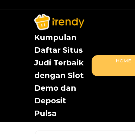
Skip
to
content
Kumpulan
Daftar Situs
HOME
Judi Terbaik
dengan Slot
Demo dan
Deposit
Pulsa