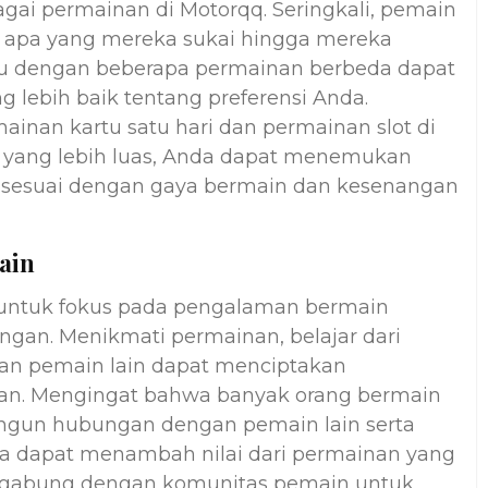
ai permainan di Motorqq. Seringkali, pemain
n apa yang mereka sukai hingga mereka
 dengan beberapa permainan berbeda dapat
lebih baik tentang preferensi Anda.
inan kartu satu hari dan permainan slot di
si yang lebih luas, Anda dapat menemukan
 sesuai dengan gaya bermain dan kesenangan
ain
g untuk fokus pada pengalaman bermain
gan. Menikmati permainan, belajar dari
engan pemain lain dapat menciptakan
n. Mengingat bahwa banyak orang bermain
gun hubungan dengan pemain lain serta
a dapat menambah nilai dari permainan yang
bergabung dengan komunitas pemain untuk