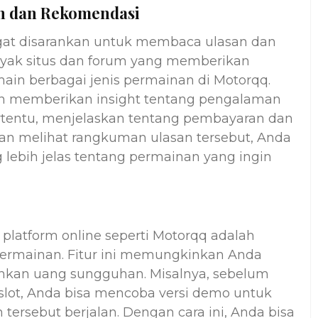
n dan Rekomendasi
gat disarankan untuk membaca ulasan dan
nyak situs dan forum yang memberikan
ain berbagai jenis permainan di Motorqq.
n memberikan insight tentang pengalaman
rtentu, menjelaskan tentang pembayaran dan
gan melihat rangkuman ulasan tersebut, Anda
ebih jelas tentang permainan yang ingin
platform online seperti Motorqq adalah
permainan. Fitur ini memungkinkan Anda
hkan uang sungguhan. Misalnya, sebelum
lot, Anda bisa mencoba versi demo untuk
rsebut berjalan. Dengan cara ini, Anda bisa