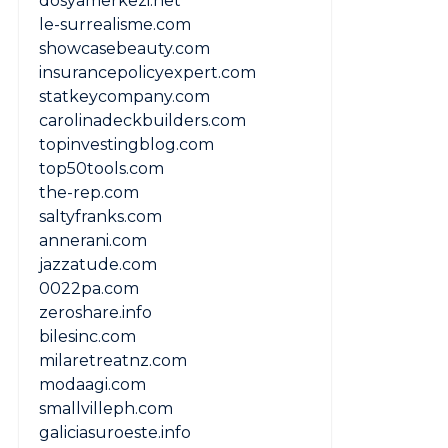
dosyamerkezi.net
le-surrealisme.com
showcasebeauty.com
insurancepolicyexpert.com
statkeycompany.com
carolinadeckbuilders.com
topinvestingblog.com
top50tools.com
the-rep.com
saltyfranks.com
annerani.com
jazzatude.com
0022pa.com
zeroshare.info
bilesinc.com
milaretreatnz.com
modaagi.com
smallvilleph.com
galiciasuroeste.info