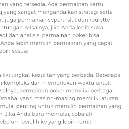
an yang tersedia. Ada permainan kartu
q yang sangat mengandalkan strategi serta
at juga permainan seperti slot dan roulette
ungan. Misalnya, jika Anda lebih suka
gi dan analisis, permainan poker bisa
a Anda lebih memilih permainan yang cepat
bih sesuai.
iki tingkat kesulitan yang berbeda. Beberapa
ih kompleks dan memerlukan waktu untuk
alnya, permainan poker memiliki berbagai
n Omaha, yang masing-masing memiliki aturan
pemula, penting untuk memilih permainan yang
. Jika Anda baru memulai, cobalah
belum beralih ke yang lebih rumit.