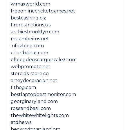
wimaxworld.com
freeonlinecricketgames.net
bestcashing.biz
firerestrictions.us
archiesbrooklyn.com
muambeiros.net
infozblog.com
chonbaihat.com
elblogdeoscargonzalez.com
webpromote.net
steroids-store.co
arteydecoracion.net
fithog.com
bestlaptopbestmonitor.com
georginaryland.com
roseandbasil.com
thewhitewhitelights.com
atdhe.ws
heckrodtwetland.org