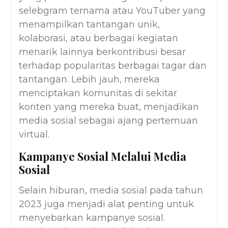
selebgram ternama atau YouTuber yang
menampilkan tantangan unik,
kolaborasi, atau berbagai kegiatan
menarik lainnya berkontribusi besar
terhadap popularitas berbagai tagar dan
tantangan. Lebih jauh, mereka
menciptakan komunitas di sekitar
konten yang mereka buat, menjadikan
media sosial sebagai ajang pertemuan
virtual.
Kampanye Sosial Melalui Media
Sosial
Selain hiburan, media sosial pada tahun
2023 juga menjadi alat penting untuk
menyebarkan kampanye sosial.