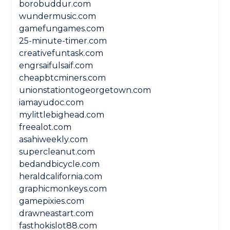
borobuddur.com
wundermusic.com
gamefungames.com
25-minute-timer.com
creativefuntask.com
engrsaifulsaif.com
cheapbtcminers.com
unionstationtogeorgetown.com
iamayudoc.com
mylittlebighead.com
freealot.com
asahiweekly.com
supercleanut.com
bedandbicycle.com
heraldcalifornia.com
graphicmonkeys.com
gamepixies.com
drawneastart.com
fasthokislot88.com