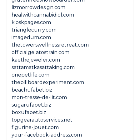
lizmorrowdesign.com
healwithcannabidiol.com
kioskpages.com
trianglecurry.com
imagedum.com
thetowerswellnessretreat.com
officialgelatostrain.com
kaethejeweler.com
sattamatkasattaking.com
onepetlife.com
thebillboardexperiment.com
beachufabet.biz
mon-tresse-de-lit.com
sugarufabet.biz
boxufabet.biz
topgearautoservices.net
figurine-jouet.com
your-facebook-address.com