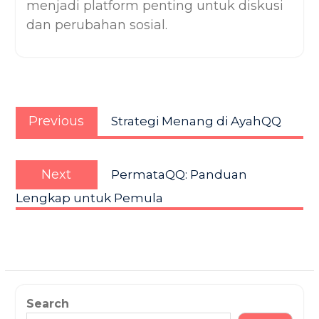
menjadi platform penting untuk diskusi
dan perubahan sosial.
Post
Previous
navigation
Previous
Strategi Menang di AyahQQ
post:
Next
Next
PermataQQ: Panduan
post:
Lengkap untuk Pemula
Search