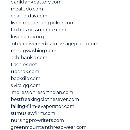
danktankbattery.com
mealudo.com
charlie-day.com
livedirectbettingpoker.com
foxbusinessupdate.com
lovedaddy.org
integrativemedicalmassageplano.com
mrrugwashing.com
acb-bankia.com
flash-es.net
upshak.com
backsilo.com
siviralqq.com
impressionresorthoian.com
bestfreakingclothesever.com
falling-film-evaporator.com
sumuslawfirm.com
nursingprowriters.com
greenmountainthreadwear.com