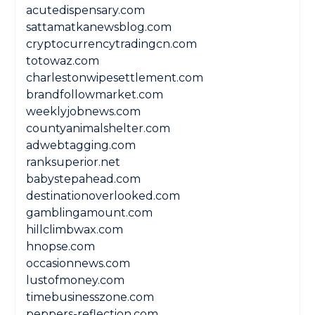
acutedispensary.com
sattamatkanewsblog.com
cryptocurrencytradingcn.com
totowaz.com
charlestonwipesettlement.com
brandfollowmarket.com
weeklyjobnews.com
countyanimalshelter.com
adwebtagging.com
ranksuperior.net
babystepahead.com
destinationoverlooked.com
gamblingamount.com
hillclimbwax.com
hnopse.com
occasionnews.com
lustofmoney.com
timebusinesszone.com
peppers-reflection.com