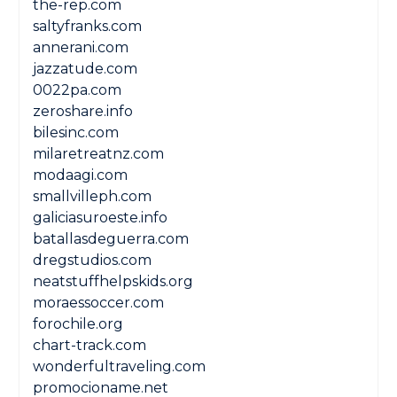
the-rep.com
saltyfranks.com
annerani.com
jazzatude.com
0022pa.com
zeroshare.info
bilesinc.com
milaretreatnz.com
modaagi.com
smallvilleph.com
galiciasuroeste.info
batallasdeguerra.com
dregstudios.com
neatstuffhelpskids.org
moraessoccer.com
forochile.org
chart-track.com
wonderfultraveling.com
promocioname.net