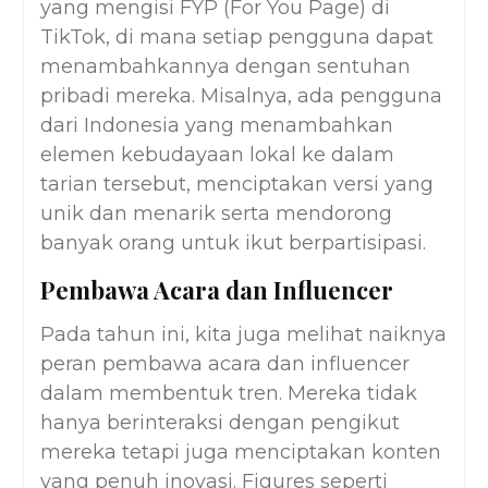
yang mengisi FYP (For You Page) di
TikTok, di mana setiap pengguna dapat
menambahkannya dengan sentuhan
pribadi mereka. Misalnya, ada pengguna
dari Indonesia yang menambahkan
elemen kebudayaan lokal ke dalam
tarian tersebut, menciptakan versi yang
unik dan menarik serta mendorong
banyak orang untuk ikut berpartisipasi.
Pembawa Acara dan Influencer
Pada tahun ini, kita juga melihat naiknya
peran pembawa acara dan influencer
dalam membentuk tren. Mereka tidak
hanya berinteraksi dengan pengikut
mereka tetapi juga menciptakan konten
yang penuh inovasi. Figures seperti