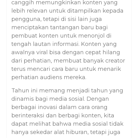
canggih memungkinkan konten yang
lebih relevan untuk ditampilkan kepada
pengguna, tetapi di sisi lain juga
menciptakan tantangan baru bagi
pembuat konten untuk menonjol di
tengah lautan informasi. Konten yang
awalnya viral bisa dengan cepat hilang
dari perhatian, membuat banyak creator
terus mencari cara baru untuk menarik
perhatian audiens mereka.
Tahun ini memang menjadi tahun yang
dinamis bagi media sosial. Dengan
berbagai inovasi dalam cara orang
berinteraksi dan berbagi konten, kita
dapat melihat bahwa media sosial tidak
hanya sekedar alat hiburan, tetapi juga