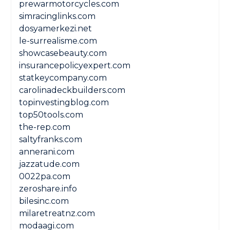
prewarmotorcycles.com
simracinglinks.com
dosyamerkezi.net
le-surrealisme.com
showcasebeauty.com
insurancepolicyexpert.com
statkeycompany.com
carolinadeckbuilders.com
topinvestingblog.com
top50tools.com
the-rep.com
saltyfranks.com
annerani.com
jazzatude.com
0022pa.com
zeroshare.info
bilesinc.com
milaretreatnz.com
modaagi.com