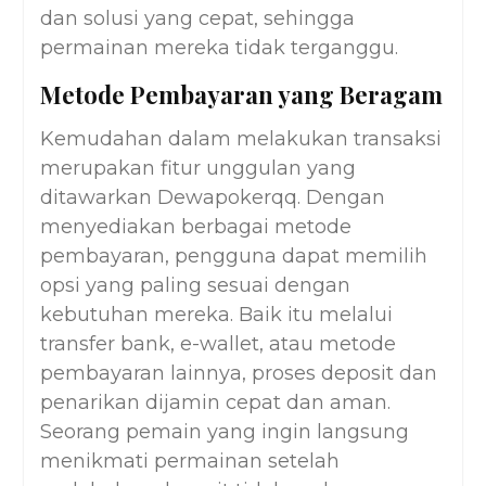
dan solusi yang cepat, sehingga
permainan mereka tidak terganggu.
Metode Pembayaran yang Beragam
Kemudahan dalam melakukan transaksi
merupakan fitur unggulan yang
ditawarkan Dewapokerqq. Dengan
menyediakan berbagai metode
pembayaran, pengguna dapat memilih
opsi yang paling sesuai dengan
kebutuhan mereka. Baik itu melalui
transfer bank, e-wallet, atau metode
pembayaran lainnya, proses deposit dan
penarikan dijamin cepat dan aman.
Seorang pemain yang ingin langsung
menikmati permainan setelah