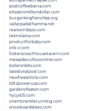
auttayanratchapak.com
postcoffeebarva.com
elteatromilliondollar.com
burgerkingfranchise.org
vallarpadathamma.net
realworldsize.com
teknolama.com
productforbaby.com
orb-z.com
fosterscoachhousetavern.com
mesasdecultivoonline.com
boilersnbits.com
latestviralpost.com
newfreearticle.com
blitzpowerusa.com
gardenofeaten.com
hycys05.com
onemoremilerunning.com
snowboardsteez.com