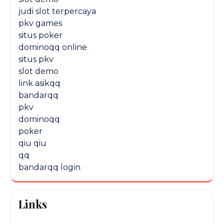
judi slot terpercaya
pkv games
situs poker
dominoqq online
situs pkv
slot demo
link asikqq
bandarqq
pkv
dominoqq
poker
qiu qiu
qq
bandarqq login
Links