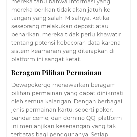
mereka tahu bahwa informasi yang
mereka berikan tidak akan jatuh ke
tangan yang salah. Misalnya, ketika
seseorang melakukan deposit atau
penarikan, mereka tidak perlu khawatir
tentang potensi kebocoran data karena
sistem keamanan yang diterapkan di
platform ini sangat ketat.
Beragam Pilihan Permainan
Dewapokerqq menawarkan beragam
pilihan permainan yang dapat dinikmati
oleh semua kalangan. Dengan berbagai
jenis permainan kartu, seperti poker,
bandar ceme, dan domino QQ, platform
ini menjanjikan kesenangan yang tak
terbatas bagi penggunanya. Setiap