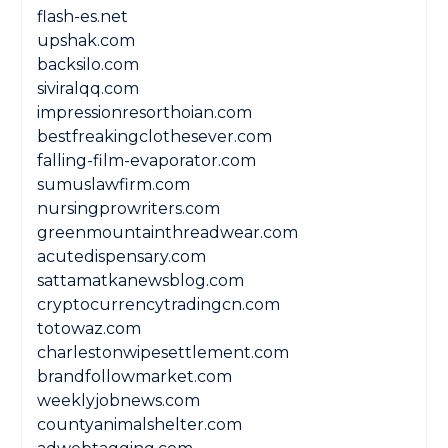
flash-es.net
upshak.com
backsilo.com
siviralqq.com
impressionresorthoian.com
bestfreakingclothesever.com
falling-film-evaporator.com
sumuslawfirm.com
nursingprowriters.com
greenmountainthreadwear.com
acutedispensary.com
sattamatkanewsblog.com
cryptocurrencytradingcn.com
totowaz.com
charlestonwipesettlement.com
brandfollowmarket.com
weeklyjobnews.com
countyanimalshelter.com