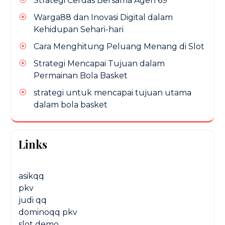
Strategi Cerdas Bersama Agen 69
Warga88 dan Inovasi Digital dalam
Kehidupan Sehari-hari
Cara Menghitung Peluang Menang di Slot
Strategi Mencapai Tujuan dalam
Permainan Bola Basket
strategi untuk mencapai tujuan utama
dalam bola basket
Links
asikqq
pkv
judi qq
dominoqq pkv
slot demo