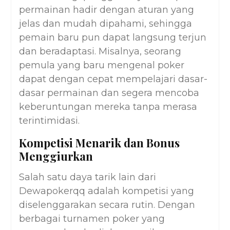
permainan hadir dengan aturan yang
jelas dan mudah dipahami, sehingga
pemain baru pun dapat langsung terjun
dan beradaptasi. Misalnya, seorang
pemula yang baru mengenal poker
dapat dengan cepat mempelajari dasar-
dasar permainan dan segera mencoba
keberuntungan mereka tanpa merasa
terintimidasi.
Kompetisi Menarik dan Bonus
Menggiurkan
Salah satu daya tarik lain dari
Dewapokerqq adalah kompetisi yang
diselenggarakan secara rutin. Dengan
berbagai turnamen poker yang