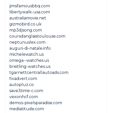
jimsfamousbbq.com
libertywalk-usa.com
australiamovie.net
gizmobird.co.uk
mp3djsong.com
coursdanglaistoulouse.com
neptunuslex.com
auguri-di-natale.info
michelewatch.us
omega--watches.us
breitling-watches.us
tgarnettcentrallautoads.com
fixadvert.com
autopluz.co
save3time-c.com
vexonhcf.com
demos-pixelsparadise.com
mediatitude.com