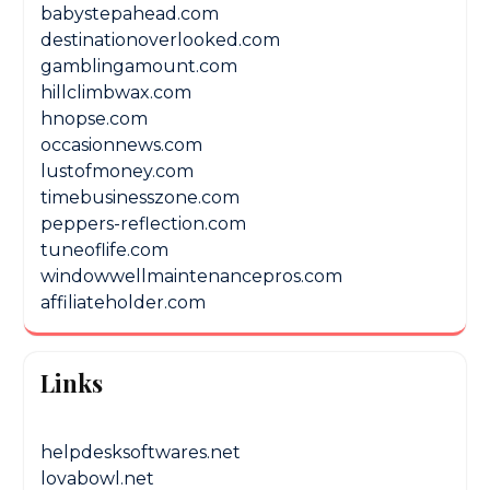
babystepahead.com
destinationoverlooked.com
gamblingamount.com
hillclimbwax.com
hnopse.com
occasionnews.com
lustofmoney.com
timebusinesszone.com
peppers-reflection.com
tuneoflife.com
windowwellmaintenancepros.com
affiliateholder.com
Links
helpdesksoftwares.net
lovabowl.net