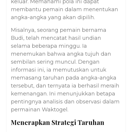
keluar. Memahami pola ini dapat
membantu pemain dalam menentukan
angka-angka yang akan dipilih.
Misalnya, seorang pemain bernama
Budi, telah mencatat hasil undian
selama beberapa minggu. Ia
menemukan bahwa angka tujuh dan
sembilan sering muncul. Dengan
informasi ini, ia memutuskan untuk
memasang taruhan pada angka-angka
tersebut, dan ternyata ia berhasil meraih
kemenangan. Ini menunjukkan betapa
pentingnya analisis dan observasi dalam
permainan Waktogel.
Menerapkan Strategi Taruhan