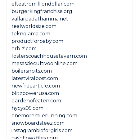
elteatromilliondollar.com
burgerkingfranchise.org
vallarpadathamma.net
realworldsize.com
teknolama.com
productforbaby.com
orb-z.com
fosterscoachhousetavern.com
mesasdecultivoonline.com
boilersnbits.com
latestviralpost.com
newfreearticle.com
blitzpowerusa.com
gardenofeaten.com
hycys05.com
onemoremilerunning.com
snowboardsteez.com
instagrambioforgirls.com
cashflowxfiles.com