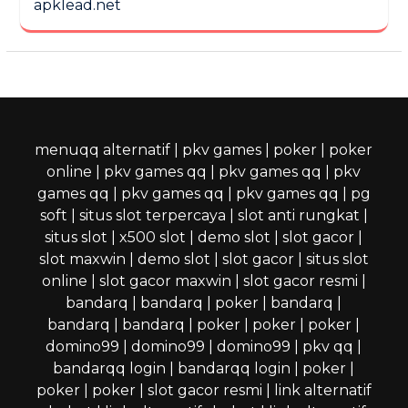
apklead.net
menuqq alternatif
|
pkv games
|
poker
|
poker
online
|
pkv games qq
|
pkv games qq
|
pkv
games qq
|
pkv games qq
|
pkv games qq
|
pg
soft
|
situs slot terpercaya
|
slot anti rungkat
|
situs slot
|
x500 slot
|
demo slot
|
slot gacor
|
slot maxwin
|
demo slot
|
slot gacor
|
situs slot
online
|
slot gacor maxwin
|
slot gacor resmi
|
bandarq
|
bandarq
|
poker
|
bandarq
|
bandarq
|
bandarq
|
poker
|
poker
|
poker
|
domino99
|
domino99
|
domino99
|
pkv qq
|
bandarqq login
|
bandarqq login
|
poker
|
poker
|
poker
|
slot gacor resmi
|
link alternatif