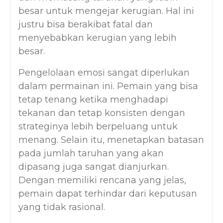
besar untuk mengejar kerugian. Hal ini
justru bisa berakibat fatal dan
menyebabkan kerugian yang lebih
besar.
Pengelolaan emosi sangat diperlukan
dalam permainan ini. Pemain yang bisa
tetap tenang ketika menghadapi
tekanan dan tetap konsisten dengan
strateginya lebih berpeluang untuk
menang. Selain itu, menetapkan batasan
pada jumlah taruhan yang akan
dipasang juga sangat dianjurkan.
Dengan memiliki rencana yang jelas,
pemain dapat terhindar dari keputusan
yang tidak rasional.