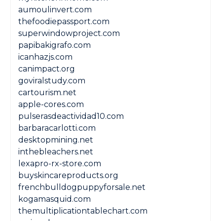
aumoulinvert.com
thefoodiepassport.com
superwindowproject.com
papibakigrafo.com
icanhazjs.com
canimpact.org
goviralstudy.com
cartourism.net
apple-cores.com
pulserasdeactividad10.com
barbaracarlotti.com
desktopmining.net
inthebleachers.net
lexapro-rx-store.com
buyskincareproducts.org
frenchbulldogpuppyforsale.net
kogamasquid.com
themultiplicationtablechart.com