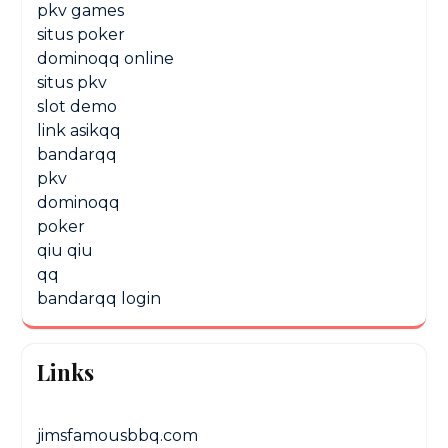
pkv games
situs poker
dominoqq online
situs pkv
slot demo
link asikqq
bandarqq
pkv
dominoqq
poker
qiu qiu
qq
bandarqq login
Links
jimsfamousbbq.com