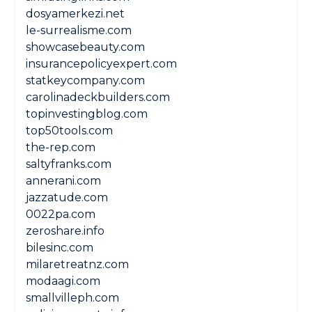
dosyamerkezi.net
le-surrealisme.com
showcasebeauty.com
insurancepolicyexpert.com
statkeycompany.com
carolinadeckbuilders.com
topinvestingblog.com
top50tools.com
the-rep.com
saltyfranks.com
annerani.com
jazzatude.com
0022pa.com
zeroshare.info
bilesinc.com
milaretreatnz.com
modaagi.com
smallvilleph.com