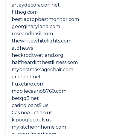
arteydecoracion.net
fithog.com
bestlaptopbestmonitor.com
georginaryland.com
roseandbasil.com
thewhitewhitelights.com
atdhe.ws
heckrodtwetland.org
halfheardinthestillness.com
mybestmassagechair.com
ericreed.net
fluxetine.com
mobilecasino8760.com
betqq3.net
casinoloans5.us
CasinoAuction.us
kipooglecouk.us
mykitchennhome.com