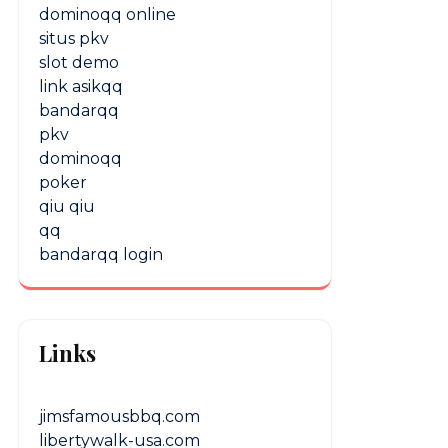
dominoqq online
situs pkv
slot demo
link asikqq
bandarqq
pkv
dominoqq
poker
qiu qiu
qq
bandarqq login
Links
jimsfamousbbq.com
libertywalk-usa.com