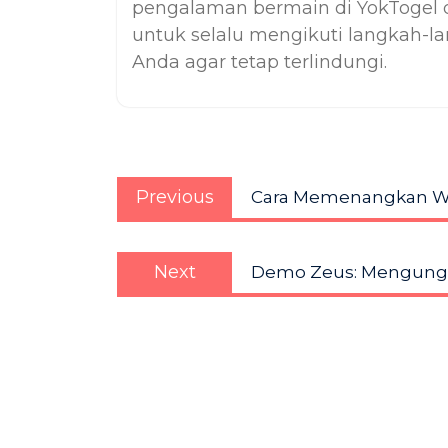
pengalaman bermain di YokTogel 
untuk selalu mengikuti langkah-
Anda agar tetap terlindungi.
Post
Previous
navigation
Previous
Cara Memenangkan Wa
post:
Next
Next
Demo Zeus: Mengungk
post: