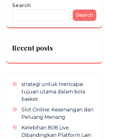
Search
Search
Recent posts
strategi untuk mencapai
tujuan utama dalam bola
basket
Slot Online: Kesenangan dan
Peluang Menang
Kelebihan 808 Live
Dibandingkan Platform Lain