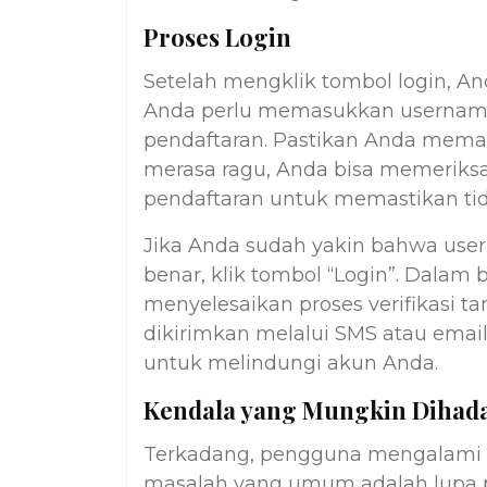
Proses Login
Setelah mengklik tombol login, 
Anda perlu memasukkan username
pendaftaran. Pastikan Anda memas
merasa ragu, Anda bisa memeriksa
pendaftaran untuk memastikan tid
Jika Anda sudah yakin bahwa us
benar, klik tombol “Login”. Dala
menyelesaikan proses verifikasi 
dikirimkan melalui SMS atau emai
untuk melindungi akun Anda.
Kendala yang Mungkin Dihad
Terkadang, pengguna mengalami k
masalah yang umum adalah lupa pas