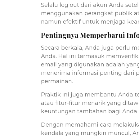
Selalu log out dari akun Anda sete
menggunakan perangkat publik ata
namun efektif untuk menjaga kea
Pentingnya Memperbarui Inf
Secara berkala, Anda juga perlu 
Anda. Hal ini termasuk memverifik
email yang digunakan adalah yang
menerima informasi penting dari p
permainan.
Praktik ini juga membantu Anda 
atau fitur-fitur menarik yang dita
keuntungan tambahan bagi Anda 
Dengan memahami cara melakukan 
kendala yang mungkin muncul, An