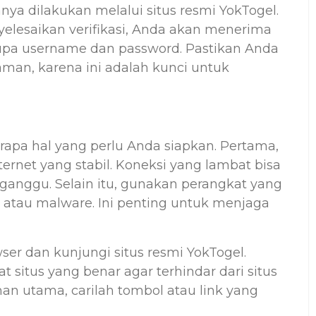
nya dilakukan melalui situs resmi YokTogel.
yelesaikan verifikasi, Anda akan menerima
upa username dan password. Pastikan Anda
man, karena ini adalah kunci untuk
apa hal yang perlu Anda siapkan. Pertama,
ernet yang stabil. Koneksi yang lambat bisa
ganggu. Selain itu, gunakan perangkat yang
 atau malware. Ini penting untuk menjaga
ser dan kunjungi situs resmi YokTogel.
situs yang benar agar terhindar dari situs
an utama, carilah tombol atau link yang