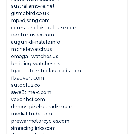
australiamovie.net
gizmobird.co.uk
mp3djsong.com
coursdanglaistoulouse.com
neptunuslex.com
auguri-di-natale.info
michelewatch.us
omega--watches.us
breitling-watches.us
tgarnettcentrallautoads.com
fixadvert.com
autopluz.co
save3time-c.com
vexonhcf.com
demos-pixelsparadise.com
mediatitude.com
prewarmotorcycles.com
simracinglinks.com