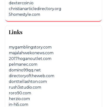
dextercoin.io
christianarticledirectory.org
5homestyle.com
Links
mygamblingstory.com
majalahwekonews.com
2017hoganoutlet.com
pelmanec.com
domino99qq.net
directoryoftheweb.com
donttellashton.com
rush3studio.com
roro90.com
herzio.com
in-hi5.com