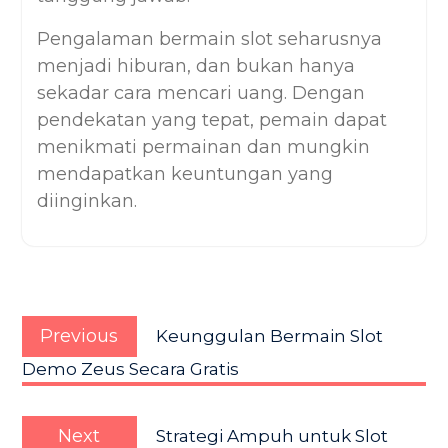
Pengalaman bermain slot seharusnya
menjadi hiburan, dan bukan hanya
sekadar cara mencari uang. Dengan
pendekatan yang tepat, pemain dapat
menikmati permainan dan mungkin
mendapatkan keuntungan yang
diinginkan.
Post
Previous
navigation
Previous
Keunggulan Bermain Slot
post:
Demo Zeus Secara Gratis
Next
Next
Strategi Ampuh untuk Slot
post: