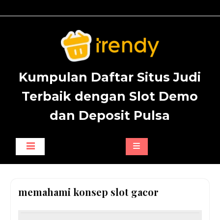
Skip
to
content
Kumpulan Daftar Situs Judi
Terbaik dengan Slot Demo
dan Deposit Pulsa
memahami konsep slot gacor