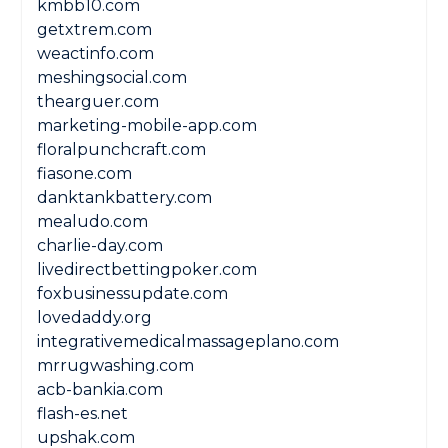
kmbb10.com
getxtrem.com
weactinfo.com
meshingsocial.com
thearguer.com
marketing-mobile-app.com
floralpunchcraft.com
fiasone.com
danktankbattery.com
mealudo.com
charlie-day.com
livedirectbettingpoker.com
foxbusinessupdate.com
lovedaddy.org
integrativemedicalmassageplano.com
mrrugwashing.com
acb-bankia.com
flash-es.net
upshak.com