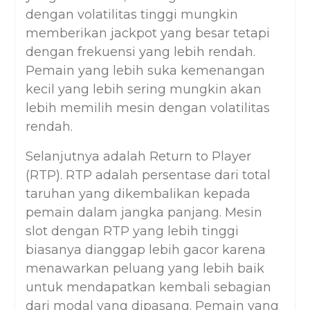
dengan volatilitas tinggi mungkin
memberikan jackpot yang besar tetapi
dengan frekuensi yang lebih rendah.
Pemain yang lebih suka kemenangan
kecil yang lebih sering mungkin akan
lebih memilih mesin dengan volatilitas
rendah.
Selanjutnya adalah Return to Player
(RTP). RTP adalah persentase dari total
taruhan yang dikembalikan kepada
pemain dalam jangka panjang. Mesin
slot dengan RTP yang lebih tinggi
biasanya dianggap lebih gacor karena
menawarkan peluang yang lebih baik
untuk mendapatkan kembali sebagian
dari modal yang dipasang. Pemain yang