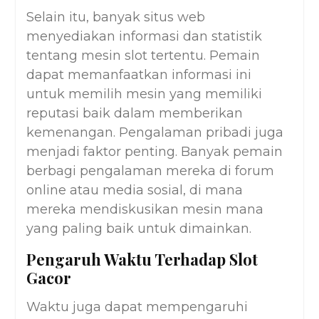
Selain itu, banyak situs web
menyediakan informasi dan statistik
tentang mesin slot tertentu. Pemain
dapat memanfaatkan informasi ini
untuk memilih mesin yang memiliki
reputasi baik dalam memberikan
kemenangan. Pengalaman pribadi juga
menjadi faktor penting. Banyak pemain
berbagi pengalaman mereka di forum
online atau media sosial, di mana
mereka mendiskusikan mesin mana
yang paling baik untuk dimainkan.
Pengaruh Waktu Terhadap Slot
Gacor
Waktu juga dapat mempengaruhi