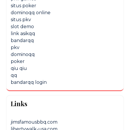
situs poker
dominoqq online
situs pkv
slot demo
link asikqq
bandarqq
pkv
dominoqq
poker
qiu qiu
qq
bandarqq login
Links
jimsfamousbbq.com
libertywalk-usa.com