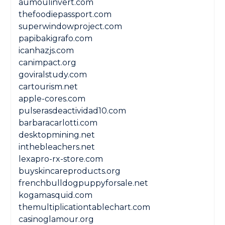
aumoulinvert.com
thefoodiepassport.com
superwindowproject.com
papibakigrafo.com
icanhazjs.com
canimpact.org
goviralstudy.com
cartourism.net
apple-cores.com
pulserasdeactividad10.com
barbaracarlotti.com
desktopmining.net
inthebleachers.net
lexapro-rx-store.com
buyskincareproducts.org
frenchbulldogpuppyforsale.net
kogamasquid.com
themultiplicationtablechart.com
casinoglamour.org