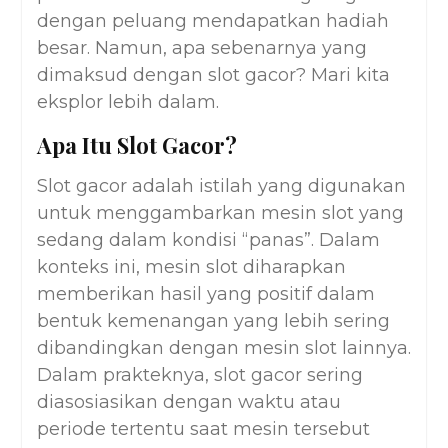
dengan peluang mendapatkan hadiah
besar. Namun, apa sebenarnya yang
dimaksud dengan slot gacor? Mari kita
eksplor lebih dalam.
Apa Itu Slot Gacor?
Slot gacor adalah istilah yang digunakan
untuk menggambarkan mesin slot yang
sedang dalam kondisi “panas”. Dalam
konteks ini, mesin slot diharapkan
memberikan hasil yang positif dalam
bentuk kemenangan yang lebih sering
dibandingkan dengan mesin slot lainnya.
Dalam prakteknya, slot gacor sering
diasosiasikan dengan waktu atau
periode tertentu saat mesin tersebut