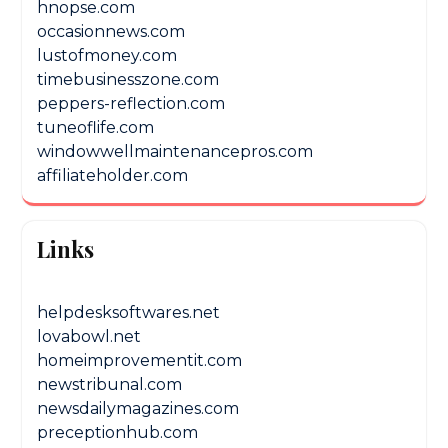
hnopse.com
occasionnews.com
lustofmoney.com
timebusinesszone.com
peppers-reflection.com
tuneoflife.com
windowwellmaintenancepros.com
affiliateholder.com
Links
helpdesksoftwares.net
lovabowl.net
homeimprovementit.com
newstribunal.com
newsdailymagazines.com
preceptionhub.com