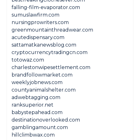
falling-film-evaporator.com
sumuslawfirm.com
nursingprowriters.com
greenmountainthreadwear.com
acutedispensary.com
sattamatkanewsblog.com
cryptocurrencytradingcn.com
totowaz.com
charlestonwipesettlement.com
brandfollowmarket.com
weeklyjobnews.com
countyanimalshelter.com
adwebtagging.com
ranksuperior.net
babystepahead.com
destinationoverlooked.com
gamblingamount.com
hillclimbwax.com