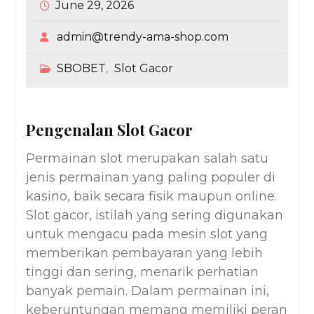
June 29, 2026
admin@trendy-ama-shop.com
SBOBET
Slot Gacor
,
Pengenalan Slot Gacor
Permainan slot merupakan salah satu
jenis permainan yang paling populer di
kasino, baik secara fisik maupun online.
Slot gacor, istilah yang sering digunakan
untuk mengacu pada mesin slot yang
memberikan pembayaran yang lebih
tinggi dan sering, menarik perhatian
banyak pemain. Dalam permainan ini,
keberuntungan memang memiliki peran