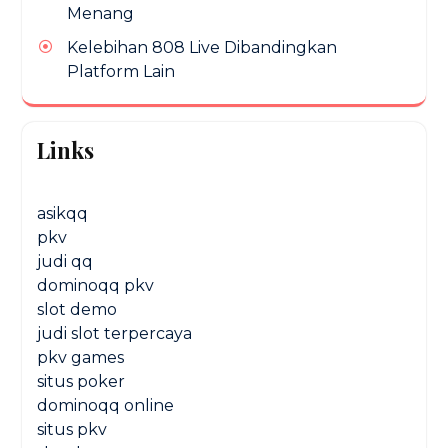
Menang
Kelebihan 808 Live Dibandingkan
Platform Lain
Links
asikqq
pkv
judi qq
dominoqq pkv
slot demo
judi slot terpercaya
pkv games
situs poker
dominoqq online
situs pkv