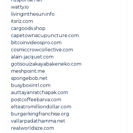
watty.io
livinginthesun.info
itsriz.com
cargoods.shop
capetownacupuncture.com
bitcoinvideospro.com
cosmiccrowcollective.com
alain-jacquet.com
gotisouizakayabakeneko.com
meshpoint.me
spongebob.net
busyboxintl.com
auttayanratchapak.com
postcoffeebarva.com
elteatromilliondollar.com
burgerkingfranchise.org
vallarpadathamma.net
realworldsize.com