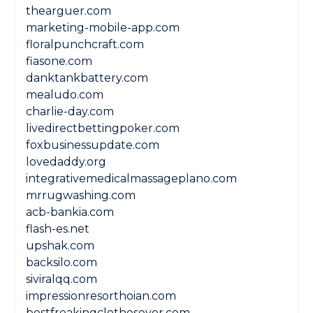
thearguer.com
marketing-mobile-app.com
floralpunchcraft.com
fiasone.com
danktankbattery.com
mealudo.com
charlie-day.com
livedirectbettingpoker.com
foxbusinessupdate.com
lovedaddy.org
integrativemedicalmassageplano.com
mrrugwashing.com
acb-bankia.com
flash-es.net
upshak.com
backsilo.com
siviralqq.com
impressionresorthoian.com
bestfreakingclothesever.com