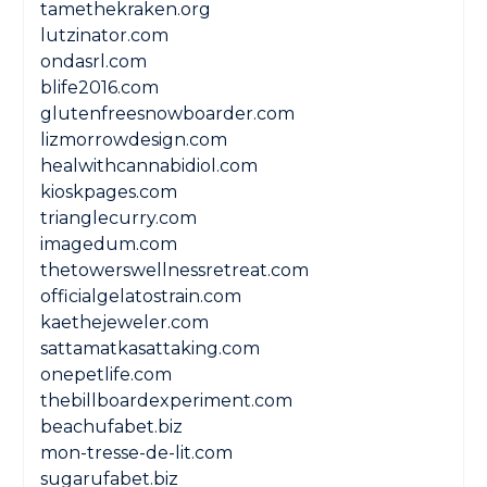
tamethekraken.org
lutzinator.com
ondasrl.com
blife2016.com
glutenfreesnowboarder.com
lizmorrowdesign.com
healwithcannabidiol.com
kioskpages.com
trianglecurry.com
imagedum.com
thetowerswellnessretreat.com
officialgelatostrain.com
kaethejeweler.com
sattamatkasattaking.com
onepetlife.com
thebillboardexperiment.com
beachufabet.biz
mon-tresse-de-lit.com
sugarufabet.biz