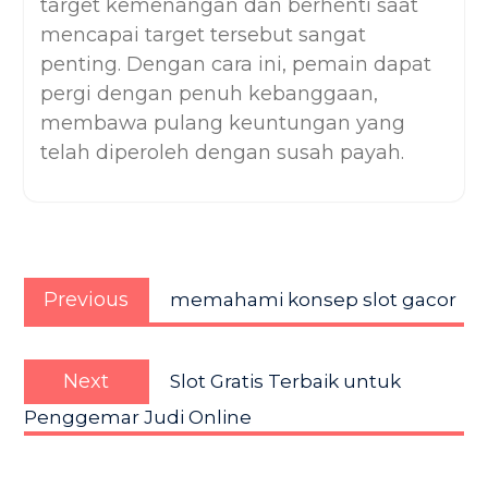
target kemenangan dan berhenti saat
mencapai target tersebut sangat
penting. Dengan cara ini, pemain dapat
pergi dengan penuh kebanggaan,
membawa pulang keuntungan yang
telah diperoleh dengan susah payah.
Post
Previous
navigation
Previous
memahami konsep slot gacor
post:
Next
Next
Slot Gratis Terbaik untuk
post:
Penggemar Judi Online