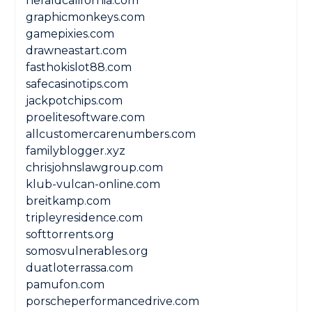
heraldcalifornia.com
graphicmonkeys.com
gamepixies.com
drawneastart.com
fasthokislot88.com
safecasinotips.com
jackpotchips.com
proelitesoftware.com
allcustomercarenumbers.com
familyblogger.xyz
chrisjohnslawgroup.com
klub-vulcan-online.com
breitkamp.com
tripleyresidence.com
softtorrents.org
somosvulnerables.org
duatloterrassa.com
pamufon.com
porscheperformancedrive.com