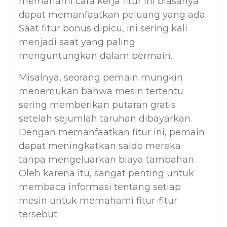
memahami cara kerja fitur ini biasanya
dapat memanfaatkan peluang yang ada.
Saat fitur bonus dipicu, ini sering kali
menjadi saat yang paling
menguntungkan dalam bermain.
Misalnya, seorang pemain mungkin
menemukan bahwa mesin tertentu
sering memberikan putaran gratis
setelah sejumlah taruhan dibayarkan.
Dengan memanfaatkan fitur ini, pemain
dapat meningkatkan saldo mereka
tanpa mengeluarkan biaya tambahan.
Oleh karena itu, sangat penting untuk
membaca informasi tentang setiap
mesin untuk memahami fitur-fitur
tersebut.