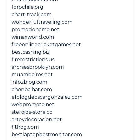
forochile.org
chart-track.com
wonderfultraveling.com
promocioname.net
wimaxworld.com
freeonlinecricketgames.net
bestcashing.biz
firerestrictions.us
archiesbrooklyn.com
muambeiros.net
infozblog.com
chonbaihat.com
elblogdeoscargonzalez.com
webpromote.net
steroids-store.co
arteydecoracion.net
fithog.com
bestlaptopbestmonitor.com