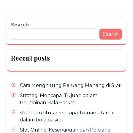
Search
Search
Recent posts
Cara Menghitung Peluang Menang di Slot
Strategi Mencapai Tujuan dalam
Permainan Bola Basket
strategi untuk mencapai tujuan utama
dalam bola basket
Slot Online: Kesenangan dan Peluang