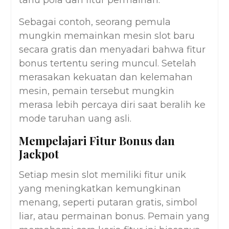
tahu pola dan fitur permainan.
Sebagai contoh, seorang pemula
mungkin memainkan mesin slot baru
secara gratis dan menyadari bahwa fitur
bonus tertentu sering muncul. Setelah
merasakan kekuatan dan kelemahan
mesin, pemain tersebut mungkin
merasa lebih percaya diri saat beralih ke
mode taruhan uang asli.
Mempelajari Fitur Bonus dan
Jackpot
Setiap mesin slot memiliki fitur unik
yang meningkatkan kemungkinan
menang, seperti putaran gratis, simbol
liar, atau permainan bonus. Pemain yang